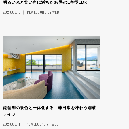
明るい光と笑い声に満ちた36畳のL字型LDK
2026.06.15 ｜ MLWELCOME on WEB
琵琶湖の景色と一体化する、非日常を味わう別荘
ライフ
2026.05.11 ｜ MLWELCOME on WEB