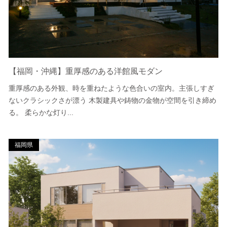
【福岡・沖縄】重厚感のある洋館風モダン
重厚感のある外観、時を重ねたような色合いの室内。主張しすぎ
ないクラシックさが漂う 木製建具や鋳物の金物が空間を引き締め
る。 柔らかな灯り...
福岡県