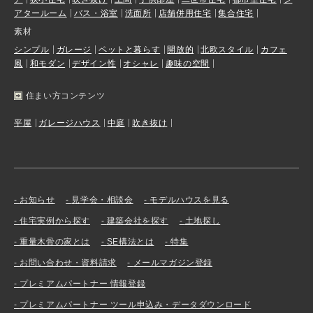
アタールーム
バス・浴室
洗面所
店舗併用住宅
集合住宅
素材
シンプル
ガレージ
ペットと暮らす
開放的
北欧スタイル
カフェ
風
和モダン
デザイン性
オシャレ
趣味の空間
住まい方コンテンツ
平屋
ガレージハウス
中庭
吹き抜け
お知らせ
見学会・相談会
モデルハウスを見る
住宅実例から探す
建築会社を探す
土地探し
重量木骨の家とは
SE構法とは
特集
お問い合わせ・資料請求
メールマガジン登録
プレミアムパートナー 情報登録
プレミアムパートナー ツール申込み・データダウンロード