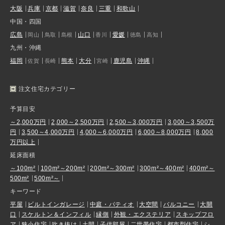
大阪
兵庫
京都
滋賀
奈良
三重
和歌山
中国・四国
広島
山口
愛媛
岡山
鳥取
島根
香川
徳島
高知
九州・沖縄
福岡
熊本
大分
鹿児島
沖縄
佐賀
長崎
宮崎
注文住宅カテゴリー
予算目安
～2,000万円
2,000～2,500万円
2,500～3,000万円
3,000～3,500万
円
3,500～4,000万円
4,000～6,000万円
6,000～8,000万円
8,000
万円以上
延床面積
～100m²
100m²～200m²
200m²～300m²
300m²～400m²
400m²～
500m²
500m²～
キーワード
平屋
ビルトインガレージ
中庭・パティオ
大空間
バルコニー
大開
口
スケルトン＆インフィル
縁側
外観・エクステリア
スキップフロ
ア
狭小住宅
吹き抜け
土間
子供部屋
二世帯住宅
都市型住宅
シ