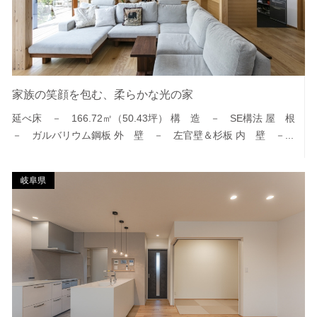
家族の笑顔を包む、柔らかな光の家
延べ床 － 166.72㎡（50.43坪） 構 造 － SE構法 屋 根
－ ガルバリウム鋼板 外 壁 － 左官壁＆杉板 内 壁 －...
岐阜県