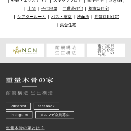
外観・エクステリア
スキップフロア
狭小住宅
吹き抜け
土間
子供部屋
二世帯住宅
都市型住宅
シアタールーム
バス・浴室
洗面所
店舗併用住宅
集合住宅
Pinterest
facebook
Instagram
メルマガ会員募集
重量木骨の家とは？