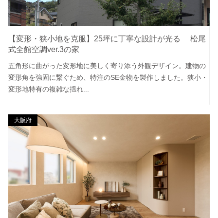
【変形・狭小地を克服】25坪に丁寧な設計が光る 松尾
式全館空調ver.3の家
五角形に曲がった変形地に美しく寄り添う外観デザイン。建物の
変形角を強固に繋ぐため、特注のSE金物を製作しました。狭小・
変形地特有の複雑な揺れ...
大阪府