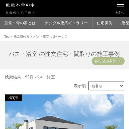
バス・浴室 ：2ページ目
重量木骨の家とは
デジタル建築ギャラリー
住宅実例
建
Top
>
施工例検索
>
バス・浴室 ：2ページ目
バス・浴室 の注文住宅・間取りの施工事例
絞り込み条件
検索結果：96件 バス・浴室
表示順
福岡県