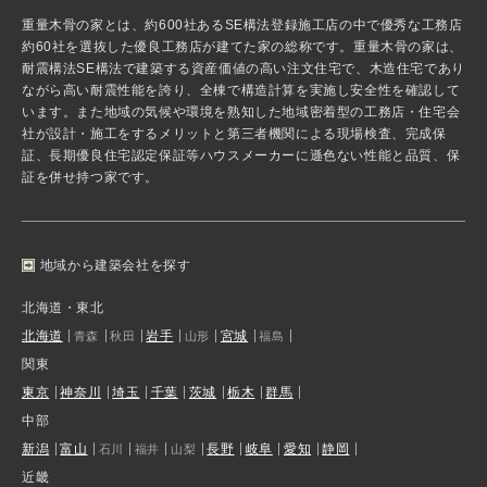
重量木骨の家とは、約600社あるSE構法登録施工店の中で優秀な工務店
約60社を選抜した優良工務店が建てた家の総称です。重量木骨の家は、
耐震構法SE構法で建築する資産価値の高い注文住宅で、木造住宅であり
ながら高い耐震性能を誇り、全棟で構造計算を実施し安全性を確認して
います。また地域の気候や環境を熟知した地域密着型の工務店・住宅会
社が設計・施工をするメリットと第三者機関による現場検査、完成保
証、長期優良住宅認定保証等ハウスメーカーに遜色ない性能と品質、保
証を併せ持つ家です。
地域から建築会社を探す
北海道・東北
北海道
岩手
宮城
青森
秋田
山形
福島
関東
東京
神奈川
埼玉
千葉
茨城
栃木
群馬
中部
新潟
富山
長野
岐阜
愛知
静岡
石川
福井
山梨
近畿