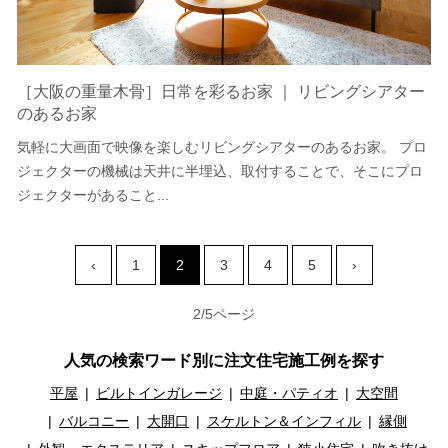
［大阪の重量木骨］日常を彩るお家 ｜ リビングシアター
のあるお家
気軽に大画面で映像を楽しむリビングシアターのあるお家。 プロ
ジェクターの機械は天井に半埋込、取付することで、そこにプロ
ジェクターがあること...
‹
1
2
3
4
5
›
2/5ページ
人気の検索ワード別に注文住宅施工例を探す
平屋
ビルトインガレージ
中庭・パティオ
大空間
バルコニー
大開口
スケルトン＆インフィル
縁側