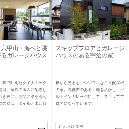
】六甲山・海へと眺
スキップフロアとガレージ
がるガレージハウス
ハウスのある宇治の家
計算で叶えたダイナミック
横から見ると、シンプルなこう配屋根
開口。家具の搬入に配慮し
の家。高低差のある土地を活かし、ビ
引き戸に。空間に彩を添え
ルトインガレージにして、スキップフ
プの壁は、タイルと太い目
ロアになっています。
住まい設計工房