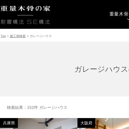
重量木骨
Top
>
施工例検索
>
ガレージハウス
ガレージハウス
検索結果：152件 ガレージハウス
兵庫県
大阪府