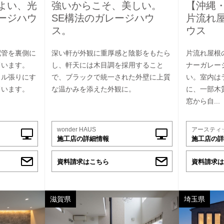
よい、光
強いからこそ、美しい。
【沖縄
ージハウ
SE構法のガレージハウ
片流れ
ス。
ウス
配管を裏側に
深い軒が外観に重厚感と陰影をもたら
片流れ屋根
ています。
し、軒天には木目調を採用すること
ナーガレー
イル張りにす
で、ブラックで統一された外壁に上質
い。室内は
ています。
な温かみを添えた外観に。
に、一部木
窓から自...
wonder HAUS
アースティ
施工店の詳細情報
施工店の詳
資料請求はこちら
資料請求は
滋賀県
埼玉県