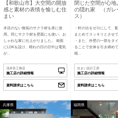
【和歌山市】大空間の開放
閉じた空間が心地
感と素材の表情を愉しむ住
の隠れ家 （ガレ
まい
ス）
木目のない無垢のサクラ材を床に使
・軒の出をゼロにして、
用。同じサクラ材を壁面にも使い、お
まとめてスッキリとさせ
しゃれな家に仕上がりました。 南面
・また、外壁の一部をタ
にLDKを設け、晴れの日の日中は電気
ることで全体を引き締め
が...
植...
浅井良工務店
住まい設計工房
施工店の詳細情報
施工店の詳細情報
資料請求はこちら
資料請求はこちら
兵庫県
福岡県