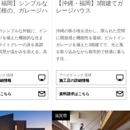
・福岡】シンプルな
【沖縄・福岡】3階建てガ
屋根の、ガレージハ
レージハウス
のシンプルな外観に、イン
沖縄の狭小地を活かし、限られた空間
ジを備えた機能的な住ま
に開放感と機能性を凝縮。ビルトイン
ライトグレーの床を基調
ガレージを備えた3階建てで、光と風
質壁が温かみを添える。高
を取り込みながら都市的で快適に暮ら
す住...
ック 琉球
アースティック 琉球
細情報
施工店の詳細情報
こちら
資料請求はこちら
滋賀県