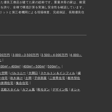
抜した優良工務店が建てた家の総称です。重量木骨の家は、耐震
能を誇り、全棟で構造計算を実施し安全性を確認しています。
リットと第三者機関による現場検査、完成保証、長期優良住
000万円
3,000～3,500万円
3,500～4,000万円
4,000～
上
300m²～400m²
400m²～500m²
500m²～
大空間
バルコニー
大開口
スケルトン＆インフィル
縁
小住宅
吹き抜け
土間
子供部屋
二世帯住宅
都市型住
舗併用住宅
集合住宅
北欧スタイル
カフェ風
和モダン
デザイン性
オシャ