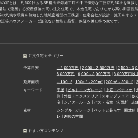
骨の家とは、約600社あるSE構法登録施工店の中で優秀な工務店約60社を選
E構法で建築する資産価値の高い注文住宅で、木造住宅でありながら高い耐震性
域の気候や環境を熟知した地域密着型の工務店・住宅会社が設計・施工をするメ
保証等ハウスメーカーに遜色ない性能と品質、保証を併せ持つ家です。
注文住宅カテゴリー
予算目安
～2,000万円
2,000～2,500万円
2,500～3,
6,000万円
6,000～8,000万円
8,000万円以
延床面積
～100m²
100m²～200m²
200m²～300m²
キーワード
平屋
ビルトインガレージ
中庭・パティオ
側
外観・エクステリア
スキップフロア
狭
宅
シアタールーム
バス・浴室
洗面所
店
素材
シンプル
ガレージ
ペットと暮らす
開放的
レ
趣味の空間
住まい方コンテンツ