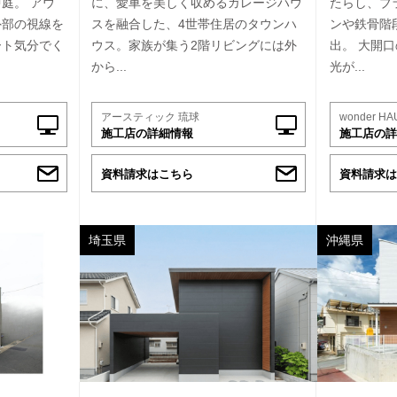
庭。 アウ
に、愛車を美しく収めるガレージハウ
たらし、ブ
外部の視線を
スを融合した、4世帯住居のタウンハ
ンや鉄骨階
ート気分でく
ウス。家族が集う2階リビングには外
出。 大開
から...
光が...
アースティック 琉球
wonder HA
施工店の詳細情報
施工店の詳
資料請求はこちら
資料請求は
埼玉県
沖縄県