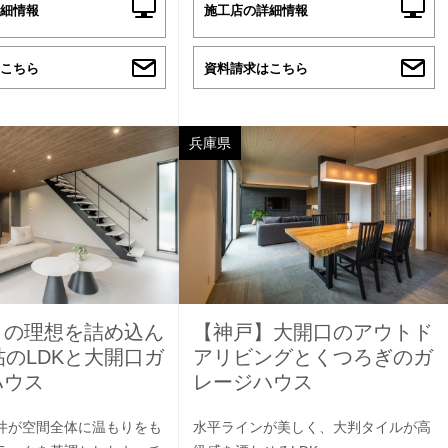
細情報
施工店の詳細情報
こちら
資料請求はこちら
兵庫県
りの理想を詰め込ん
【神戸】大開口のアウトド
帖のLDKと大開口ガ
アリビングとくつろぎのガ
ハウス
レージハウス
井が空間全体に温もりをも
水平ラインが美しく、大判タイルが高