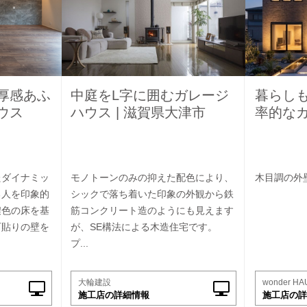
厚感あふ
中庭をL字に囲むガレージ
暮らし
ウス
ハウス | 滋賀県大津市
率的な
たダイナミッ
モノトーンのみの抑えた配色により、
木目調の外
る人を印象的
シックで落ち着いた印象の外観から鉄
濃色の床を基
筋コンクリート造のようにも見えます
石貼りの壁を
が、SE構法による木造住宅です。
プ...
大輪建設
wonder HA
施工店の詳細情報
施工店の詳