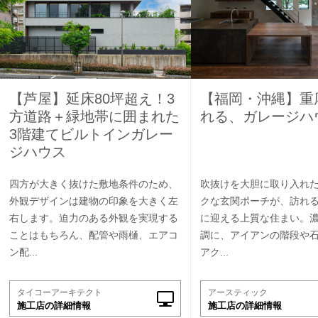
【芦屋】延床80坪超え！3
【福岡・沖縄】重
方道路＋緑地帯に囲まれた
れる、ガレージハ
3階建てビルトインガレー
ジハウス
四方が大きく抜けた敷地条件のため、
吹抜けを大胆に取り入れ
外観デザインは建物の印象を大きく左
クな玄関ポーチが、訪れ
右します。迫力のある外観を実現する
に迎える上質な住まい。
ことはもちろん、配管や雨樋、エアコ
調に、アイアンの階段や
ン配...
アク...
タイコーアーキテクト
アースティック
施工店の詳細情報
施工店の詳細情報