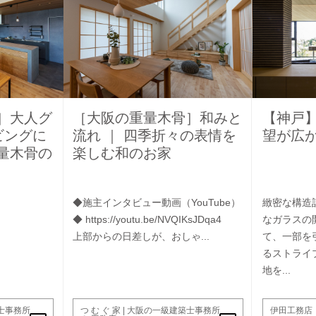
］大人グ
［大阪の重量木骨］和みと
【神戸
ビングに
流れ ｜ 四季折々の表情を
望が広
量木骨の
楽しむ和のお家
◆施主インタビュー動画（YouTube）
緻密な構造
◆ https://youtu.be/NVQIKsJDqa4
なガラスの
上部からの日差しが、おしゃ...
て、一部を
るストライ
地を...
築士事務所
つ む ぐ 家 | 大阪の一級建築士事務所
伊田工務店