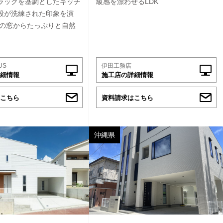
ラックを基調としたキッチ
級感を漂わせるLDK
段が洗練された印象を演
口の窓からたっぷりと自然
US
伊田工務店
細情報
施工店の詳細情報
こちら
資料請求はこちら
沖縄県