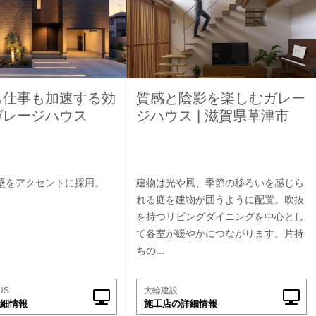
も仕事も加速する効
質感と陰影を楽しむガレー
ガレージハウス
ジハウス | 滋賀県草津市
壁をアクセントに採用。
建物は光や風、季節の移ろいを感じら
れる庭を建物が囲うように配置。吹抜
を持つリビングダイニングを中心とし
て各室が緩やかにつながります。片持
ちの...
US
大輪建設
細情報
施工店の詳細情報