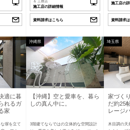
＆ 工務店
施工店の詳
施工店の詳細情報
資料請求はこちら
資料請求は
沖縄県
埼玉県
快適に暮
【沖縄】空と愛車を、暮ら
家づく
られるガ
しの真ん中に。
だ約25
る家
レージ
きな塀を立て
3階建てならではの立体的な空間設計
木目調の天