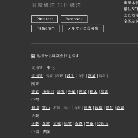
重量木
構法S
また地
Pinterest
facebook
宅認定
Instagram
メルマガ会員募集
地域から建築会社を探す
北海道・東北
北海道
岩手
宮城
青森
秋田
山形
福島
関東
東京
神奈川
埼玉
千葉
茨城
栃木
群馬
中部
新潟
富山
長野
岐阜
愛知
静岡
石川
福井
山梨
近畿
大阪
兵庫
京都
滋賀
奈良
三重
和歌山
中国・四国