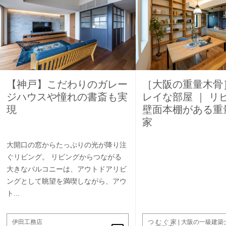
【神戸】こだわりのガレー
［大阪の重量木骨
ジハウスや憧れの書斎も実
レイな部屋 ｜ リ
現
壁面本棚がある重
家
大開口の窓からたっぷりの光が降り注
ぐリビング。 リビングからつながる
大きなバルコニーは、アウトドアリビ
ングとして眺望を満喫しながら、アウ
ト...
伊田工務店
つ む ぐ 家 | 大阪の一級建