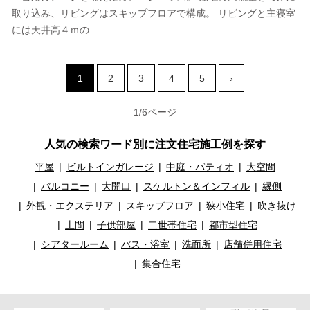
取り込み、リビングはスキップフロアで構成。 リビングと主寝室
には天井高４ｍの...
1
2
3
4
5
›
1/6ページ
人気の検索ワード別に注文住宅施工例を探す
平屋
ビルトインガレージ
中庭・パティオ
大空間
バルコニー
大開口
スケルトン＆インフィル
縁側
外観・エクステリア
スキップフロア
狭小住宅
吹き抜け
土間
子供部屋
二世帯住宅
都市型住宅
シアタールーム
バス・浴室
洗面所
店舗併用住宅
集合住宅