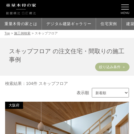
重量木骨の家とは
デジタル建築ギャラリー
住宅実例
建
Top
>
施工例検索
>
スキップフロア
スキップフロア の注文住宅・間取りの施工
事例
絞り込み条件
検索結果：104件 スキップフロア
表示順
大阪府