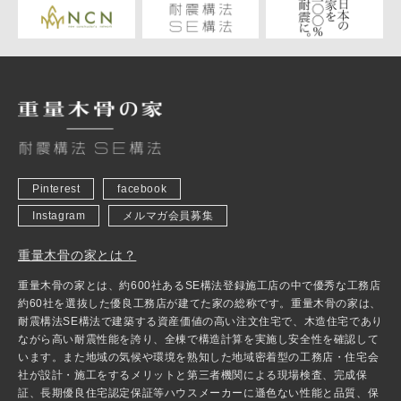
Pinterest
facebook
Instagram
メルマガ会員募集
重量木骨の家とは？
重量木骨の家とは、約600社あるSE構法登録施工店の中で優秀な工務店
約60社を選抜した優良工務店が建てた家の総称です。重量木骨の家は、
耐震構法SE構法で建築する資産価値の高い注文住宅で、木造住宅であり
ながら高い耐震性能を誇り、全棟で構造計算を実施し安全性を確認して
います。また地域の気候や環境を熟知した地域密着型の工務店・住宅会
社が設計・施工をするメリットと第三者機関による現場検査、完成保
証、長期優良住宅認定保証等ハウスメーカーに遜色ない性能と品質、保