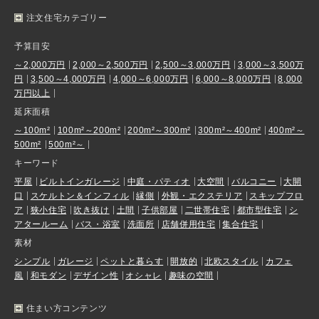
注文住宅カテゴリー
予算目安
～2,000万円
2,000～2,500万円
2,500～3,000万円
3,000～3,500万
円
3,500～4,000万円
4,000～6,000万円
6,000～8,000万円
8,000
万円以上
延床面積
～100m²
100m²～200m²
200m²～300m²
300m²～400m²
400m²～
500m²
500m²～
キーワード
平屋
ビルトインガレージ
中庭・パティオ
大空間
バルコニー
大開
口
スケルトン＆インフィル
縁側
外観・エクステリア
スキップフロ
ア
狭小住宅
吹き抜け
土間
子供部屋
二世帯住宅
都市型住宅
シ
アタールーム
バス・浴室
洗面所
店舗併用住宅
集合住宅
素材
シンプル
ガレージ
ペットと暮らす
開放的
北欧スタイル
カフェ
風
和モダン
デザイン性
オシャレ
趣味の空間
住まい方コンテンツ