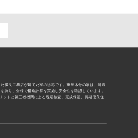
抜した優良工務店が建てた家の総称です。重量木骨の家は、耐震
能を誇り、全棟で構造計算を実施し安全性を確認しています。
リットと第三者機関による現場検査、完成保証、長期優良住