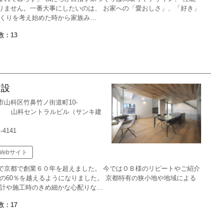
りません。一番大事にしたいのは、 お家への「愛おしさ」、「好き」
づくりを考え始めた時から家族み…
数：13
建設
市山科区竹鼻竹ノ街道町10-
科セントラルビル（サンキ建
）
1-4141
Webサイト
で京都で創業６０年を超えました。 今ではＯＢ様のリピートやご紹介
体の60％を越えるようになりました。 京都特有の狭小地や地域による
設計や施工時のきめ細かな心配りな…
数：17