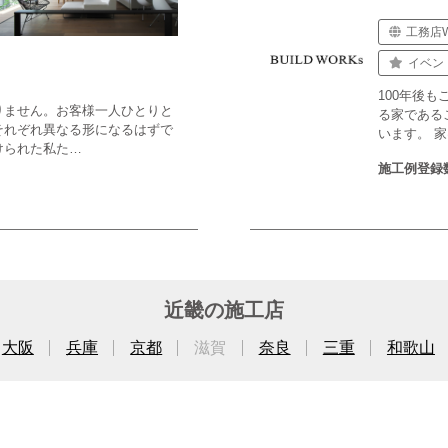
工務店
イベン
100年後
りません。お客様一人ひとりと
る家である
それぞれ異なる形になるはずで
います。 
けられた私た…
施工例登録
近畿の施工店
大阪
兵庫
京都
滋賀
奈良
三重
和歌山