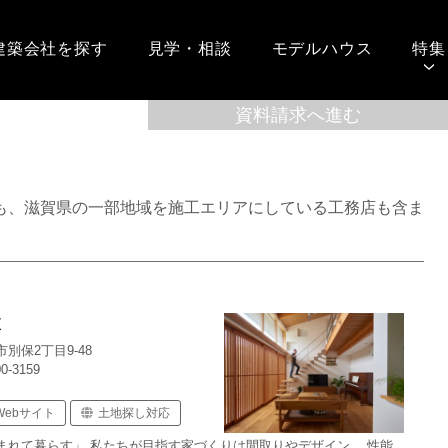
建築会社を探す
見学・相談
モデルハウス
特集
も、滋賀県の一部地域を施工エリアにしている工務店も含ま
設
別保2丁目9-48
00-3159
Webサイト
土地探し対応
まれて暮らす」 私たちが目指す家づくりは間取りやデザイン、 性能