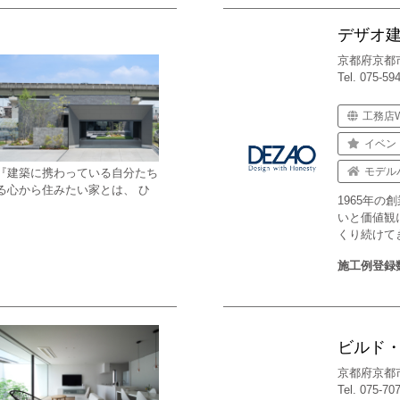
デザオ
京都府京都
Tel. 075-59
工務店
イベン
モデル
『建築に携わっている自分たち
る心から住みたい家とは、 ひ
1965年
いと価値観
くり続けて
施工例登録
ビルド
京都府京都
Tel. 075-70