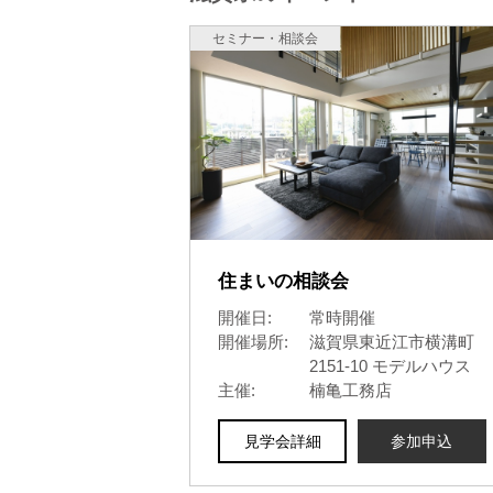
セミナー・相談会
住まいの相談会
開催日:
常時開催
開催場所:
滋賀県東近江市横溝町
2151-10 モデルハウス
主催:
楠亀工務店
見学会詳細
参加申込