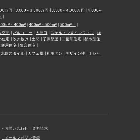
000万円
3,000～3,500万円
3,500～4,000万円
4,000～
上
300m²～400m²
400m²～500m²
500m²～
大空間
バルコニー
大開口
スケルトン＆インフィル
縁
小住宅
吹き抜け
土間
子供部屋
二世帯住宅
都市型住
舗併用住宅
集合住宅
北欧スタイル
カフェ風
和モダン
デザイン性
オシャ
お問い合わせ・資料請求
メールマガジン登録