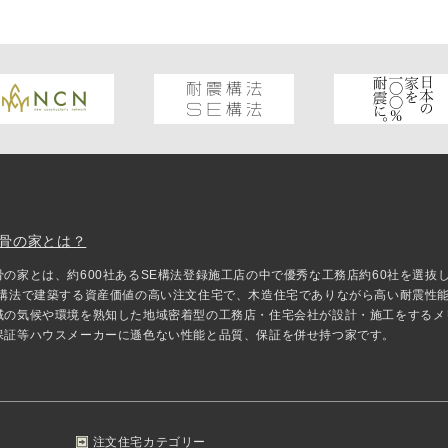
骨の家とは？
骨の家とは、約600社あるSE構法登録施工店の中で優秀な工務店約60社を選
E構法で建築する資産価値の高い注文住宅で、木造住宅でありながら高い耐震性
域の気候や環境を熟知した地域密着型の工務店・住宅会社が設計・施工をするメ
保証等ハウスメーカーに遜色ない性能と品質、保証を併せ持つ家です。
注文住宅カテゴリー