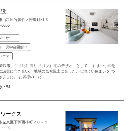
建設
市山科区竹鼻竹ノ街道町81-6
4-0666
Webサイト
ト・見学会開催中
ハウス
の創業以来、半世紀に渡り 「注文住宅のデザオ」として、 住まい手の想
に誠実に向き合い、 地域の気候風土に合った、心地よい住まいを つ
きました。 お客様のこだ…
数：54
・ワークス
市左京区下鴨西林町２８－２
7-2223