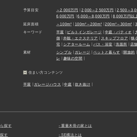
予算目安
～2,000万円
2,000～2,500万円
2,500～3,
6,000万円
6,000～8,000万円
8,000万円以
延床面積
～100m²
100m²～200m²
200m²～300m²
キーワード
平屋
ビルトインガレージ
中庭・パティオ
側
外観・エクステリア
スキップフロア
狭
宅
シアタールーム
バス・浴室
洗面所
店
素材
シンプル
ガレージ
ペットと暮らす
開放的
レ
趣味の空間
住まい方コンテンツ
平屋
ガレージハウス
中庭
吹き抜け
から探す
重量木骨の家とは
を探す
SE構法とは