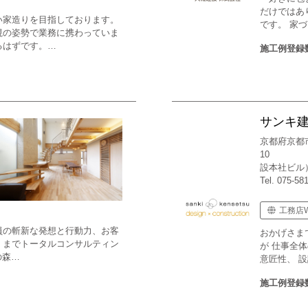
だけではあ
い家造りを目指しております。
です。 家
視の姿勢で業務に携わっていま
るはずです。…
施工例登録
サンキ
京都府京都
10 山
設本社ビル
Tel. 075-58
工務店
員の斬新な発想と行動力、お客
おかげさま
くまでトータルコンサルティン
が 仕事全
の森…
意匠性、 
施工例登録