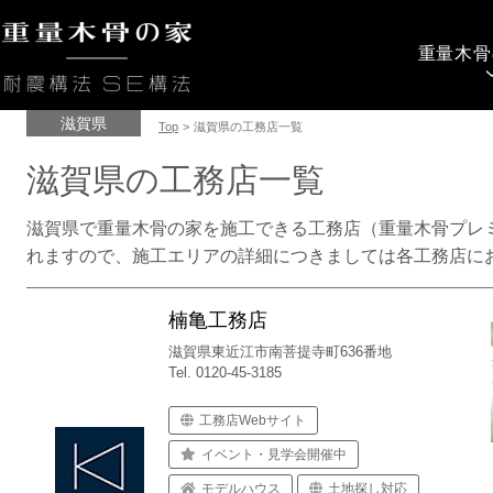
重量木骨
滋賀県
Top
>
滋賀県の工務店一覧
滋賀県の工務店一覧
滋賀県で重量木骨の家を施工できる工務店（重量木骨プレ
れますので、施工エリアの詳細につきましては各工務店に
楠亀工務店
滋賀県東近江市南菩提寺町636番地
Tel. 0120-45-3185
工務店Webサイト
イベント・見学会開催中
モデルハウス
土地探し対応