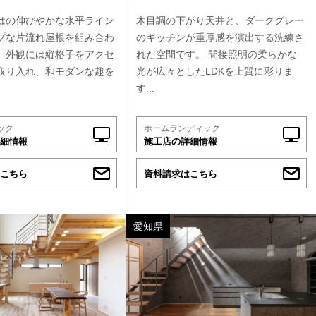
はの伸びやかな水平ライン
木目調の下がり天井と、ダークグレー
プな片流れ屋根を組み合わ
のキッチンが重厚感を演出する洗練さ
。外観には縦格子をアクセ
れた空間です。 間接照明の柔らかな
取り入れ、和モダンな趣を
光が広々としたLDKを上質に彩りま
す...
ック
ホームランディック
細情報
施工店の詳細情報
こちら
資料請求はこちら
愛知県