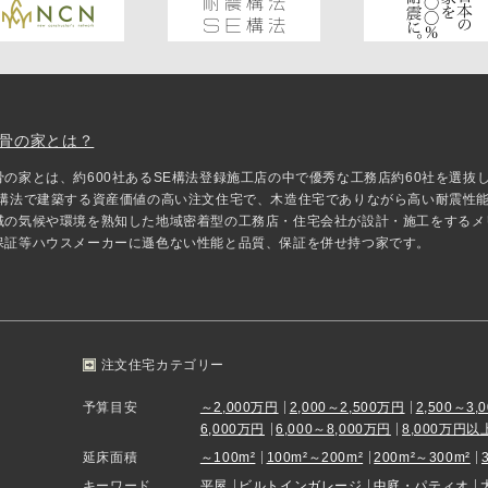
骨の家とは？
骨の家とは、約600社あるSE構法登録施工店の中で優秀な工務店約60社を選
E構法で建築する資産価値の高い注文住宅で、木造住宅でありながら高い耐震性
域の気候や環境を熟知した地域密着型の工務店・住宅会社が設計・施工をするメ
保証等ハウスメーカーに遜色ない性能と品質、保証を併せ持つ家です。
注文住宅カテゴリー
予算目安
～2,000万円
2,000～2,500万円
2,500～3,
6,000万円
6,000～8,000万円
8,000万円以
延床面積
～100m²
100m²～200m²
200m²～300m²
キーワード
平屋
ビルトインガレージ
中庭・パティオ