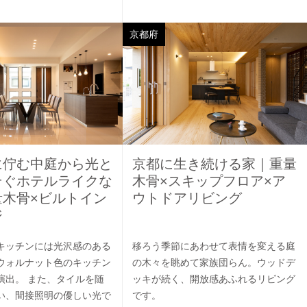
京都府
に佇む中庭から光と
京都に生き続ける家｜重量
そぐホテルライクな
木骨×スキップフロア×ア
量木骨×ビルトイン
ウトドアリビング
ジ
キッチンには光沢感のある
移ろう季節にあわせて表情を変える庭
ウォルナット色のキッチン
の木々を眺めて家族団らん。ウッドデ
演出。 また、タイルを随
ッキが続く、開放感あふれるリビング
い、間接照明の優しい光で
です。