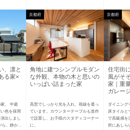
京都府
京都府
い、凛と
角地に建つシンプルモダン
住宅街
ある家×
な外観、本物の木と思いの
風がそ
いっぱい詰まった家
家｜重
ガレー
家。 中庭
高窓でしっかり光を入れ、視線を遮っ
ダイニング
濃い色を採用
ています。カウンターテーブルも造作
床タイルと
を演出しまし
で設置し、お子様のスタディコーナー
で高級感を
ら、静か...
に。
所にあしら