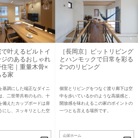
宅で叶えるビルトイ
［長岡京］ピットリビング
ージのあるおしゃれ
とハンモックで日常を彩る
帯住宅｜重量木骨×
2つのリビング
ある家
を基調にした端正なダイニ
個室とリビングをつなぐ渡り廊下は空
は、二世帯共有のもの。十
中を歩いているかのような高揚感と、
を備えたカップボードは扉
開放感を味わえるこの家のポイントの
うにし、スッキリとした空
一つとも言える場所です。
山栄ホーム