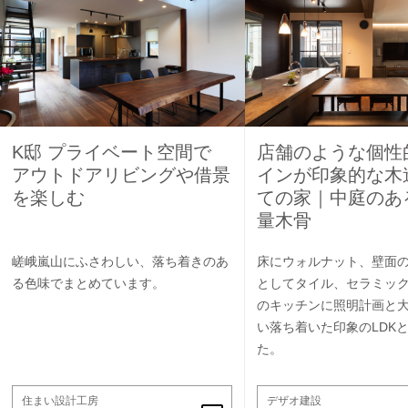
K邸 プライベート空間で
店舗のような個性
アウトドアリビングや借景
インが印象的な木
を楽しむ
ての家｜中庭のあ
量木骨
嵯峨嵐山にふさわしい、落ち着きのあ
床にウォルナット、壁面
る色味でまとめています。
としてタイル、セラミッ
のキッチンに照明計画と
い落ち着いた印象のLDK
た。
住まい設計工房
デザオ建設