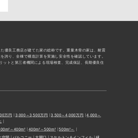
抜した優良工務店が建てた家の総称です。重量木骨の家は、耐震
能を誇り、全棟で構造計算を実施し安全性を確認しています。
リットと第三者機関による現場検査、完成保証、長期優良住
000万円
3,000～3,500万円
3,500～4,000万円
4,000～
上
300m²～400m²
400m²～500m²
500m²～
大空間
バルコニー
大開口
スケルトン＆インフィル
縁