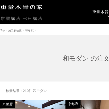
重量木骨
Top
>
施工例検索
>
和モダン
和モダン の注
検索結果：210件 和モダン
京都府
京都府