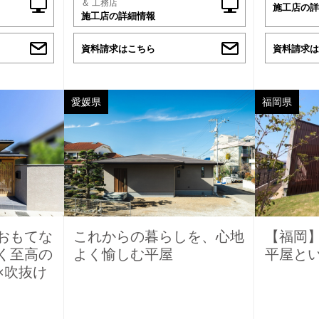
＆ 工務店
施工店の詳
施工店の詳細情報
資料請求はこちら
資料請求は
愛媛県
福岡県
おもてな
これからの暮らしを、心地
【福岡
く至高の
よく愉しむ平屋
平屋と
×吹抜け