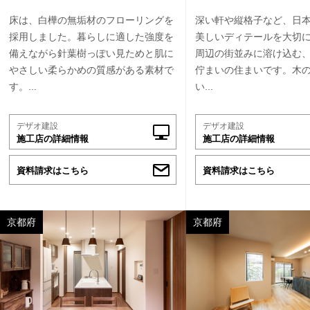
床は、白樺の無垢材のフローリングを
深い軒や縦格子など、日
採用しました。暮らしに適した強度を
美しいディテールを大切
備えながら針葉樹っぽい見ためと肌に
周辺の街並みに溶け込む
やさしい柔らかめの質感がある素材で
佇まいの住まいです。木
す。...
い...
デザオ建設
デザオ建設
施工店の詳細情報
施工店の詳細情報
資料請求はこちら
資料請求はこちら
京都府
京都府