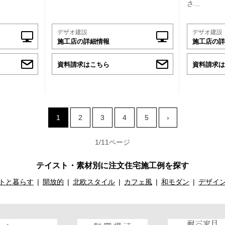
さ...
デザオ建設
デザオ建設
施工店の詳細情報
施工店の詳
資料請求はこちら
資料請求は
1
2
3
4
5
›
1/11ページ
テイスト・素材別に注文住宅施工例を探す
トと暮らす
開放的
北欧スタイル
カフェ風
和モダン
デザイ