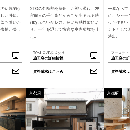
本の伝統的な
STOの外断熱を採用した塗り壁は、左
平屋ならで
にした外観。
官職人の手仕事だからこそ生まれる繊
に、シャー
、落ち着いた
細な風合いが魅力。高い断熱性能によ
せた住まい
の表情が美し
り、一年を通して快適な室内環境を叶
ントとして
え...
演出...
TOAHOME株式会社
アースティ
施工店の詳細情報
施工店の詳
資料請求はこちら
資料請求は
京都府
京都府