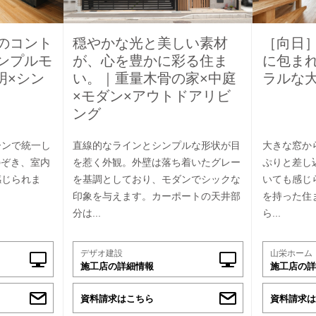
のコント
穏やかな光と美しい素材
［向日
ンプルモ
が、心を豊かに彩る住ま
に包ま
明×シン
い。｜重量木骨の家×中庭
ラルな
×モダン×アウトドアリビ
ング
ーンで統一し
直線的なラインとシンプルな形状が目
大きな窓か
のぞき、室内
を惹く外観。外壁は落ち着いたグレー
ぷりと差し
感じられま
を基調としており、モダンでシックな
いても感じ
印象を与えます。カーポートの天井部
を持った住
分は...
ら...
デザオ建設
山栄ホーム
施工店の詳細情報
施工店の詳
資料請求はこちら
資料請求は