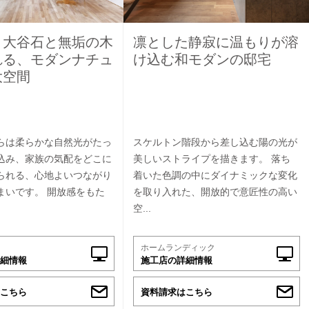
］大谷石と無垢の木
凛とした静寂に温もりが溶
れる、モダンナチュ
け込む和モダンの邸宅
大空間
らは柔らかな自然光がたっ
スケルトン階段から差し込む陽の光が
込み、家族の気配をどこに
美しいストライプを描きます。 落ち
られる、心地よいつながり
着いた色調の中にダイナミックな変化
まいです。 開放感をもた
を取り入れた、開放的で意匠性の高い
空...
ホームランディック
細情報
施工店の詳細情報
こちら
資料請求はこちら