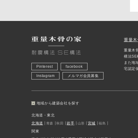
重量木
重量木
構法S
また地
Pinterest
facebook
宅認定
Instagram
メルマガ会員募集
地域から建築会社を探す
北海道・東北
北海道
岩手
宮城
青森
秋田
山形
福島
関東