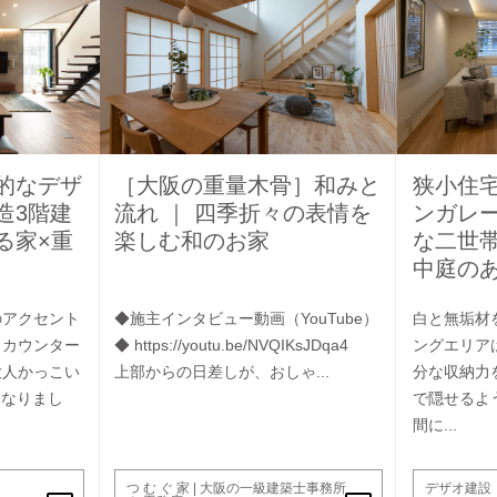
的なデザ
［大阪の重量木骨］和みと
狭小住
造3階建
流れ ｜ 四季折々の表情を
ンガレ
る家×重
楽しむ和のお家
な二世
中庭の
のアクセント
◆施主インタビュー動画（YouTube）
白と無垢材
クカウンター
◆ https://youtu.be/NVQIKsJDqa4
ングエリア
大人かっこい
上部からの日差しが、おしゃ...
分な収納力
となりまし
で隠せるよ
間に...
つ む ぐ 家 | 大阪の一級建築士事務所
デザオ建設