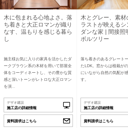
木に包まれる心地よさ。落
木とグレー、素材
ち着きと大正ロマンが織り
ラストが映えるシ
なす、温もりを感じる暮ら
ダンな家 | 間接照
し
ボルツリー
施主様お気に入りの家具を活かしたダ
落ち着きのあるグレート
ークブラウン系の木材を用いて部屋全
たLDK。窓からは植栽が
体をコーディネートし、その豊かな質
にいながら自然の気配が
感と深いトーンがレトロな大正ロマン
す。
を演...
デザオ建設
デザオ建設
施工店の詳細情報
施工店の詳細情報
資料請求はこちら
資料請求はこちら