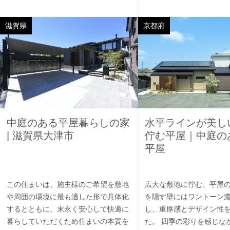
滋賀県
京都府
中庭のある平屋暮らしの家
水平ラインが美し
| 滋賀県大津市
佇む平屋｜中庭の
平屋
この住まいは、施主様のご希望を敷地
広大な敷地に佇む、平屋の
や周囲の環境に最も適した形で具体化
を隠す壁にはワントーン
するとともに、末永く安心して快適に
し、重厚感とデザイン性
暮らしていただくため住まいの本質を
た。 四季の彩りを感じなが