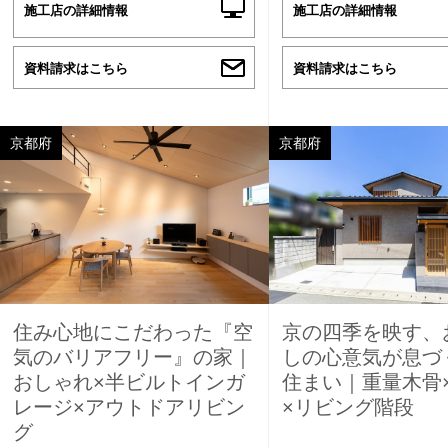
施工店の詳細情報
施工店の詳細情報
資料請求はこちら
資料請求はこちら
京都府
京都府
住み心地にこだわった『空
京の四季を映す、
気のバリアフリー』の家｜
しの心意気が息づ
おしゃれ×半ビルトインガ
住まい｜重量木骨
レージ×アウトドアリビン
×リビング階段
グ