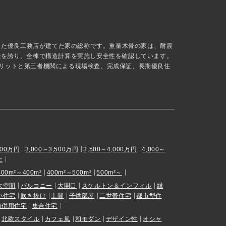
抜した優良工務店が建てた家の総称です。重量木骨の家は、耐震
能を誇り、全棟で構造計算を実施し安全性を確認しています。
リットと第三者機関による現場検査、完成保証、長期優良住
000万円
3,000～3,500万円
3,500～4,000万円
4,000～
上
300m²～400m²
400m²～500m²
500m²～
大空間
バルコニー
大開口
スケルトン＆インフィル
縁
小住宅
吹き抜け
土間
子供部屋
二世帯住宅
都市型住
舗併用住宅
集合住宅
北欧スタイル
カフェ風
和モダン
デザイン性
オシャ