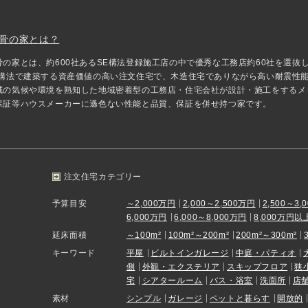
骨の家とは？
骨の家とは、約600社あるSE構法登録施工店の中で優秀な工務店約60社を選
E構法で建築する資産価値の高い注文住宅で、木造住宅でありながら高い耐震性
域の気候や環境を熟知した地域密着型の工務店・住宅会社が設計・施工をするメ
保証等ハウスメーカーに遜色ない性能と品質、保証を併せ持つ家です。
注文住宅カテゴリー
予算目安
～2,000万円
2,000～2,500万円
2,500～3,
6,000万円
6,000～8,000万円
8,000万円以
延床面積
～100m²
100m²～200m²
200m²～300m²
キーワード
平屋
ビルトインガレージ
中庭・パティオ
側
外観・エクステリア
スキップフロア
狭
宅
シアタールーム
バス・浴室
洗面所
店
素材
シンプル
ガレージ
ペットと暮らす
開放的