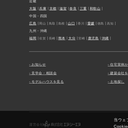
近畿
大阪
兵庫
京都
滋賀
奈良
三重
和歌山
中国・四国
広島
山口
愛媛
岡山
鳥取
島根
香川
徳島
高知
九州・沖縄
福岡
熊本
大分
鹿児島
沖縄
佐賀
長崎
宮崎
お知らせ
住宅実例
見学会・相談会
建築会社
モデルハウスを見る
土地探し
当ウェ
運営会社
Coo