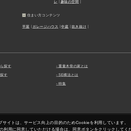
レ
趣味の空間
住まい方コンテンツ
平屋
ガレージハウス
中庭
吹き抜け
から探す
重量木骨の家とは
を探す
SE構法とは
特集
ブサイトは、サービス向上の目的のためCookieを利用しています。
kieの利用に同意していただける場合は、同意ボタンをクリックしてく