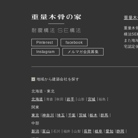
重量木
重量木
構法S
また地
Pinterest
facebook
宅認定
Instagram
メルマガ会員募集
地域から建築会社を探す
北海道・東北
北海道
岩手
宮城
青森
秋田
山形
福島
関東
東京
神奈川
埼玉
千葉
茨城
栃木
群馬
中部
新潟
富山
長野
岐阜
愛知
静岡
石川
福井
山梨