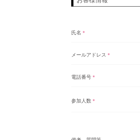
お客様情報
氏名
＊
メールアドレス
＊
電話番号
＊
参加人数
＊
備考、質問等