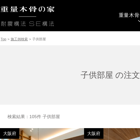
重量木骨
Top
>
施工例検索
>
子供部屋
子供部屋 の注
検索結果：105件 子供部屋
大阪府
大阪府