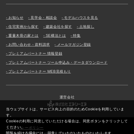
お知らせ
見学会・相談会
モデルハウスを見る
住宅実例から探す
建築会社を探す
土地探し
重量木骨の家とは
SE構法とは
特集
お問い合わせ・資料請求
メールマガジン登録
プレミアムパートナー 情報登録
プレミアムパートナー ツール申込み・データダウンロード
プレミアムパートナー WEB見積もり
運営会社
当ウェブサイトは、サービス向上の目的のためCookieを利用していま
す。
Cookieの利用に同意していただける場合は、同意ボタンをクリックして
ください。
プライバシーポリシー
閲覧を続ける場合には、同意していただいたものといたします。
Copyright© New Constructor’s Network. All rights reserved.