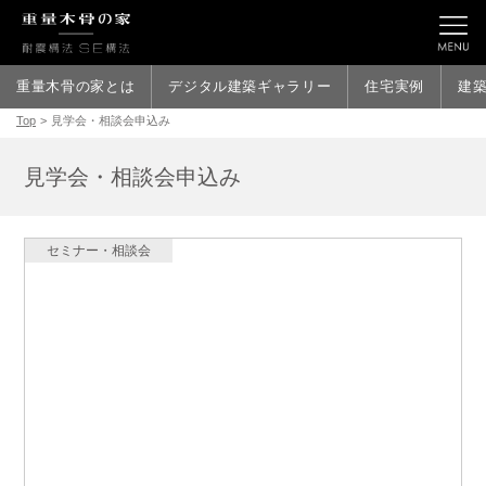
重量木骨の家とは
デジタル建築ギャラリー
住宅実例
建
Top
>
見学会・相談会申込み
見学会・相談会申込み
セミナー・相談会