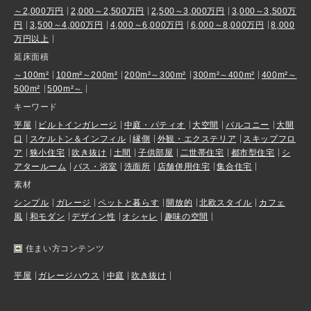
～2,000万円
2,000～2,500万円
2,500～3,000万円
3,000～3,500万
円
3,500～4,000万円
4,000～6,000万円
6,000～8,000万円
8,000
万円以上
延床面積
～100m²
100m²～200m²
200m²～300m²
300m²～400m²
400m²～
500m²
500m²～
キーワード
平屋
ビルトインガレージ
中庭・パティオ
大空間
バルコニー
大開
口
スケルトン＆インフィル
縁側
外観・エクステリア
スキップフロ
ア
狭小住宅
吹き抜け
土間
子供部屋
二世帯住宅
都市型住宅
シ
アタールーム
バス・浴室
洗面所
店舗併用住宅
集合住宅
素材
シンプル
ガレージ
ペットと暮らす
開放的
北欧スタイル
カフェ
風
和モダン
デザイン性
オシャレ
趣味の空間
住まい方コンテンツ
平屋
ガレージハウス
中庭
吹き抜け