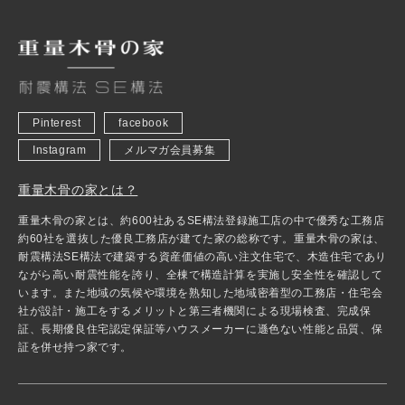
Pinterest
facebook
Instagram
メルマガ会員募集
重量木骨の家とは？
重量木骨の家とは、約600社あるSE構法登録施工店の中で優秀な工務店
約60社を選抜した優良工務店が建てた家の総称です。重量木骨の家は、
耐震構法SE構法で建築する資産価値の高い注文住宅で、木造住宅であり
ながら高い耐震性能を誇り、全棟で構造計算を実施し安全性を確認して
います。また地域の気候や環境を熟知した地域密着型の工務店・住宅会
社が設計・施工をするメリットと第三者機関による現場検査、完成保
証、長期優良住宅認定保証等ハウスメーカーに遜色ない性能と品質、保
証を併せ持つ家です。