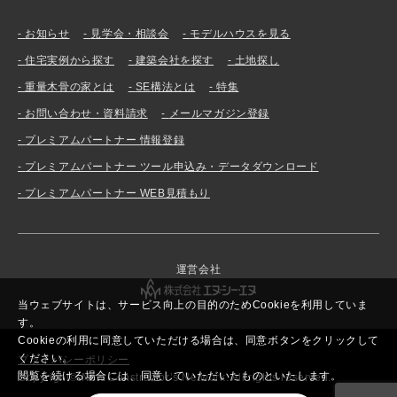
お知らせ
見学会・相談会
モデルハウスを見る
住宅実例から探す
建築会社を探す
土地探し
重量木骨の家とは
SE構法とは
特集
お問い合わせ・資料請求
メールマガジン登録
プレミアムパートナー 情報登録
プレミアムパートナー ツール申込み・データダウンロード
プレミアムパートナー WEB見積もり
運営会社
当ウェブサイトは、サービス向上の目的のためCookieを利用していま
す。
Cookieの利用に同意していただける場合は、同意ボタンをクリックして
ください。
プライバシーポリシー
閲覧を続ける場合には、同意していただいたものといたします。
Copyright© New Constructor’s Network. All rights reserved.