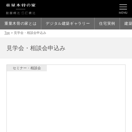
重量木骨の家とは
デジタル建築ギャラリー
住宅実例
建
Top
>
見学会・相談会申込み
見学会・相談会申込み
セミナー・相談会