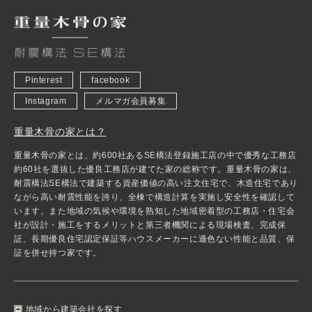
Pinterest
facebook
Instagram
メルマガ会員募集
重量木骨の家とは？
重量木骨の家とは、約600社あるSE構法登録施工店の中で優秀な工務店
約60社を選抜した優良工務店が建てた家の総称です。重量木骨の家は、
耐震構法SE構法で建築する資産価値の高い注文住宅で、木造住宅であり
ながら高い耐震性能を誇り、全棟で構造計算を実施し安全性を確認して
います。また地域の気候や環境を熟知した地域密着型の工務店・住宅会
社が設計・施工をするメリットと第三者機関による現場検査、完成保
証、長期優良住宅認定保証等ハウスメーカーに遜色ない性能と品質、保
証を併せ持つ家です。
地域から建築会社を探す