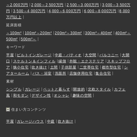
～2,000万円
2,000～2,500万円
2,500～3,000万円
3,000～3,500万
円
3,500～4,000万円
4,000～6,000万円
6,000～8,000万円
8,000
万円以上
延床面積
～100m²
100m²～200m²
200m²～300m²
300m²～400m²
400m²～
500m²
500m²～
キーワード
平屋
ビルトインガレージ
中庭・パティオ
大空間
バルコニー
大開
口
スケルトン＆インフィル
縁側
外観・エクステリア
スキップフロ
ア
狭小住宅
吹き抜け
土間
子供部屋
二世帯住宅
都市型住宅
シ
アタールーム
バス・浴室
洗面所
店舗併用住宅
集合住宅
素材
シンプル
ガレージ
ペットと暮らす
開放的
北欧スタイル
カフェ
風
和モダン
デザイン性
オシャレ
趣味の空間
住まい方コンテンツ
平屋
ガレージハウス
中庭
吹き抜け