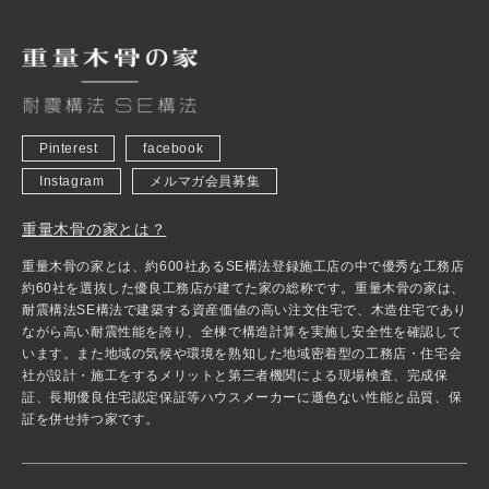
Pinterest
facebook
Instagram
メルマガ会員募集
重量木骨の家とは？
重量木骨の家とは、約600社あるSE構法登録施工店の中で優秀な工務店
約60社を選抜した優良工務店が建てた家の総称です。重量木骨の家は、
耐震構法SE構法で建築する資産価値の高い注文住宅で、木造住宅であり
ながら高い耐震性能を誇り、全棟で構造計算を実施し安全性を確認して
います。また地域の気候や環境を熟知した地域密着型の工務店・住宅会
社が設計・施工をするメリットと第三者機関による現場検査、完成保
証、長期優良住宅認定保証等ハウスメーカーに遜色ない性能と品質、保
証を併せ持つ家です。