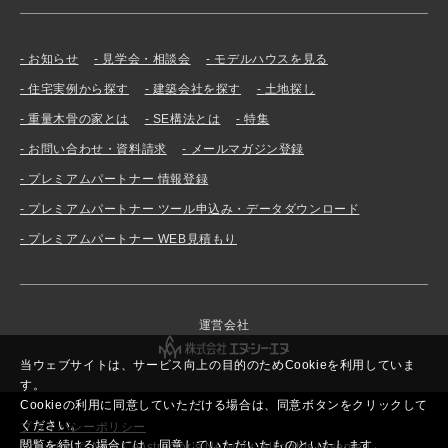
お知らせ
見学会・相談会
モデルハウスを見る
住宅実例から探す
建築会社を探す
土地探し
重量木骨の家とは
SE構法とは
特集
お問い合わせ・資料請求
メールマガジン登録
プレミアムパートナー 情報登録
プレミアムパートナー ツール申込み・データダウンロード
プレミアムパートナー WEB見積もり
運営会社
当ウェブサイトは、サービス向上の目的のためCookieを利用していま
す。
Cookieの利用に同意していただける場合は、同意ボタンをクリックして
ください。
プライバシーポリシー
閲覧を続ける場合には、同意していただいたものといたします。
Copyright© New Constructor’s Network. All rights reserved.