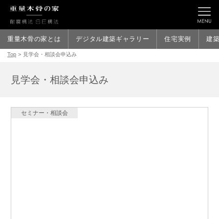
重量木骨の家とは
デジタル建築ギャラリー
住宅実例
建
Top
>
見学会・相談会申込み
見学会・相談会申込み
セミナー・相談会