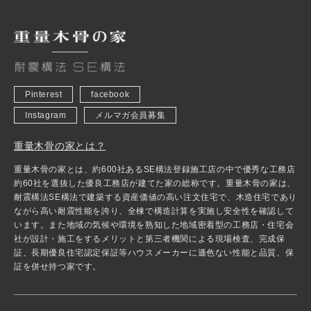
Pinterest
facebook
Instagram
メルマガ会員募集
重量木骨の家とは？
重量木骨の家とは、約600社あるSE構法登録施工店の中で優秀な工務店
約60社を選抜した優良工務店が建てた家の総称です。重量木骨の家は、
耐震構法SE構法で建築する資産価値の高い注文住宅で、木造住宅であり
ながら高い耐震性能を誇り、全棟で構造計算を実施し安全性を確認して
います。また地域の気候や環境を熟知した地域密着型の工務店・住宅会
社が設計・施工をするメリットと第三者機関による現場検査、完成保
証、長期優良住宅認定保証等ハウスメーカーに遜色ない性能と品質、保
証を併せ持つ家です。