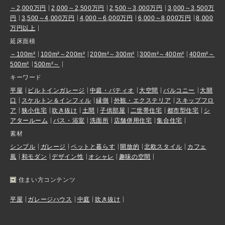
～2,000万円
2,000～2,500万円
2,500～3,000万円
3,000～3,500万
円
3,500～4,000万円
4,000～6,000万円
6,000～8,000万円
8,000
万円以上
延床面積
～100m²
100m²～200m²
200m²～300m²
300m²～400m²
400m²～
500m²
500m²～
キーワード
平屋
ビルトインガレージ
中庭・パティオ
大空間
バルコニー
大開
口
スケルトン＆インフィル
縁側
外観・エクステリア
スキップフロ
ア
狭小住宅
吹き抜け
土間
子供部屋
二世帯住宅
都市型住宅
シ
アタールーム
バス・浴室
洗面所
店舗併用住宅
集合住宅
素材
シンプル
ガレージ
ペットと暮らす
開放的
北欧スタイル
カフェ
風
和モダン
デザイン性
オシャレ
趣味の空間
住まい方コンテンツ
平屋
ガレージハウス
中庭
吹き抜け