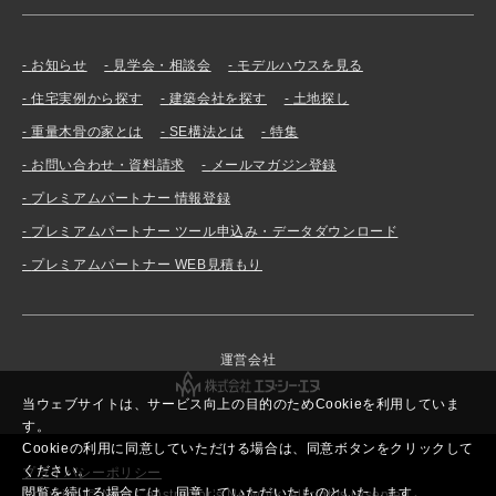
お知らせ
見学会・相談会
モデルハウスを見る
住宅実例から探す
建築会社を探す
土地探し
重量木骨の家とは
SE構法とは
特集
お問い合わせ・資料請求
メールマガジン登録
プレミアムパートナー 情報登録
プレミアムパートナー ツール申込み・データダウンロード
プレミアムパートナー WEB見積もり
運営会社
当ウェブサイトは、サービス向上の目的のためCookieを利用していま
す。
Cookieの利用に同意していただける場合は、同意ボタンをクリックして
ください。
プライバシーポリシー
閲覧を続ける場合には、同意していただいたものといたします。
Copyright© New Constructor’s Network. All rights reserved.