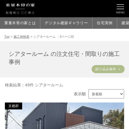
シアタールーム ：3ページ目
重量木骨の家とは
デジタル建築ギャラリー
住宅実例
建
Top
>
施工例検索
>
シアタールーム ：3ページ目
シアタールーム の注文住宅・間取りの施工
事例
絞り込み条件
検索結果：49件 シアタールーム
表示順
京都府