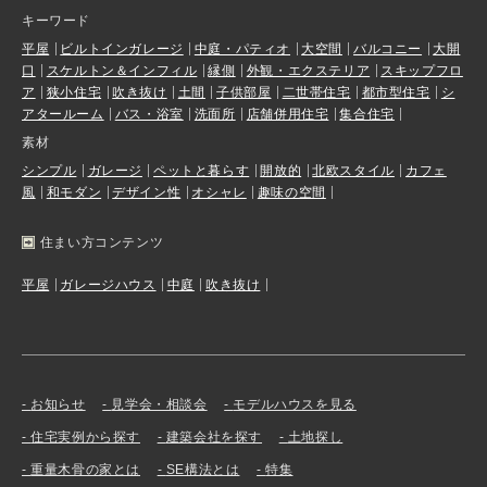
キーワード
平屋
ビルトインガレージ
中庭・パティオ
大空間
バルコニー
大開
口
スケルトン＆インフィル
縁側
外観・エクステリア
スキップフロ
ア
狭小住宅
吹き抜け
土間
子供部屋
二世帯住宅
都市型住宅
シ
アタールーム
バス・浴室
洗面所
店舗併用住宅
集合住宅
素材
シンプル
ガレージ
ペットと暮らす
開放的
北欧スタイル
カフェ
風
和モダン
デザイン性
オシャレ
趣味の空間
住まい方コンテンツ
平屋
ガレージハウス
中庭
吹き抜け
お知らせ
見学会・相談会
モデルハウスを見る
住宅実例から探す
建築会社を探す
土地探し
重量木骨の家とは
SE構法とは
特集