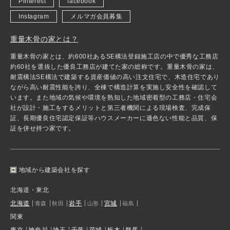
Pinterest
facebook
Instagram
メルマガ会員募集
重量木骨の家とは？
重量木骨の家とは、約600社あるSE構法登録施工店の中で優秀な工務店
約60社を選抜した優良工務店が建てた家の総称です。重量木骨の家は、
耐震構法SE構法で建築する資産価値の高い注文住宅で、木造住宅であり
ながら高い耐震性能を誇り、全棟で構造計算を実施し安全性を確認して
います。また地域の気候や環境を熟知した地域密着型の工務店・住宅会
社が設計・施工をするメリットと第三者機関による現場検査、完成保
証、長期優良住宅認定保証等ハウスメーカーに遜色ない性能と品質、保
証を併せ持つ家です。
地域から建築会社を探す
北海道・東北
北海道
岩手
宮城
青森
秋田
山形
福島
関東
東京
神奈川
埼玉
千葉
茨城
栃木
群馬