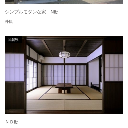
シンプルモダンな家 N邸
外観
滋賀県
ＮＤ邸