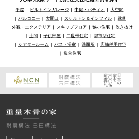
平屋
ビルトインガレージ
中庭・パティオ
大空間
バルコニー
大開口
スケルトン＆インフィル
縁側
外観・エクステリア
スキップフロア
狭小住宅
吹き抜け
土間
子供部屋
二世帯住宅
都市型住宅
シアタールーム
バス・浴室
洗面所
店舗併用住宅
集合住宅