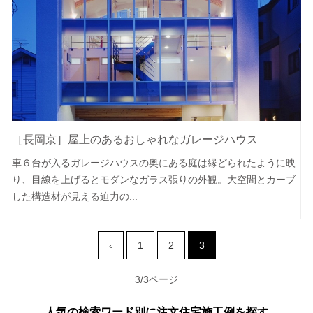
［長岡京］屋上のあるおしゃれなガレージハウス
車６台が入るガレージハウスの奥にある庭は縁どられたように映
り、目線を上げるとモダンなガラス張りの外観。大空間とカーブ
した構造材が見える迫力の...
‹
1
2
3
3/3ページ
人気の検索ワード別に注文住宅施工例を探す