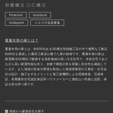
Pinterest
facebook
Instagram
メルマガ会員募集
重量木骨の家とは？
重量木骨の家とは、約600社あるSE構法登録施工店の中で優秀な工務店
約60社を選抜した優良工務店が建てた家の総称です。重量木骨の家は、
耐震構法SE構法で建築する資産価値の高い注文住宅で、木造住宅であり
ながら高い耐震性能を誇り、全棟で構造計算を実施し安全性を確認して
います。また地域の気候や環境を熟知した地域密着型の工務店・住宅会
社が設計・施工をするメリットと第三者機関による現場検査、完成保
証、長期優良住宅認定保証等ハウスメーカーに遜色ない性能と品質、保
証を併せ持つ家です。
地域から建築会社を探す