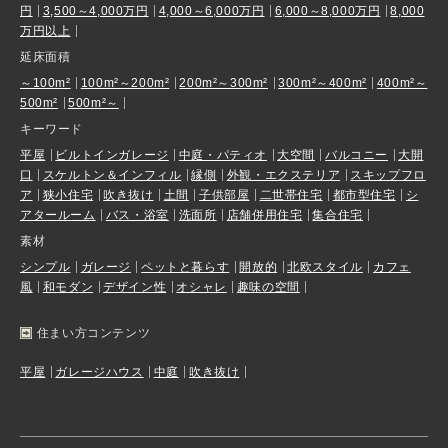
円
3,500～4,000万円
4,000～6,000万円
6,000～8,000万円
8,000
万円以上
延床面積
～100m²
100m²～200m²
200m²～300m²
300m²～400m²
400m²～
500m²
500m²～
キーワード
平屋
ビルトインガレージ
中庭・パティオ
大空間
バルコニー
大開
口
スケルトン＆インフィル
縁側
外観・エクステリア
スキップフロ
ア
狭小住宅
吹き抜け
土間
子供部屋
二世帯住宅
都市型住宅
シ
アタールーム
バス・浴室
洗面所
店舗併用住宅
集合住宅
素材
シンプル
ガレージ
ペットと暮らす
開放的
北欧スタイル
カフェ
風
和モダン
デザイン性
オシャレ
趣味の空間
住まい方コンテンツ
平屋
ガレージハウス
中庭
吹き抜け