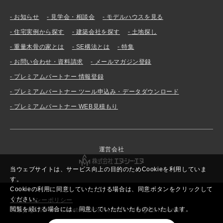
お知らせ
見学会・相談会
モデルハウスを見る
住宅実例から探す
建築会社を探す
土地探し
重量木骨の家とは
SE構法とは
特集
お問い合わせ・資料請求
メールマガジン登録
プレミアムパートナー 情報登録
プレミアムパートナー ツール申込み・データダウンロード
プレミアムパートナー WEB見積もり
運営会社
当ウェブサイトは、サービス向上の目的のためCookieを利用していま
す。
Cookieの利用に同意していただける場合は、同意ボタンをクリックして
ください。
プライバシーポリシー
閲覧を続ける場合には、同意していただいたものといたします。
Copyright© New Constructor’s Network. All rights reserved.