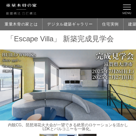
重量木骨の家とは
デジタル建築ギャラリー
住宅実例
建
「Escape Villa」 新築完成見学会
内観CG。琵琶湖花火大会が一望できる絶景のロケーションを活かし
LDKとバルコニーを一体化。