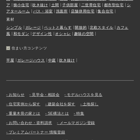
ア
狭小住宅
吹き抜け
土間
子供部屋
二世帯住宅
都市型住宅
シ
アタールーム
バス・浴室
洗面所
店舗併用住宅
集合住宅
素材
シンプル
ガレージ
ペットと暮らす
開放的
北欧スタイル
カフェ
風
和モダン
デザイン性
オシャレ
趣味の空間
住まい方コンテンツ
平屋
ガレージハウス
中庭
吹き抜け
お知らせ
見学会・相談会
モデルハウスを見る
住宅実例から探す
建築会社を探す
土地探し
重量木骨の家とは
SE構法とは
特集
お問い合わせ・資料請求
メールマガジン登録
プレミアムパートナー 情報登録