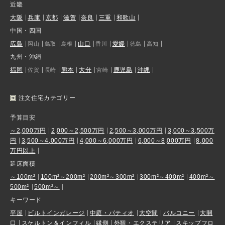
近畿
大阪
兵庫
京都
滋賀
奈良
三重
和歌山
中国・四国
広島
山口
愛媛
岡山
鳥取
島根
香川
徳島
高知
九州・沖縄
福岡
熊本
大分
鹿児島
沖縄
佐賀
長崎
宮崎
注文住宅カテゴリー
予算目安
～2,000万円
2,000～2,500万円
2,500～3,000万円
3,000～3,500万
円
3,500～4,000万円
4,000～6,000万円
6,000～8,000万円
8,000
万円以上
延床面積
～100m²
100m²～200m²
200m²～300m²
300m²～400m²
400m²～
500m²
500m²～
キーワード
平屋
ビルトインガレージ
中庭・パティオ
大空間
バルコニー
大開
口
スケルトン＆インフィル
縁側
外観・エクステリア
スキップフロ