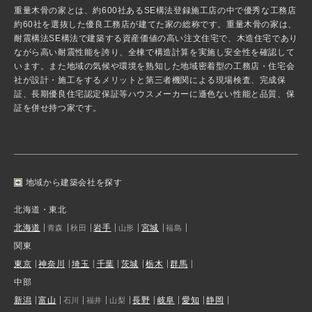
重量木骨の家とは、約600社あるSE構法登録施工店の中で優秀な工務店
約60社を選抜した優良工務店が建てた家の総称です。重量木骨の家は、
耐震構法SE構法で建築する資産価値の高い注文住宅で、木造住宅であり
ながら高い耐震性能を誇り、全棟で構造計算を実施し安全性を確認して
います。また地域の気候や環境を熟知した地域密着型の工務店・住宅会
社が設計・施工をするメリットと第三者機関による現場検査、完成保
証、長期優良住宅認定保証等ハウスメーカーに遜色ない性能と品質、保
証を併せ持つ家です。
地域から建築会社を探す
北海道・東北
北海道
岩手
宮城
青森
秋田
山形
福島
関東
東京
神奈川
埼玉
千葉
茨城
栃木
群馬
中部
新潟
富山
長野
岐阜
愛知
静岡
石川
福井
山梨