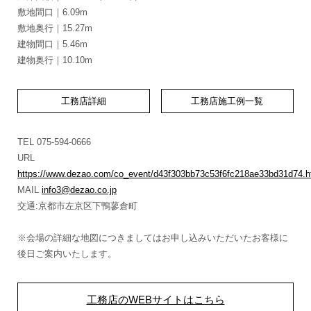
敷地間口｜6.09m
敷地奥行｜15.27m
建物間口｜5.46m
建物奥行｜10.10m
工務店詳細
工務店施工例一覧
TEL 075-594-0666
URL
https://www.dezao.com/co_event/d43f303bb73c53f6fc218ae33bd31d74.h
MAIL
info3@dezao.co.jp
交通:京都市左京区下鴨蓼倉町
※会場の詳細な地図につきましてはお申し込みいただいたお客様に
後日ご案内いたします。
工務店のWEBサイトはこちら