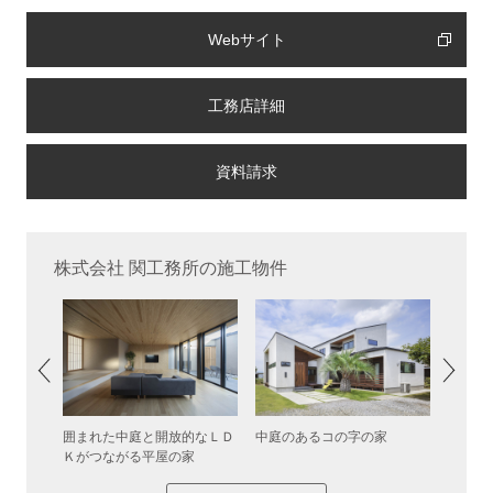
Webサイト
工務店詳細
株式会社 関工務所の施工物件
した中庭
囲まれた中庭と開放的なＬＤ
中庭のあるコの字の家
グレー
Ｋがつながる平屋の家
るスキ