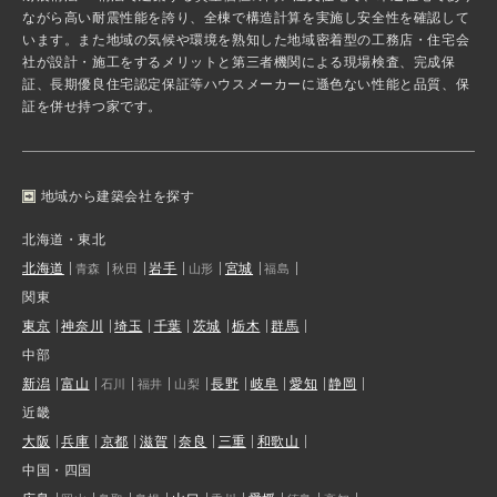
ながら高い耐震性能を誇り、全棟で構造計算を実施し安全性を確認して
います。また地域の気候や環境を熟知した地域密着型の工務店・住宅会
社が設計・施工をするメリットと第三者機関による現場検査、完成保
証、長期優良住宅認定保証等ハウスメーカーに遜色ない性能と品質、保
証を併せ持つ家です。
地域から建築会社を探す
北海道・東北
北海道
岩手
宮城
青森
秋田
山形
福島
関東
東京
神奈川
埼玉
千葉
茨城
栃木
群馬
中部
新潟
富山
長野
岐阜
愛知
静岡
石川
福井
山梨
近畿
大阪
兵庫
京都
滋賀
奈良
三重
和歌山
中国・四国