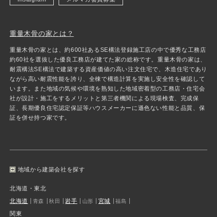
重量木骨の家とは？
重量木骨の家とは、約600社あるSE構法登録施工店の中で優秀な工務店
約60社を選抜した優良工務店が建てた家の総称です。重量木骨の家は、
耐震構法SE構法で建築する資産価値の高い注文住宅で、木造住宅であり
ながら高い耐震性能を誇り、全棟で構造計算を実施し安全性を確認して
います。また地域の気候や環境を熟知した地域密着型の工務店・住宅会
社が設計・施工をするメリットと第三者機関による現場検査、完成保
証、長期優良住宅認定保証等ハウスメーカーに遜色ない性能と品質、保
証を併せ持つ家です。
地域から建築会社を探す
北海道・東北
北海道
岩手
宮城
青森
秋田
山形
福島
関東