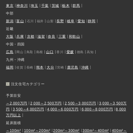
東京
神奈川
埼玉
千葉
茨城
栃木
群馬
中部
新潟
富山
長野
岐阜
愛知
静岡
石川
福井
山梨
近畿
大阪
兵庫
京都
滋賀
奈良
三重
和歌山
中国・四国
広島
山口
愛媛
岡山
鳥取
島根
香川
徳島
高知
九州・沖縄
福岡
熊本
大分
鹿児島
沖縄
佐賀
長崎
宮崎
注文住宅カテゴリー
予算目安
～2,000万円
2,000～2,500万円
2,500～3,000万円
3,000～3,500万
円
3,500～4,000万円
4,000～6,000万円
6,000～8,000万円
8,000
万円以上
延床面積
～100m²
100m²～200m²
200m²～300m²
300m²～400m²
400m²～