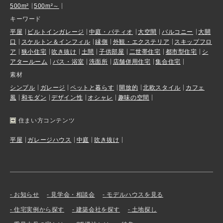
500m²
500m²～
キーワード
平屋
ビルトインガレージ
中庭・パティオ
大空間
バルコニー
大開
口
スケルトン＆インフィル
縁側
外観・エクステリア
スキップフロ
ア
狭小住宅
吹き抜け
土間
子供部屋
二世帯住宅
都市型住宅
シ
アタールーム
バス・浴室
洗面所
店舗併用住宅
集合住宅
素材
シンプル
ガレージ
ペットと暮らす
開放的
北欧スタイル
カフェ
風
和モダン
デザイン性
オシャレ
趣味の空間
住まい方コンテンツ
平屋
ガレージハウス
中庭
吹き抜け
お知らせ
見学会・相談会
モデルハウスを見る
住宅実例から探す
建築会社を探す
土地探し