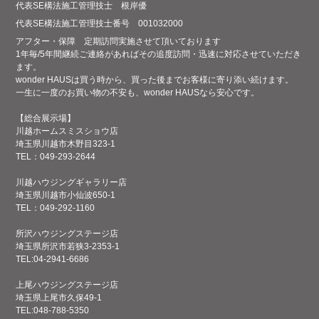
代表SE構法施工管理技士
根岸優
代表SE構法施工管理技士番号
001032000
アフター・保障
定期訪問実施させて頂いております
1年毎/5年間継続ご連絡があればその追度訪問・迅速に対応させていただき
ます。
wonder HAUSは買う時から、買った後までお客様に寄り添い続けます。
一生に一度のお買い物の不安も、wonder HAUSなら安心です。
【総合展示場】
川越ホームスミスショウ店
埼玉県川越市木野目323-1
TEL：049-293-2644
川越ハウジングギャラリー店
埼玉県川越市小仙波650-1
TEL：049-292-1160
所沢ハウジングステージ店
埼玉県所沢市若狭3-2353-1
TEL:04-2941-6686
上尾ハウジングステージ店
埼玉県上尾市久保49-1
TEL:048-788-5350