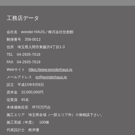
工務店データ
会社名
wonder HAUS／株式会社住創館
郵便番号
358-0012
住所
埼玉県入間市東藤沢4丁目1-3
TEL
04-2935-7018
FAX
04-2935-7019
Webサイト
https://www.wonderhaus.jp
メールアドレス
pr@wonderhaus.jp
設立
平成15年9月8日
資本金
10,000,000円
従業員
45名
本体価格目安
坪70万円台
施工エリア
埼玉県全域（一部エリア外）※御相談下さい。
施工実績（年度）
100棟
代表設計士
根岸優