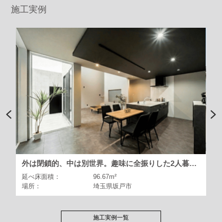
施工実例
外は閉鎖的、中は別世界。趣味に全振りした2人暮らしの家。
強いから
延べ床面積：
96.67m²
延べ床面
場所：
埼玉県坂戸市
場所：
施工実例一覧