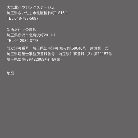
大宮北ハウジングステージ店
埼玉県さいたま市北区植竹町1-816-1
TEL:048-783-5687
新所沢住宅公園店
埼玉県所沢市北所沢町2011-1
TEL:04-2935-3773
設立許可番号
埼玉県知事許可(般-7)第59640号 建設業一式
埼玉県建築士事務所登録番号 埼玉県知事登録（3）第11157号
埼玉県知事(3)第22863号(宅建業)
地図