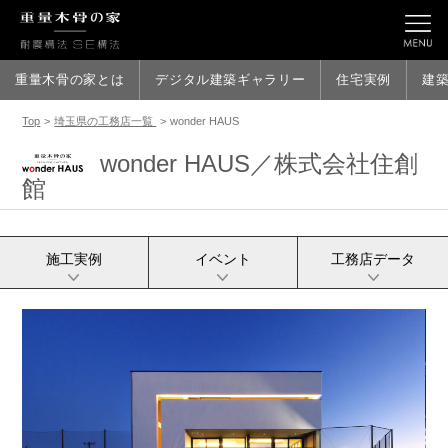
重量木骨の家とは
デジタル建築ギャラリー
住宅実例
建
Top
>
埼玉県の工務店一覧
>
wonder HAUS
wonder HAUS／株式会社住創
館
施工実例
イベント
工務店データ