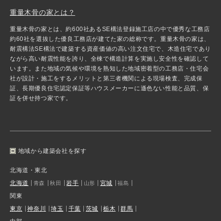
重量木骨の家とは？
重量木骨の家とは、約600社あるSE構法登録施工店の中で優秀な工務店
約60社を選抜した優良工務店が建てた家の総称です。重量木骨の家は、
耐震構法SE構法で建築する資産価値の高い注文住宅で、木造住宅であり
ながら高い耐震性能を誇り、全棟で構造計算を実施し安全性を確認して
います。また地域の気候や環境を熟知した地域密着型の工務店・住宅会
社が設計・施工をするメリットと第三者機関による現場検査、完成保
証、長期優良住宅認定保証等ハウスメーカーに遜色ない性能と品質、保
証を併せ持つ家です。
地域から建築会社を探す
北海道・東北
北海道
岩手
宮城
青森
秋田
山形
福島
関東
東京
神奈川
埼玉
千葉
茨城
栃木
群馬