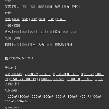
中部
新潟
富山
長野
岐阜
愛知
静岡
石川
福井
山梨
近畿
大阪
兵庫
京都
滋賀
奈良
三重
和歌山
中国・四国
広島
山口
愛媛
岡山
鳥取
島根
香川
徳島
高知
九州・沖縄
福岡
熊本
大分
鹿児島
沖縄
佐賀
長崎
宮崎
注文住宅カテゴリー
予算目安
～2,000万円
2,000～2,500万円
2,500～3,000万円
3,000～3,500万
円
3,500～4,000万円
4,000～6,000万円
6,000～8,000万円
8,000
万円以上
延床面積
～100m²
100m²～200m²
200m²～300m²
300m²～400m²
400m²～
500m²
500m²～
キーワード