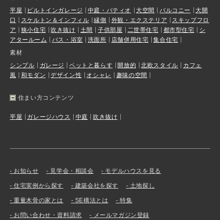
平屋
ビルトインガレージ
中庭・パティオ
大空間
バルコニー
大開
口
スケルトン＆インフィル
縁側
外観・エクステリア
スキップフロ
ア
狭小住宅
吹き抜け
土間
子供部屋
二世帯住宅
都市型住宅
シ
アタールーム
バス・浴室
洗面所
店舗併用住宅
集合住宅
素材
シンプル
ガレージ
ペットと暮らす
開放的
北欧スタイル
カフェ
風
和モダン
デザイン性
オシャレ
趣味の空間
住まい方コンテンツ
平屋
ガレージハウス
中庭
吹き抜け
お知らせ
見学会・相談会
モデルハウスを見る
住宅実例から探す
建築会社を探す
土地探し
重量木骨の家とは
SE構法とは
特集
お問い合わせ・資料請求
メールマガジン登録