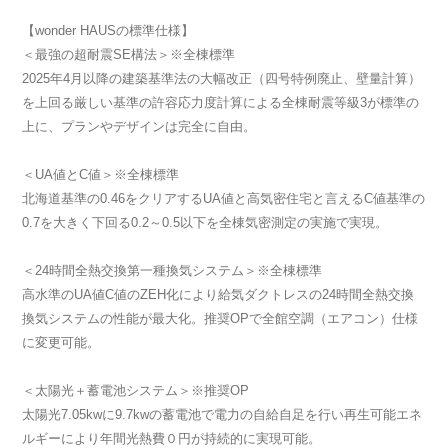
【wonder HAUSの標準仕様】
＜最強の超耐震SE構法＞※全棟標準
2025年4月以降の建築基準法の大幅改正（四号特例廃止、壁量計算）
を上回る厳しい基準の許容応力度計算による全棟耐震等級3が標準の
上に、プランやデザインは完全に自由。
＜UA値とC値＞※全棟標準
北海道基準の0.46をクリアするUA値と高気密住宅と言えるC値基準の
0.7を大きく下回る0.2～0.5以下を全棟気密測定の実施で実現。
＜24時間全熱交換第一種換気システム＞※全棟標準
高水準のUA値C値のZEH化により給気ダクトレスの24時間全熱交換
換気システムの性能が最大化。推奨OPで全館空調（エアコン）仕様
に変更可能。
＜太陽光＋蓄電池システム＞※推奨OP
太陽光7.05kwに9.7kwの蓄電池で電力の自給自足を行い再生可能エネ
ルギーにより年間光熱費０円が持続的に実現可能。