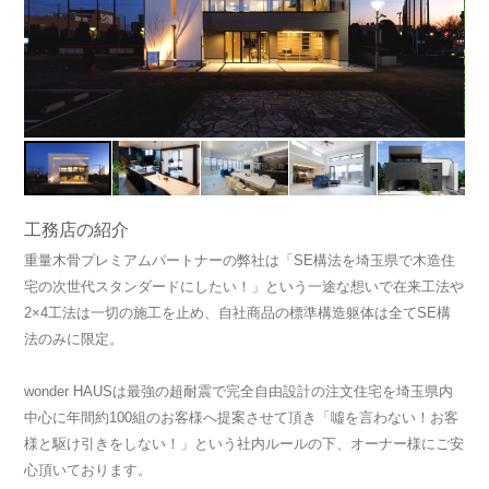
工務店の紹介
重量木骨プレミアムパートナーの弊社は「SE構法を埼玉県で木造住
宅の次世代スタンダードにしたい！」という一途な想いで在来工法や
2×4工法は一切の施工を止め、自社商品の標準構造躯体は全てSE構
法のみに限定。
wonder HAUSは最強の超耐震で完全自由設計の注文住宅を埼玉県内
中心に年間約100組のお客様へ提案させて頂き「噓を言わない！お客
様と駆け引きをしない！」という社内ルールの下、オーナー様にご安
心頂いております。