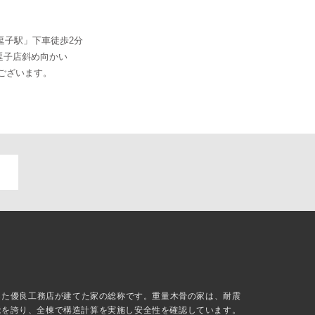
東逗子駅」下車徒歩2分
東逗子店斜め向かい
ございます。
抜した優良工務店が建てた家の総称です。重量木骨の家は、耐震
能を誇り、全棟で構造計算を実施し安全性を確認しています。