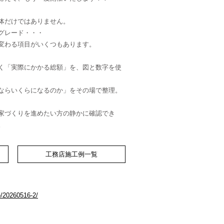
体だけではありません。
グレード・・・
変わる項目がいくつもあります。
く「実際にかかる総額」を、図と数字を使
ならいくらになるのか」をその場で整理。
家づくりを進めたい方の静かに確認でき
。
相談会 ゆったり静かに確認したい方のための個
現在の注文住宅にかかる総額が見える化できる！
工務店施工例一覧
ie/20260516-2/