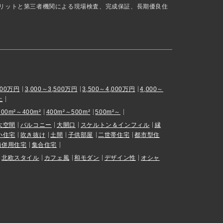
リットと第三者機関による現場検査、完成保証、長期優良住
000万円
3,000～3,500万円
3,500～4,000万円
4,000～
上
300m²～400m²
400m²～500m²
500m²～
大空間
バルコニー
大開口
スケルトン＆インフィル
縁
小住宅
吹き抜け
土間
子供部屋
二世帯住宅
都市型住
舗併用住宅
集合住宅
北欧スタイル
カフェ風
和モダン
デザイン性
オシャ