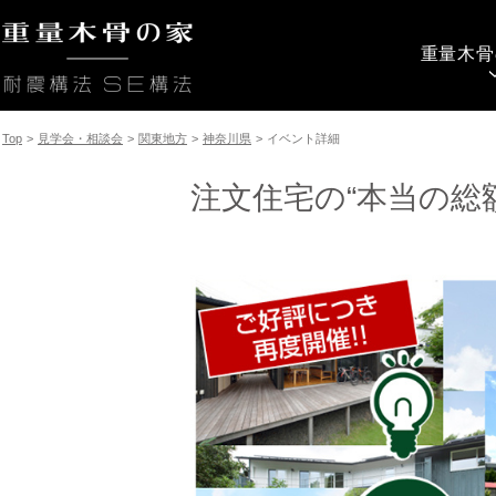
重量木骨
Top
>
見学会・相談会
>
関東地方
>
神奈川県
>
イベント詳細
注文住宅の“本当の総