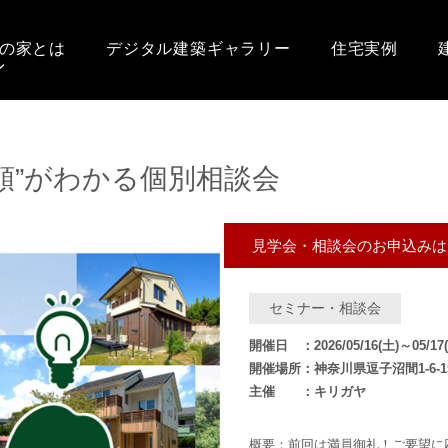
の家とは
デジタル建築ギャラリー
住宅実例
額”がわかる個別相談会
見学会・相談会のお申込みは
セミナー・相談会
開催日 ：2026/05/16(土)～05/17
開催場所：神奈川県逗子沼間1-6-1
主催 ：キリガヤ
概要：前回は満員御礼！ご要望に