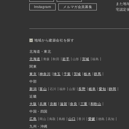
また地
Instagram
メルマガ会員募集
宅認定
地域から建築会社を探す
北海道・東北
北海道
岩手
宮城
青森
秋田
山形
福島
関東
東京
神奈川
埼玉
千葉
茨城
栃木
群馬
中部
新潟
富山
長野
岐阜
愛知
静岡
石川
福井
山梨
近畿
大阪
兵庫
京都
滋賀
奈良
三重
和歌山
中国・四国
広島
山口
愛媛
岡山
鳥取
島根
香川
徳島
高知
九州・沖縄