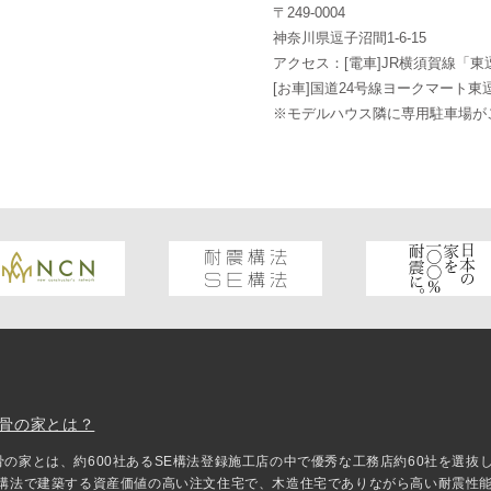
〒249-0004
神奈川県逗子沼間1-6-15
アクセス：[電車]JR横須賀線「
[お車]国道24号線ヨークマート
※モデルハウス隣に専用駐車場が
骨の家とは？
骨の家とは、約600社あるSE構法登録施工店の中で優秀な工務店約60社を選
E構法で建築する資産価値の高い注文住宅で、木造住宅でありながら高い耐震性