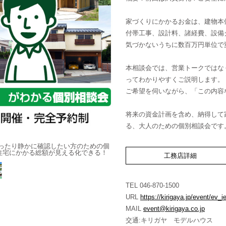
家づくりにかかるお金は、建物本
付帯工事、設計料、諸経費、設備
気づかないうちに数百万円単位で
本相談会では、営業トークではな
ってわかりやすくご説明します。
ご希望を伺いながら、「この内容
将来の資金計画を含め、納得して
る、大人のための個別相談会です
ゆったり静かに確認したい方のための個
注文住宅の“本当の総額”がわかる個別
住宅にかかる総額が見える化できる！
別相談会です。 営業トークなし！ 
工務店詳細
TEL 046-870-1500
URL
https://kirigaya.jp/event/ev_
MAIL
event@kirigaya.co.jp
交通:キリガヤ モデルハウス