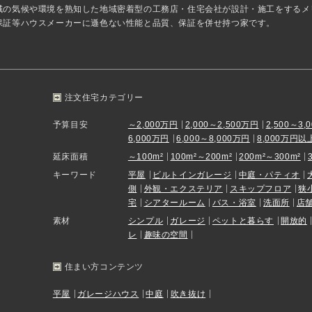
域の気候や環境を熟知した地域密着型の工務店・住宅会社が設計・施工をするメ
保証等ハウスメーカーに遜色ない性能と品質、保証を併せ持つ家です。
注文住宅カテゴリー
予算目安
～2,000万円
2,000～2,500万円
2,500～3,
6,000万円
6,000～8,000万円
8,000万円以
延床面積
～100m²
100m²～200m²
200m²～300m²
キーワード
平屋
ビルトインガレージ
中庭・パティオ
側
外観・エクステリア
スキップフロア
狭
宅
シアタールーム
バス・浴室
洗面所
店
素材
シンプル
ガレージ
ペットと暮らす
開放的
レ
趣味の空間
住まい方コンテンツ
平屋
ガレージハウス
中庭
吹き抜け