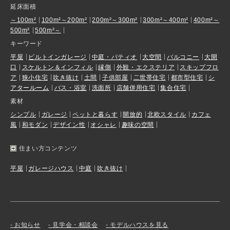
延床面積
～100m²
100m²～200m²
200m²～300m²
300m²～400m²
400m²～
500m²
500m²～
キーワード
平屋
ビルトインガレージ
中庭・パティオ
大空間
バルコニー
大開
口
スケルトン＆インフィル
縁側
外観・エクステリア
スキップフロ
ア
狭小住宅
吹き抜け
土間
子供部屋
二世帯住宅
都市型住宅
シ
アタールーム
バス・浴室
洗面所
店舗併用住宅
集合住宅
素材
シンプル
ガレージ
ペットと暮らす
開放的
北欧スタイル
カフェ
風
和モダン
デザイン性
オシャレ
趣味の空間
住まい方コンテンツ
平屋
ガレージハウス
中庭
吹き抜け
お知らせ
見学会・相談会
モデルハウスを見る