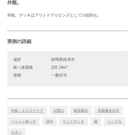
外観。
外観。デッキはアウトドアリビングとしての役割も。
実例の詳細
場所
静岡県焼津市
延べ床面積
232.19m²
形態
一般住宅
外観・エクステリア
大開口
耐震構法
長期優良住宅
ペットと暮らす
ZEH
ウッドデッキ
庭
シンプル
モダン