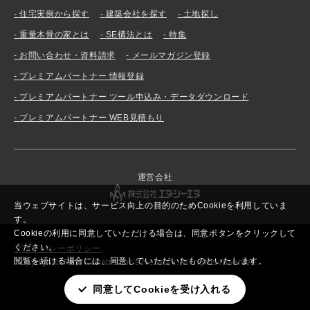
住宅実例から探す
建築会社を探す
土地探し
重量木骨の家とは
SE構法とは
特集
お問い合わせ・資料請求
メールマガジン登録
プレミアムパートナー 情報登録
プレミアムパートナー ツール申込み・データダウンロード
プレミアムパートナー WEB見積もり
運営会社
当ウェブサイトは、サービス向上の目的のためCookieを利用していま
す。
Cookieの利用に同意していただける場合は、同意ボタンをクリックして
ください。
プライバシーポリシー
閲覧を続ける場合には、同意していただいたものといたします。
Copyright© New Constructor’s Network. All rights reserved.
同意してCookieを受け入れる