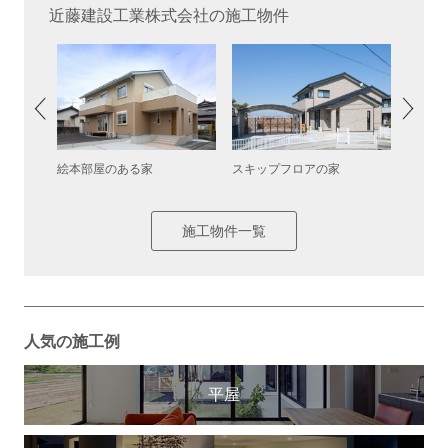
近藤建設工業株式会社の施工物件
絵本部屋のある家
スキップフロアの家
ビルト
階建て
施工物件一覧
人気の施工例
平屋