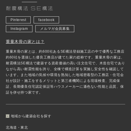
Pinterest
facebook
Instagram
メルマガ会員募集
重量木骨の家とは？
重量木骨の家とは、約600社あるSE構法登録施工店の中で優秀な工務店
約60社を選抜した優良工務店が建てた家の総称です。重量木骨の家は、
耐震構法SE構法で建築する資産価値の高い注文住宅で、木造住宅であり
ながら高い耐震性能を誇り、全棟で構造計算を実施し安全性を確認して
います。また地域の気候や環境を熟知した地域密着型の工務店・住宅会
社が設計・施工をするメリットと第三者機関による現場検査、完成保
証、長期優良住宅認定保証等ハウスメーカーに遜色ない性能と品質、保
証を併せ持つ家です。
地域から建築会社を探す
北海道・東北