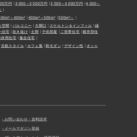
000万円
3,000～3,500万円
3,500～4,000万円
4,000～
上
300m²～400m²
400m²～500m²
500m²～
大空間
バルコニー
大開口
スケルトン＆インフィル
縁
小住宅
吹き抜け
土間
子供部屋
二世帯住宅
都市型住
舗併用住宅
集合住宅
北欧スタイル
カフェ風
和モダン
デザイン性
オシャ
お問い合わせ・資料請求
メールマガジン登録