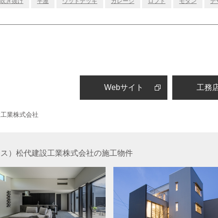
吹き抜け
平屋
ウッドデッキ
ガレージ
ロフト
モダン
デ
Webサイト
工務
建設工業株式会社
イルハウス）松代建設工業株式会社の施工物件