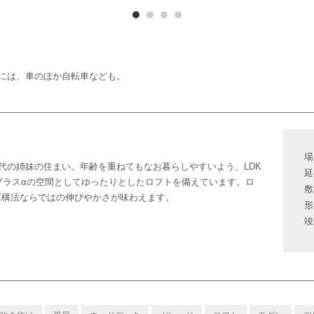
には、車のほか自転車なども。
場
代の姉妹の住まい。年齢を重ねてもなお暮らしやすいよう、LDK
延
プラスαの空間としてゆったりとしたロフトを備えています。ロ
敷
E構法ならではの伸びやかさが味わえます。
形
竣