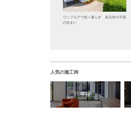
傾斜の高台に建つ 景色をまるごと取
ワンフロアで悠々暮らす 高天井の平屋
込む住まい（上田市）
の住まい
人気の施工例
平屋