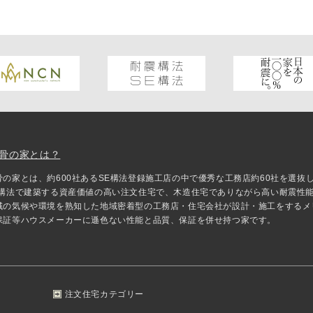
骨の家とは？
骨の家とは、約600社あるSE構法登録施工店の中で優秀な工務店約60社を選
E構法で建築する資産価値の高い注文住宅で、木造住宅でありながら高い耐震性
域の気候や環境を熟知した地域密着型の工務店・住宅会社が設計・施工をするメ
保証等ハウスメーカーに遜色ない性能と品質、保証を併せ持つ家です。
注文住宅カテゴリー