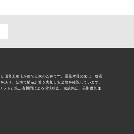
抜した優良工務店が建てた家の総称です。重量木骨の家は、耐震
能を誇り、全棟で構造計算を実施し安全性を確認しています。
リットと第三者機関による現場検査、完成保証、長期優良住