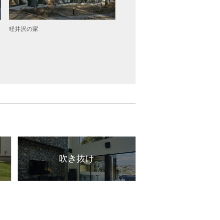
軽井沢の家
センター階段と大きな吹き抜けのあ
（須坂市）
吹き抜け