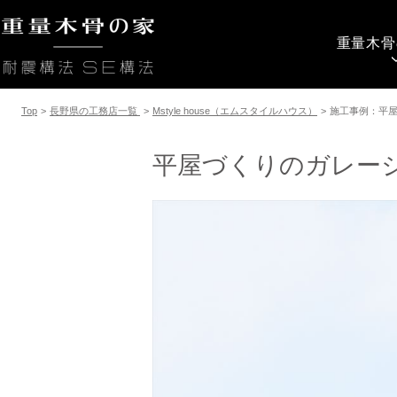
重量木骨
Top
>
長野県の工務店一覧
>
Mstyle house（エムスタイルハウス）
>
施工事例：平
平屋づくりのガレー