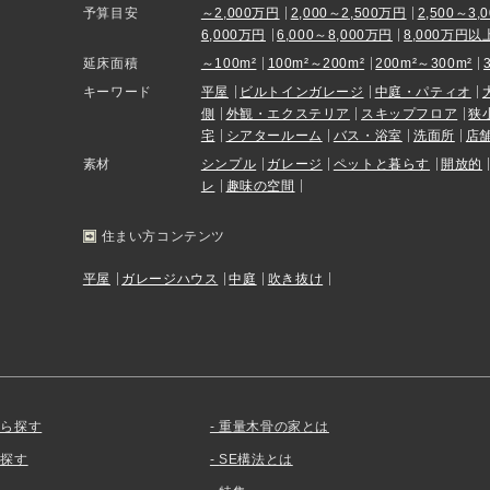
予算目安
～2,000万円
2,000～2,500万円
2,500～3,
6,000万円
6,000～8,000万円
8,000万円以
延床面積
～100m²
100m²～200m²
200m²～300m²
キーワード
平屋
ビルトインガレージ
中庭・パティオ
側
外観・エクステリア
スキップフロア
狭
宅
シアタールーム
バス・浴室
洗面所
店
素材
シンプル
ガレージ
ペットと暮らす
開放的
レ
趣味の空間
住まい方コンテンツ
平屋
ガレージハウス
中庭
吹き抜け
から探す
重量木骨の家とは
を探す
SE構法とは