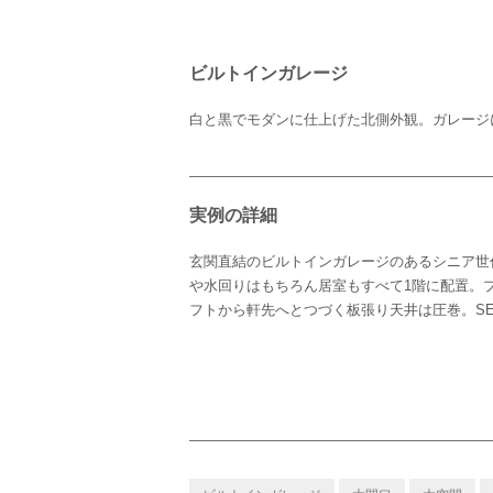
ビルトインガレージ
白と黒でモダンに仕上げた北側外観。ガレージ
実例の詳細
玄関直結のビルトインガレージのあるシニア世
や水回りはもちろん居室もすべて1階に配置。
フトから軒先へとつづく板張り天井は圧巻。S