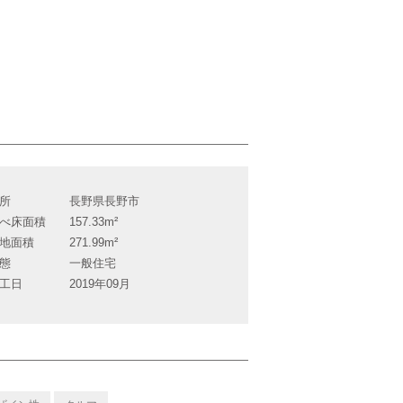
所
長野県長野市
べ床面積
157.33m²
地面積
271.99m²
態
一般住宅
工日
2019年09月