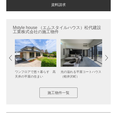
Mstyle house （エムスタイルハウス）松代建設
工業株式会社の施工物件
 景色を
ワンフロアで悠々暮らす 高
光の溢れる平屋コートハウス
３階建
まい（上
天井の平屋の住まい
（軽井沢町）
（長野
施工物件一覧