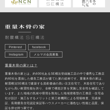
Pinterest
facebook
Instagram
メルマガ会員募集
重量木骨の家とは？
重量木骨の家とは、約600社あるSE構法登録施工店の中で優秀な工務店
約60社を選抜した優良工務店が建てた家の総称です。重量木骨の家は、
耐震構法SE構法で建築する資産価値の高い注文住宅で、木造住宅であり
ながら高い耐震性能を誇り、全棟で構造計算を実施し安全性を確認して
います。また地域の気候や環境を熟知した地域密着型の工務店・住宅会
社が設計・施工をするメリットと第三者機関による現場検査、完成保
証、長期優良住宅認定保証等ハウスメーカーに遜色ない性能と品質、保
証を併せ持つ家です。