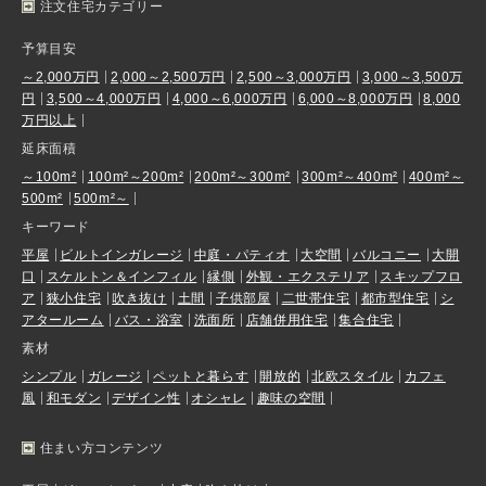
注文住宅カテゴリー
予算目安
～2,000万円
2,000～2,500万円
2,500～3,000万円
3,000～3,500万
円
3,500～4,000万円
4,000～6,000万円
6,000～8,000万円
8,000
万円以上
延床面積
～100m²
100m²～200m²
200m²～300m²
300m²～400m²
400m²～
500m²
500m²～
キーワード
平屋
ビルトインガレージ
中庭・パティオ
大空間
バルコニー
大開
口
スケルトン＆インフィル
縁側
外観・エクステリア
スキップフロ
ア
狭小住宅
吹き抜け
土間
子供部屋
二世帯住宅
都市型住宅
シ
アタールーム
バス・浴室
洗面所
店舗併用住宅
集合住宅
素材
シンプル
ガレージ
ペットと暮らす
開放的
北欧スタイル
カフェ
風
和モダン
デザイン性
オシャレ
趣味の空間
住まい方コンテンツ