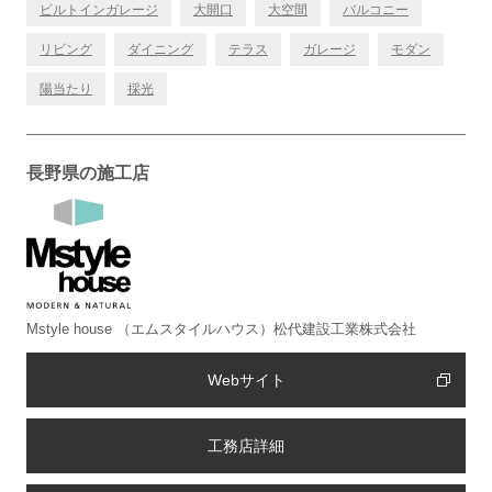
ビルトインガレージ
大開口
大空間
バルコニー
リビング
ダイニング
テラス
ガレージ
モダン
陽当たり
採光
長野県の施工店
Mstyle house （エムスタイルハウス）松代建設工業株式会社
Webサイト
工務店詳細