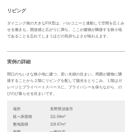
リビング
ダイニング南の大きなFIX窓は、バルコニーと連動して空間を広くみ
せる働きも。開放感と広がりに満ち、ここが建物が隣接する狭小地
であることを忘れてしまうほどの気持ちよさが味わえます。
実例の詳細
間口のちいさな狭小地に建つ、若い夫婦の住まい。周囲が建物に隣
接することから２階にリビングを配して陽光をとりこみ、１階はガ
レージとプライベートスペースに。プライバシーを保ちながら、の
びのび暮らせる住まいです。
場所
長野県須坂市
延べ床面積
111.04m²
敷地面積
118.67m²
形態
一般住宅