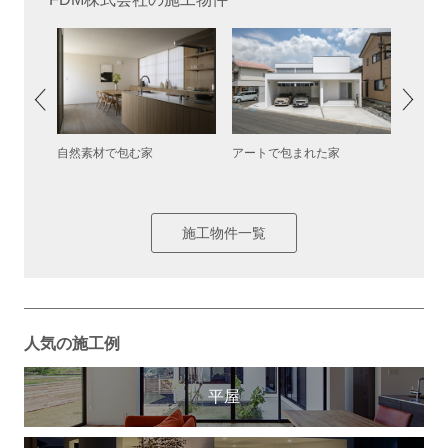
自然素材で包む家
アートで包まれた家
上野丘
施工物件一覧
人気の施工例
平屋