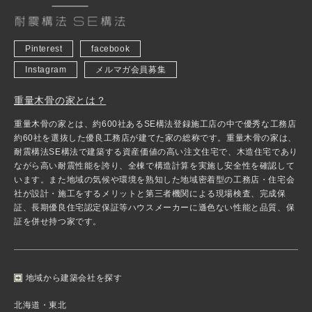
Pinterest
facebook
Instagram
メルマガ会員募集
重量木骨の家とは？
重量木骨の家とは、約600社あるSE構法登録施工店の中で優秀な工務店
約60社を選抜した優良工務店が建てた家の総称です。重量木骨の家は、
耐震構法SE構法で建築する資産価値の高い注文住宅で、木造住宅であり
ながら高い耐震性能を誇り、全棟で構造計算を実施し安全性を確認して
います。また地域の気候や環境を熟知した地域密着型の工務店・住宅会
社が設計・施工をするメリットと第三者機関による現場検査、完成保
証、長期優良住宅認定保証等ハウスメーカーに遜色ない性能と品質、保
証を併せ持つ家です。
地域から建築会社を探す
北海道・東北