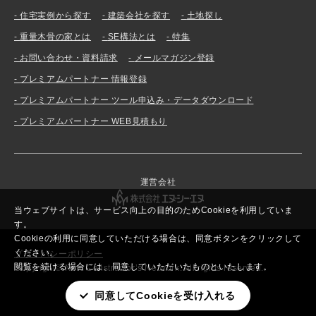
住宅実例から探す
建築会社を探す
土地探し
重量木骨の家とは
SE構法とは
特集
お問い合わせ・資料請求
メールマガジン登録
プレミアムパートナー 情報登録
プレミアムパートナー ツール申込み・データダウンロード
プレミアムパートナー WEB見積もり
運営会社
当ウェブサイトは、サービス向上の目的のためCookieを利用していま
す。
Cookieの利用に同意していただける場合は、同意ボタンをクリックして
ください。
プライバシーポリシー
閲覧を続ける場合には、同意していただいたものといたします。
Copyright© New Constructor’s Network. All rights reserved.
同意してCookieを受け入れる