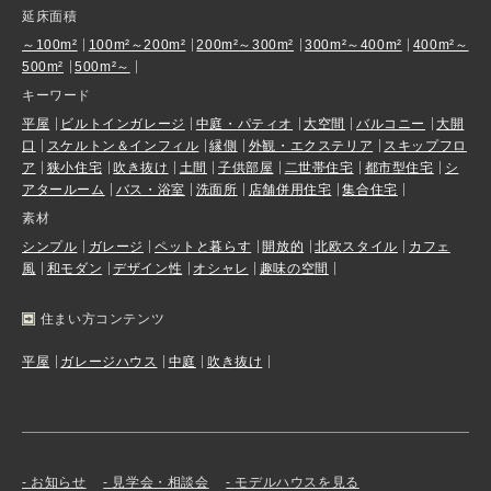
延床面積
～100m²
100m²～200m²
200m²～300m²
300m²～400m²
400m²～
500m²
500m²～
キーワード
平屋
ビルトインガレージ
中庭・パティオ
大空間
バルコニー
大開
口
スケルトン＆インフィル
縁側
外観・エクステリア
スキップフロ
ア
狭小住宅
吹き抜け
土間
子供部屋
二世帯住宅
都市型住宅
シ
アタールーム
バス・浴室
洗面所
店舗併用住宅
集合住宅
素材
シンプル
ガレージ
ペットと暮らす
開放的
北欧スタイル
カフェ
風
和モダン
デザイン性
オシャレ
趣味の空間
住まい方コンテンツ
平屋
ガレージハウス
中庭
吹き抜け
お知らせ
見学会・相談会
モデルハウスを見る