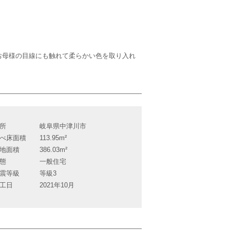
お母様の目線にも触れて柔らかい色を取り入れ
所
岐阜県中津川市
べ床面積
113.95m²
地面積
386.03m²
態
一般住宅
震等級
等級3
工日
2021年10月