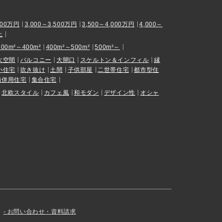
000万円
3,000～3,500万円
3,500～4,000万円
4,000～
上
300m²～400m²
400m²～500m²
500m²～
大空間
バルコニー
大開口
スケルトン＆インフィル
縁
小住宅
吹き抜け
土間
子供部屋
二世帯住宅
都市型住
舗併用住宅
集合住宅
北欧スタイル
カフェ風
和モダン
デザイン性
オシャ
お問い合わせ・資料請求