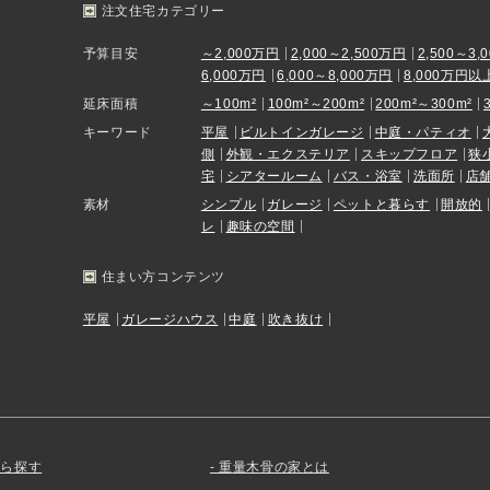
注文住宅カテゴリー
予算目安
～2,000万円
2,000～2,500万円
2,500～3,
6,000万円
6,000～8,000万円
8,000万円以
延床面積
～100m²
100m²～200m²
200m²～300m²
キーワード
平屋
ビルトインガレージ
中庭・パティオ
側
外観・エクステリア
スキップフロア
狭
宅
シアタールーム
バス・浴室
洗面所
店
素材
シンプル
ガレージ
ペットと暮らす
開放的
レ
趣味の空間
住まい方コンテンツ
平屋
ガレージハウス
中庭
吹き抜け
から探す
重量木骨の家とは