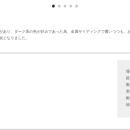
があり、ダーク系の色が好みであった為、金属サイディングで覆いつつも、
観となりました。
場
延
敷
形
耐
竣