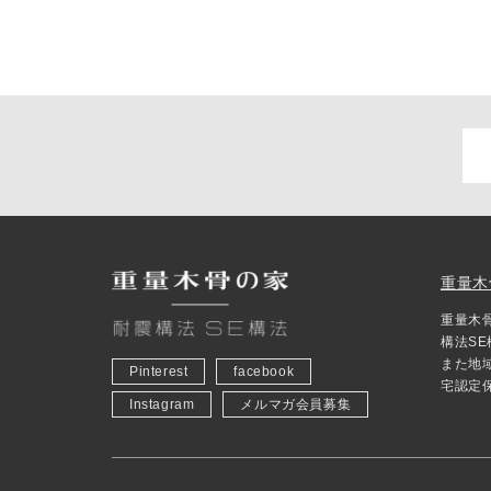
重量木
重量木
構法S
また地
Pinterest
facebook
宅認定
Instagram
メルマガ会員募集