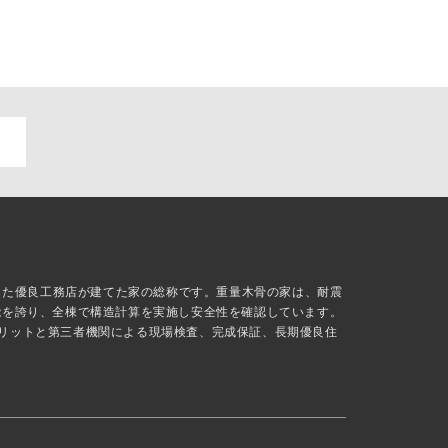
抜した優良工務店が建てた家の総称です。重量木骨の家は、耐震
能を誇り、全棟で構造計算を実施し安全性を確認しています。
リットと第三者機関による現場検査、完成保証、長期優良住