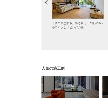
放感溢れる広々リビングの家
【岐阜県恵那市】落ち着ける空間のホテ
ルライクなリビングの家
人気の施工例
平屋