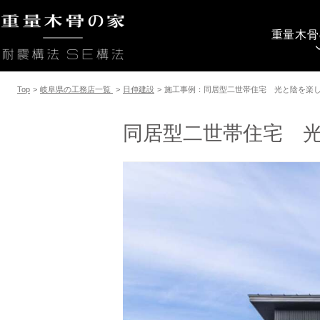
重量木骨
Top
>
岐阜県の工務店一覧
>
日伸建設
>
施工事例：同居型二世帯住宅 光と陰を楽
同居型二世帯住宅 