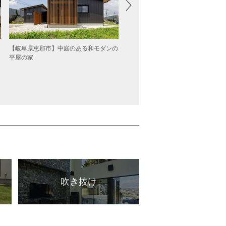
て
【岐阜県恵那市】中庭のある和モダンの
太陽と暮らす家
平屋の家
吹き抜け