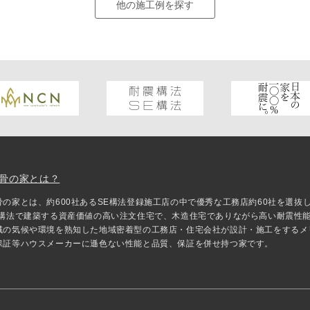
他の施工例を探す
骨の家とは？
骨の家とは、約600社あるSE構法登録施工店の中で優秀な工務店約60社を選
E構法で建築する資産価値の高い注文住宅で、木造住宅でありながら高い耐震性
域の気候や環境を熟知した地域密着型の工務店・住宅会社が設計・施工をするメ
保証等ハウスメーカーに遜色ない性能と品質、保証を併せ持つ家です。