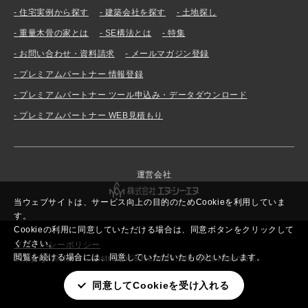
住宅実例から探す
建築会社を探す
土地探し
重量木骨の家とは
SE構法とは
特集
お問い合わせ・資料請求
メールマガジン登録
プレミアムパートナー 情報登録
プレミアムパートナー ツール申込み・データダウンロード
プレミアムパートナー WEB見積もり
運営会社
当ウェブサイトは、サービス向上の目的のためCookieを利用していま
す。
Cookieの利用に同意していただける場合は、同意ボタンをクリックして
ください。
プライバシーポリシー
閲覧を続ける場合には、同意していただいたものといたします。
Copyright© New Constructor’s Network. All rights reserved.
同意してCookieを受け入れる