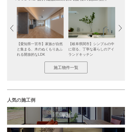
元気に走
【愛知県一宮市】家族が自然
【岐阜県関市】シンプルの中
【岐阜
家
と集まる、木のぬくもりあふ
に宿る、丁寧な暮らしのアイ
納棚の
れる開放的なLDK
ランドキッチン
施工物件一覧
人気の施工例
平屋