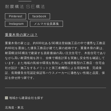
Pinterest
facebook
Instagram
メルマガ会員募集
重量木骨の家とは？
重量木骨の家とは、約600社あるSE構法登録施工店の中で優秀な工務店
約60社を選抜した優良工務店が建てた家の総称です。重量木骨の家は、
耐震構法SE構法で建築する資産価値の高い注文住宅で、木造住宅であり
ながら高い耐震性能を誇り、全棟で構造計算を実施し安全性を確認して
います。また地域の気候や環境を熟知した地域密着型の工務店・住宅会
社が設計・施工をするメリットと第三者機関による現場検査、完成保
証、長期優良住宅認定保証等ハウスメーカーに遜色ない性能と品質、保
証を併せ持つ家です。
地域から建築会社を探す
北海道・東北