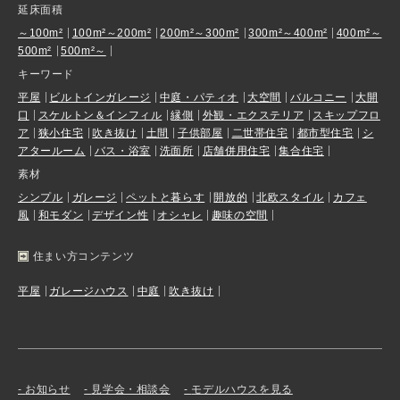
延床面積
～100m²
100m²～200m²
200m²～300m²
300m²～400m²
400m²～
500m²
500m²～
キーワード
平屋
ビルトインガレージ
中庭・パティオ
大空間
バルコニー
大開
口
スケルトン＆インフィル
縁側
外観・エクステリア
スキップフロ
ア
狭小住宅
吹き抜け
土間
子供部屋
二世帯住宅
都市型住宅
シ
アタールーム
バス・浴室
洗面所
店舗併用住宅
集合住宅
素材
シンプル
ガレージ
ペットと暮らす
開放的
北欧スタイル
カフェ
風
和モダン
デザイン性
オシャレ
趣味の空間
住まい方コンテンツ
平屋
ガレージハウス
中庭
吹き抜け
お知らせ
見学会・相談会
モデルハウスを見る