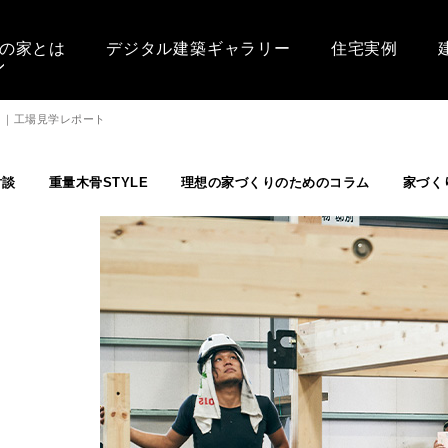
の家とは
デジタル建築ギャラリー
住宅実例
。｜工場見学レポート
対談
重量木骨STYLE
理想の家づくりのためのコラム
家づく
。