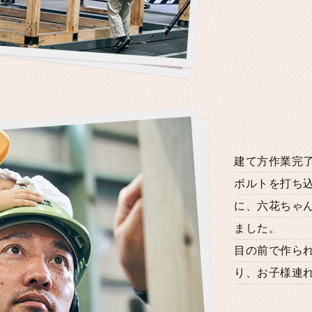
建て方作業完
ボルトを打ち
に、六花ちゃ
ました。
目の前で作ら
り、お子様連