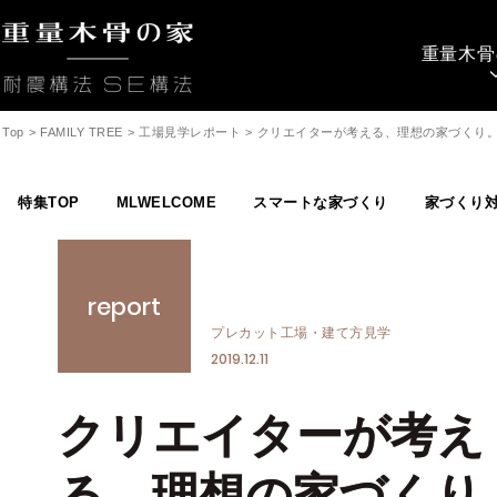
重量木骨
Top
>
FAMILY TREE
>
工場見学レポート
>
クリエイターが考える、理想の家づくり
特集TOP
MLWELCOME
スマートな家づくり
家づくり
report
プレカット工場・建て方見学
2019.12.11
クリエイターが考え
る、理想の家づくり