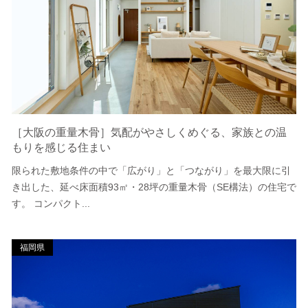
［大阪の重量木骨］気配がやさしくめぐる、家族との温
もりを感じる住まい
限られた敷地条件の中で「広がり」と「つながり」を最大限に引
き出した、延べ床面積93㎡・28坪の重量木骨（SE構法）の住宅で
す。 コンパクト...
福岡県