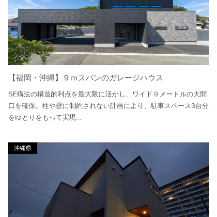
【福岡・沖縄】９ｍスパンのガレージハウス
SE構法の構造的利点を最大限に活かし、ワイド９メートルの大開
口を確保。柱や壁に制約されない計画により、駐車スペース3台分
をゆとりをもって実現...
沖縄県