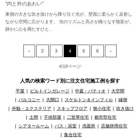
“内と外のあわい”
東側の大きな吹き抜けから降り注ぐ光が、壁面に柔らかく反射し
ながら空間に広がります。 光のリズムと高さが織りなす陰影が、
静かに心を満たすひと...
‹
2
3
4
5
6
›
4/18ページ
人気の検索ワード別に注文住宅施工例を探す
平屋
ビルトインガレージ
中庭・パティオ
大空間
バルコニー
大開口
スケルトン＆インフィル
縁側
外観・エクステリア
スキップフロア
狭小住宅
吹き抜け
土間
子供部屋
二世帯住宅
都市型住宅
シアタールーム
バス・浴室
洗面所
店舗併用住宅
集合住宅