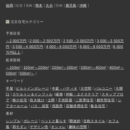
福岡
熊本
大分
鹿児島
沖縄
佐賀
長崎
宮崎
注文住宅カテゴリー
予算目安
～2,000万円
2,000～2,500万円
2,500～3,000万円
3,000～3,500万
円
3,500～4,000万円
4,000～6,000万円
6,000～8,000万円
8,000
万円以上
延床面積
～100m²
100m²～200m²
200m²～300m²
300m²～400m²
400m²～
500m²
500m²～
キーワード
平屋
ビルトインガレージ
中庭・パティオ
大空間
バルコニー
大開
口
スケルトン＆インフィル
縁側
外観・エクステリア
スキップフロ
ア
狭小住宅
吹き抜け
土間
子供部屋
二世帯住宅
都市型住宅
シ
アタールーム
バス・浴室
洗面所
店舗併用住宅
集合住宅
素材
シンプル
ガレージ
ペットと暮らす
開放的
北欧スタイル
カフェ
風
和モダン
デザイン性
オシャレ
趣味の空間