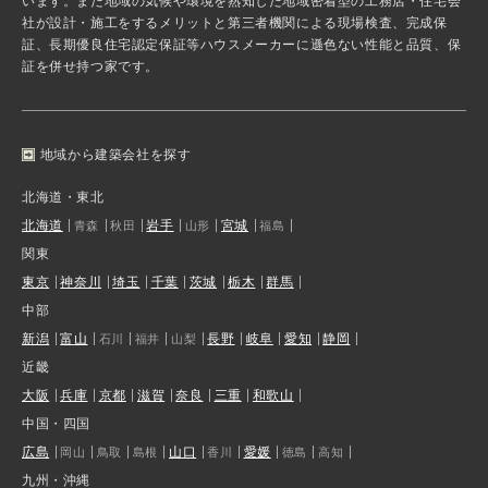
います。また地域の気候や環境を熟知した地域密着型の工務店・住宅会
社が設計・施工をするメリットと第三者機関による現場検査、完成保
証、長期優良住宅認定保証等ハウスメーカーに遜色ない性能と品質、保
証を併せ持つ家です。
地域から建築会社を探す
北海道・東北
北海道
岩手
宮城
青森
秋田
山形
福島
関東
東京
神奈川
埼玉
千葉
茨城
栃木
群馬
中部
新潟
富山
長野
岐阜
愛知
静岡
石川
福井
山梨
近畿
大阪
兵庫
京都
滋賀
奈良
三重
和歌山
中国・四国
広島
山口
愛媛
岡山
鳥取
島根
香川
徳島
高知
九州・沖縄