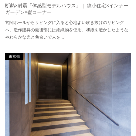
断熱×耐震「体感型モデルハウス」｜ 狭小住宅×インナー
ガーデン×畳コーナー
玄関ホールからリビングに入ると心地よい吹き抜けのリビング
へ。造作建具の最後部には絹織物を使用。和紙を透かしたような
やわらかな光と色合いで人を...
東京都