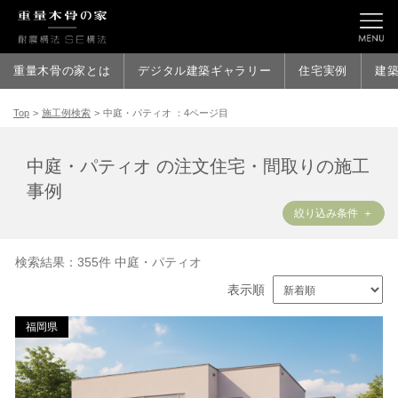
中庭・パティオ ：4ページ目
重量木骨の家とは
デジタル建築ギャラリー
住宅実例
建
Top
>
施工例検索
>
中庭・パティオ ：4ページ目
中庭・パティオ の注文住宅・間取りの施工
事例
絞り込み条件
検索結果：355件 中庭・パティオ
表示順
福岡県