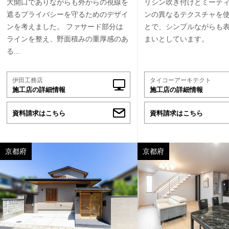
大開口でありながらも外からの視線を
リシン吹き付けとミーテ
遮るプライバシーを守るためのデザイ
ンの異なるテクスチャを
ンを考えました。 ファサード部分は
とで、シンプルながらも
ラインを整え、野面積みの重厚感のあ
まいとしています。
る...
伊田工務店
タイコーアーキテクト
施工店の詳細情報
施工店の詳細情報
資料請求はこちら
資料請求はこちら
京都府
京都府