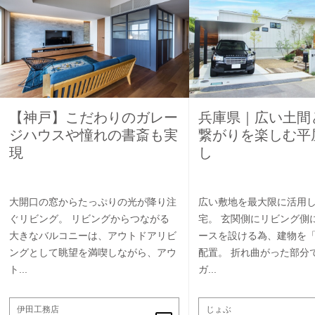
【神戸】こだわりのガレー
兵庫県｜広い土間
ジハウスや憧れの書斎も実
繋がりを楽しむ平
現
し
大開口の窓からたっぷりの光が降り注
広い敷地を最大限に活用
ぐリビング。 リビングからつながる
宅。 玄関側にリビング側
大きなバルコニーは、アウトドアリビ
ースを設ける為、建物を
ングとして眺望を満喫しながら、アウ
配置。 折れ曲がった部分
ト...
ガ...
伊田工務店
じょぶ