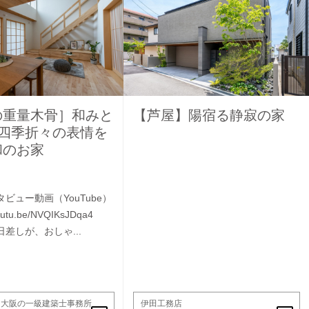
の重量木骨］和みと
【芦屋】陽宿る静寂の家
 四季折々の表情を
和のお家
ビュー動画（YouTube）
/youtu.be/NVQIKsJDqa4
差しが、おしゃ...
家 | 大阪の一級建築士事務所
伊田工務店