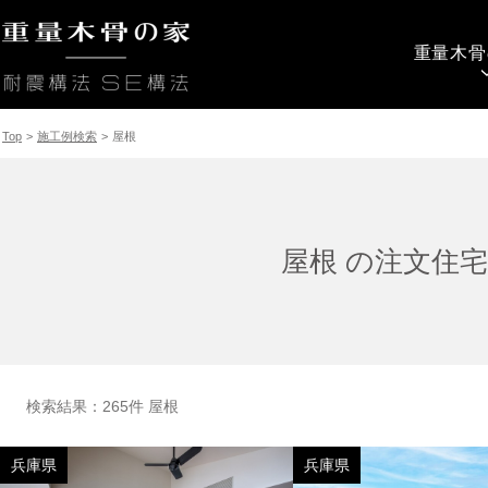
重量木骨
Top
>
施工例検索
>
屋根
屋根 の注文住
検索結果：265件 屋根
兵庫県
兵庫県