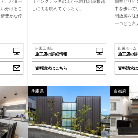
ィア、パター
リビングデッキの上から離れの屋根越
個室とリビ
使い分けるこ
しに街を眺めてくつろぐ。
中を歩いて
表情豊かな佇
開放感を味
一つとも言
伊田工務店
山栄ホーム
施工店の詳細情報
施工店の詳
資料請求はこちら
資料請求は
兵庫県
京都府