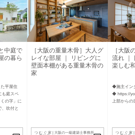
と中庭で
［大阪の重量木骨］大人グ
［大阪
屋の暮ら
レイな部屋 ｜ リビングに
流れ ｜
壁面本棚がある重量木骨の
楽しむ
家
した平屋住
◆施主インタ
にも庭スペ
◆ https:/
「くの字」に
上部からの日
で、吹付と
つ む ぐ 家 | 大阪の一級建築士事務所
つ む ぐ 