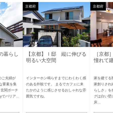
京都府
京都府
の暮らし
【京都】Ｉ邸 縦に伸びる
［京都
明るい大空間
憧れて
のご夫婦が
インターホン鳴らすまでにわくわく感
家を建てる
な要素を集
のある外観です。 まるでカフェに来
家創りされ
。玄関ポーチ
たかのように感じさせるおしゃれな雰
らしさ」を
でバリア...
囲気ですね。
グは白い壁
床...