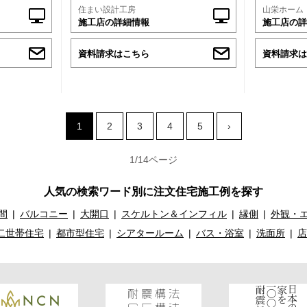
住まい設計工房
山栄ホーム
施工店の詳細情報
施工店の詳
資料請求はこちら
資料請求は
1
2
3
4
5
›
1/14ページ
人気の検索ワード別に注文住宅施工例を探す
間
バルコニー
大開口
スケルトン＆インフィル
縁側
外観・
二世帯住宅
都市型住宅
シアタールーム
バス・浴室
洗面所
店