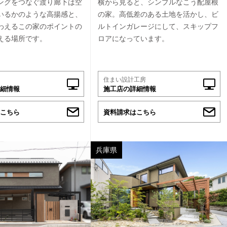
ングをつなぐ渡り廊下は空
横から見ると、シンプルなこう配屋根
いるかのような高揚感と、
の家。高低差のある土地を活かし、ビ
わえるこの家のポイントの
ルトインガレージにして、スキップフ
える場所です。
ロアになっています。
住まい設計工房
細情報
施工店の詳細情報
こちら
資料請求はこちら
兵庫県