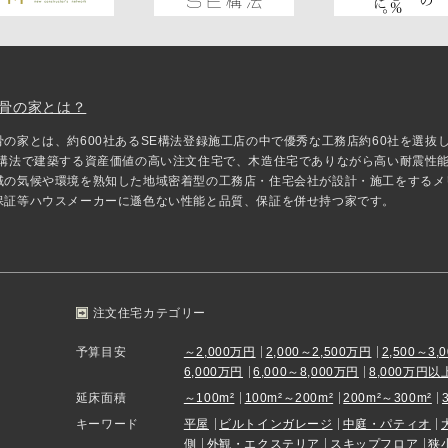
骨の家とは？
骨の家とは、約600社あるSE構法登録施工店の中で優秀な工務店約60社を選
E構法で建築する資産価値の高い注文住宅で、木造住宅でありながら高い耐震性
域の気候や環境を熟知した地域密着型の工務店・住宅会社が設計・施工をするメ
保証等ハウスメーカーに遜色ない性能と品質、保証を併せ持つ家です。
注文住宅カテゴリー
予算目安
～2,000万円
2,000～2,500万円
2,500～3,
6,000万円
6,000～8,000万円
8,000万円以
延床面積
～100m²
100m²～200m²
200m²～300m²
キーワード
平屋
ビルトインガレージ
中庭・パティオ
側
外観・エクステリア
スキップフロア
狭