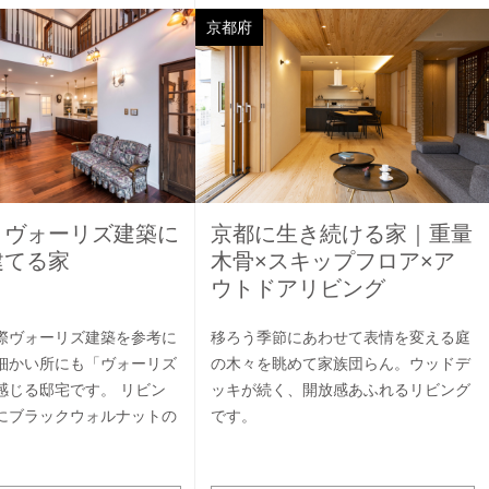
京都府
］ヴォーリズ建築に
京都に生き続ける家｜重量
建てる家
木骨×スキップフロア×ア
ウトドアリビング
際ヴォーリズ建築を参考に
移ろう季節にあわせて表情を変える庭
細かい所にも「ヴォーリズ
の木々を眺めて家族団らん。ウッドデ
感じる邸宅です。 リビン
ッキが続く、開放感あふれるリビング
にブラックウォルナットの
です。