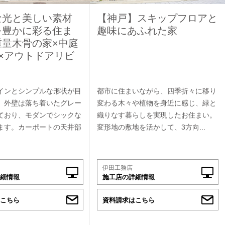
な光と美しい素材
【神戸】スキップフロアと
を豊かに彩る住ま
趣味にあふれた家
重量木骨の家×中庭
×アウトドアリビ
インとシンプルな形状が目
都市に住まいながら、四季折々に移り
。外壁は落ち着いたグレー
変わる木々や植物を身近に感じ、緑と
ており、モダンでシックな
織りなす暮らしを実現したお住まい。
ます。カーポートの天井部
変形地の敷地を活かして、3方向...
伊田工務店
細情報
施工店の詳細情報
こちら
資料請求はこちら