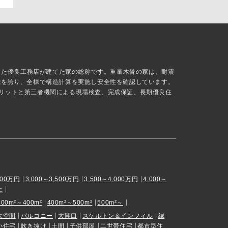
抜した優良工務店が建てた家の総称です。重量木骨の家は、耐震
能を誇り、全棟で構造計算を実施し安全性を確認しています。
リットと第三者機関による現場検査、完成保証、長期優良住
000万円
3,000～3,500万円
3,500～4,000万円
4,000～
上
300m²～400m²
400m²～500m²
500m²～
大空間
バルコニー
大開口
スケルトン＆インフィル
縁
小住宅
吹き抜け
土間
子供部屋
二世帯住宅
都市型住