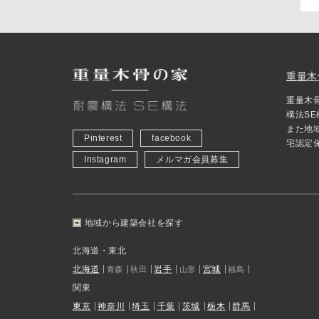
重量木
重量木
構法S
また地
Pinterest
facebook
宅認定
Instagram
メルマガ会員募集
地域から建築会社を探す
北海道・東北
北海道
岩手
宮城
青森
秋田
山形
福島
関東
東京
神奈川
埼玉
千葉
茨城
栃木
群馬