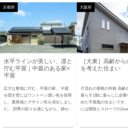
京都府
大阪府
水平ラインが美しい、凛と
［大東］高齢から
佇む平屋｜中庭のある家×
を考えた住まい
平屋
広大な敷地に佇む、平屋の家。 中庭
片流れの屋根の外観 高齢
を隠す壁にはワントーン濃い色を採用
暮らす1階に暮らしに必要
し、重厚感とデザイン性を演出しまし
めた平屋風の住まいです
た。 四季の彩りを感じながら、静か...
には階段とスロープの2way