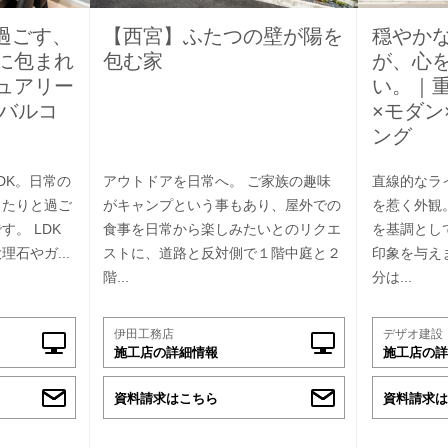
過ごす、
【西宮】ふたつの壁が陽を
穏やか
に包まれ
包む家
が、心
ュアリー
い。｜
ーバルコ
×モダン
ング
DK。日常の
アウトドアを日常へ。 ご家族の趣味
直線的なラ
ったりと過ご
がキャンプという事もあり、屋外での
を惹く外観
。 LDK
食事を日常から楽しみたいとのリクエ
を基調とし
石やガ...
ストに、道路と反対側で１階中庭と２
印象を与え
階...
分は...
伊田工務店
デザオ建設
施工店の詳細情報
施工店の詳
資料請求はこちら
資料請求は