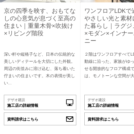
京の四季を映す、おもてな
ワンフロアLDKで
しの心意気が息づく至高の
やさしい光と素材
住まい｜重量木骨×吹抜け
た暮らし｜ラグジ
×リビング階段
×モダン×インナ
ニー
深い軒や縦格子など、日本の伝統的な
２階はワンフロアすべてL
美しいディテールを大切にした外観。
動線に沿った、家族がゆ
周辺の街並みに溶け込む、落ち着いた
せる開放的なフロア構成です
佇まいの住まいです。木の表情が美し
は、モノトーンな空間が大理
い...
デザオ建設
デザオ建設
施工店の詳細情報
施工店の詳細情報
資料請求はこちら
資料請求はこちら