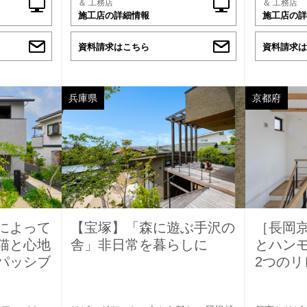
＆ 工務店
＆ 工務店
施工店の詳細情報
施工店の詳
資料請求はこちら
資料請求は
兵庫県
京都府
によって
【宝塚】「森に遊ぶ手沢の
［長岡
猫と心地
舎」非日常を暮らしに
とハン
パッシブ
2つのリ