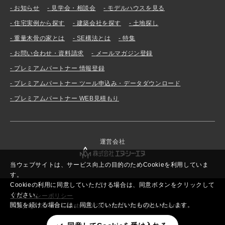
お知らせ
見学会・相談会
モデルハウスを見る
住宅実例から探す
建築会社を探す
土地探し
重量木骨の家とは
SE構法とは
特集
お問い合わせ・資料請求
メールマガジン登録
プレミアムパートナー 情報登録
プレミアムパートナー ツール申込み・データダウンロード
プレミアムパートナー WEB見積もり
運営会社
当ウェブサイトは、サービス向上の目的のためCookieを利用していま
す。
Cookieの利用に同意していただける場合は、同意ボタンをクリックして
ください。
プライバシーポリシー
閲覧を続ける場合には、同意していただいたものといたします。
Copyright© New Constructor’s Network. All rights reserved.