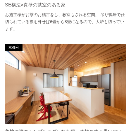
SE構法×真壁の茶室のある家
お施主様がお茶のお稽古をし、教室もされる空間。 吊り鴨居で仕
切られている襖を外せば6畳から8畳になるので、大炉も切ってい
ます。
京都府