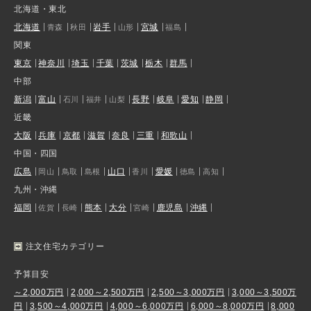
北海道・東北
北海道
岩手
宮城
青森
秋田
山形
福島
関東
東京
神奈川
埼玉
千葉
茨城
栃木
群馬
中部
新潟
富山
長野
岐阜
愛知
静岡
石川
福井
山梨
近畿
大阪
兵庫
京都
滋賀
奈良
三重
和歌山
中国・四国
広島
山口
愛媛
岡山
鳥取
島根
香川
徳島
高知
九州・沖縄
福岡
熊本
大分
鹿児島
沖縄
佐賀
長崎
宮崎
注文住宅カテゴリー
予算目安
～2,000万円
2,000～2,500万円
2,500～3,000万円
3,000～3,500万
円
3,500～4,000万円
4,000～6,000万円
6,000～8,000万円
8,000