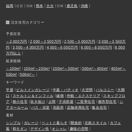
福岡
熊本
大分
鹿児島
沖縄
佐賀
長崎
宮崎
注文住宅カテゴリー
予算目安
～2,000万円
2,000～2,500万円
2,500～3,000万円
3,000～3,500万
円
3,500～4,000万円
4,000～6,000万円
6,000～8,000万円
8,000
万円以上
延床面積
～100m²
100m²～200m²
200m²～300m²
300m²～400m²
400m²～
500m²
500m²～
キーワード
平屋
ビルトインガレージ
中庭・パティオ
大空間
バルコニー
大開
口
スケルトン＆インフィル
縁側
外観・エクステリア
スキップフロ
ア
狭小住宅
吹き抜け
土間
子供部屋
二世帯住宅
都市型住宅
シ
アタールーム
バス・浴室
洗面所
店舗併用住宅
集合住宅
素材
シンプル
ガレージ
ペットと暮らす
開放的
北欧スタイル
カフェ
風
和モダン
デザイン性
オシャレ
趣味の空間