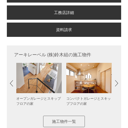
工務店詳細
アーキレーベル (株)鈴木組の施工物件
オープンガレージとスキップ
コンパクトガレージとスキッ
わせられ
コンパ
フロアの家
プフロアの家
らす家
施工物件一覧