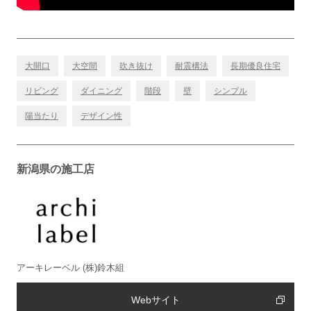
大開口
大空間
吹き抜け
耐震構法
長期優良住宅
リビング
ダイニング
階段
壁
シンプル
陽当たり
デザイン性
新潟県の施工店
アーキレーベル (株)鈴木組
Webサイト