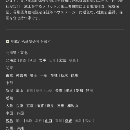
います。また地域の気候や環境を熟知した地域密着型の工務店・住宅会
社が設計・施工をするメリットと第三者機関による現場検査、完成保
証、長期優良住宅認定保証等ハウスメーカーに遜色ない性能と品質、保
証を併せ持つ家です。
地域から建築会社を探す
北海道・東北
北海道
岩手
宮城
青森
秋田
山形
福島
関東
東京
神奈川
埼玉
千葉
茨城
栃木
群馬
中部
新潟
富山
長野
岐阜
愛知
静岡
石川
福井
山梨
近畿
大阪
兵庫
京都
滋賀
奈良
三重
和歌山
中国・四国
広島
山口
愛媛
岡山
鳥取
島根
香川
徳島
高知
九州・沖縄