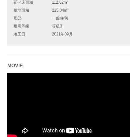
延べ床面積
112.62m²
敷地面積
215.04m²
形態
一般住宅
耐震等級
等級3
竣工日
2021年09月
MOVIE