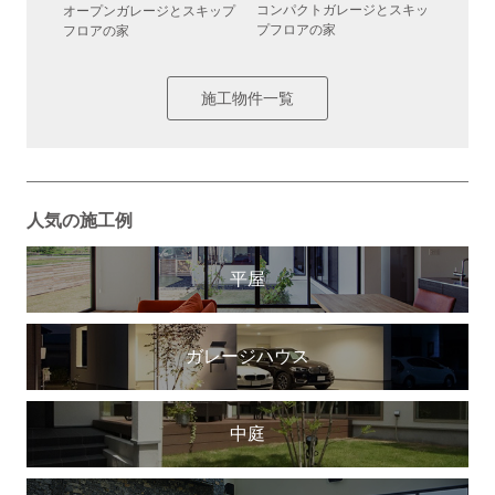
コンパクトガレージとスキッ
コンパ
わせられ
オープンガレージとスキップ
プフロアの家
らす家
フロアの家
施工物件一覧
人気の施工例
平屋
ガレージハウス
中庭