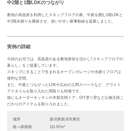
中2階と1階LDKのつながり
敷地の高低差を利用したスキップフロアの家。中庭を囲む1階LDKと
中2階水廻りを隣接させ、使いやすい家事動線を提案しました。
実例の詳細
今回のお宅では、高低差のある敷地形状を活かし｢スキップフロアの
暮らし」をご提案しています。
スキップにすることで生まれるオープンガレージや水廻りフロアは
便利な空間。
また、中庭とつながったLDKや広めの土間スペースなど、アウトド
アスタイルを取り入れた間取りも特徴です。
他にもオーダーキッチンや木製玄関ドア、DIY塗り壁などお施主様こ
だわりのアイテムを取り入れました。
場所
新潟県新潟市東区
延べ床面積
111.87m²