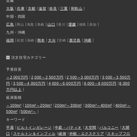
近畿
大阪
兵庫
京都
滋賀
奈良
三重
和歌山
中国・四国
広島
山口
愛媛
岡山
鳥取
島根
香川
徳島
高知
九州・沖縄
福岡
熊本
大分
鹿児島
沖縄
佐賀
長崎
宮崎
注文住宅カテゴリー
予算目安
～2,000万円
2,000～2,500万円
2,500～3,000万円
3,000～3,500万
円
3,500～4,000万円
4,000～6,000万円
6,000～8,000万円
8,000
万円以上
延床面積
～100m²
100m²～200m²
200m²～300m²
300m²～400m²
400m²～
500m²
500m²～
キーワード
平屋
ビルトインガレージ
中庭・パティオ
大空間
バルコニー
大開
口
スケルトン＆インフィル
縁側
外観・エクステリア
スキップフロ