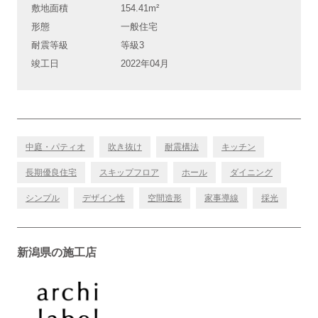
敷地面積
154.41m²
形態
一般住宅
耐震等級
等級3
竣工日
2022年04月
中庭・パティオ
吹き抜け
耐震構法
キッチン
長期優良住宅
スキップフロア
ホール
ダイニング
シンプル
デザイン性
空間造形
家事導線
採光
新潟県の施工店