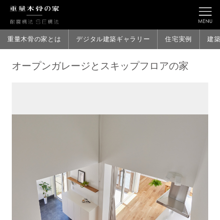
重量木骨の家とは
デジタル建築ギャラリー
住宅実例
建
オープンガレージとスキップフロアの家