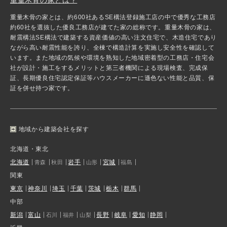
重量木骨の家とは、約600社あるSE構法登録施工店の中で優秀な工務店
約60社を選抜した優良工務店が建てた家の総称です。重量木骨の家は、
耐震構法SE構法で建築する資産価値の高い注文住宅で、木造住宅であり
ながら高い耐震性能を誇り、全棟で構造計算を実施し安全性を確認して
います。また地域の気候や環境を熟知した地域密着型の工務店・住宅会
社が設計・施工をするメリットと第三者機関による現場検査、完成保
証、長期優良住宅認定保証等ハウスメーカーに遜色ない性能と品質、保
証を併せ持つ家です。
地域から建築会社を探す
北海道・東北
北海道
岩手
宮城
青森
秋田
山形
福島
関東
東京
神奈川
埼玉
千葉
茨城
栃木
群馬
中部
新潟
富山
長野
岐阜
愛知
静岡
石川
福井
山梨