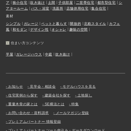
ア
狭小住宅
吹き抜け
土間
子供部屋
二世帯住宅
都市型住宅
シ
アタールーム
バス・浴室
洗面所
店舗併用住宅
集合住宅
素材
シンプル
ガレージ
ペットと暮らす
開放的
北欧スタイル
カフェ
風
和モダン
デザイン性
オシャレ
趣味の空間
住まい方コンテンツ
平屋
ガレージハウス
中庭
吹き抜け
お知らせ
見学会・相談会
モデルハウスを見る
住宅実例から探す
建築会社を探す
土地探し
重量木骨の家とは
SE構法とは
特集
お問い合わせ・資料請求
メールマガジン登録
プレミアムパートナー 情報登録
プレミアムパートナー ツール申込み・データダウンロード