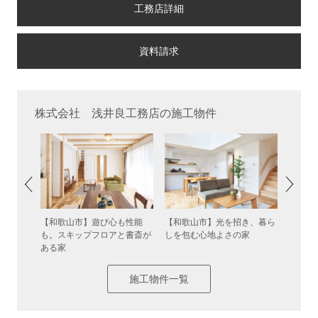
工務店詳細
株式会社 浅井良工務店の施工物件
き抜けが
【和歌山市】遊び心も性能
【和歌山市】光を招き、暮ら
【和歌
も。スキップフロアと書斎が
しを包む心地よさの家
日常が
ある家
施工物件一覧