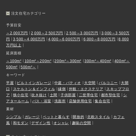
注文住宅カテゴリー
予算目安
～2,000万円
2,000～2,500万円
2,500～3,000万円
3,000～3,500万
円
3,500～4,000万円
4,000～6,000万円
6,000～8,000万円
8,000
万円以上
延床面積
～100m²
100m²～200m²
200m²～300m²
300m²～400m²
400m²～
500m²
500m²～
キーワード
平屋
ビルトインガレージ
中庭・パティオ
大空間
バルコニー
大開
口
スケルトン＆インフィル
縁側
外観・エクステリア
スキップフロ
ア
狭小住宅
吹き抜け
土間
子供部屋
二世帯住宅
都市型住宅
シ
アタールーム
バス・浴室
洗面所
店舗併用住宅
集合住宅
素材
シンプル
ガレージ
ペットと暮らす
開放的
北欧スタイル
カフェ
風
和モダン
デザイン性
オシャレ
趣味の空間