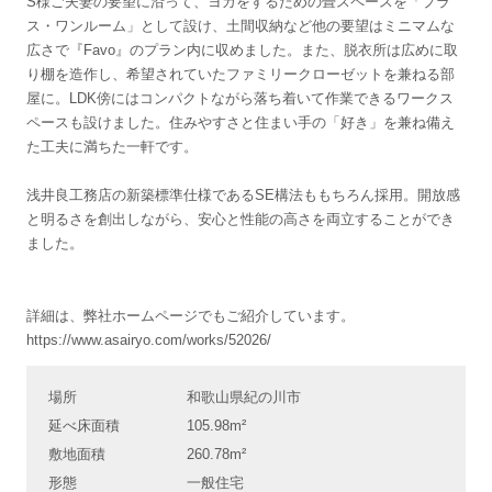
S様ご夫妻の要望に沿って、ヨガをするための畳スペースを「プラ
ス・ワンルーム」として設け、土間収納など他の要望はミニマムな
広さで『Favo』のプラン内に収めました。また、脱衣所は広めに取
り棚を造作し、希望されていたファミリークローゼットを兼ねる部
屋に。LDK傍にはコンパクトながら落ち着いて作業できるワークス
ペースも設けました。住みやすさと住まい手の「好き」を兼ね備え
た工夫に満ちた一軒です。
浅井良工務店の新築標準仕様であるSE構法ももちろん採用。開放感
と明るさを創出しながら、安心と性能の高さを両立することができ
ました。
詳細は、弊社ホームページでもご紹介しています。
https://www.asairyo.com/works/52026/
場所
和歌山県紀の川市
延べ床面積
105.98m²
敷地面積
260.78m²
形態
一般住宅