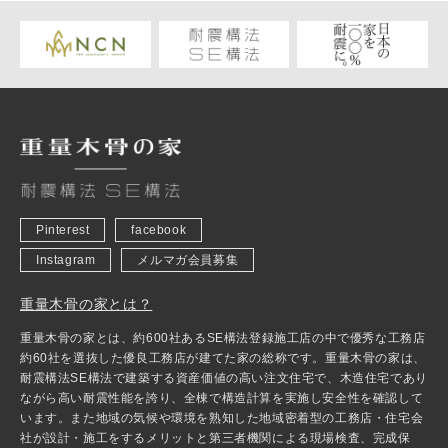
Pinterest
facebook
Instagram
メルマガ会員募集
重量木骨の家とは？
重量木骨の家とは、約600社あるSE構法登録施工店の中で優秀な工務店
約60社を選抜した優良工務店が建てた家の総称です。重量木骨の家は、
耐震構法SE構法で建築する資産価値の高い注文住宅で、木造住宅であり
ながら高い耐震性能を誇り、全棟で構造計算を実施し安全性を確認して
います。また地域の気候や環境を熟知した地域密着型の工務店・住宅会
社が設計・施工をするメリットと第三者機関による現場検査、完成保