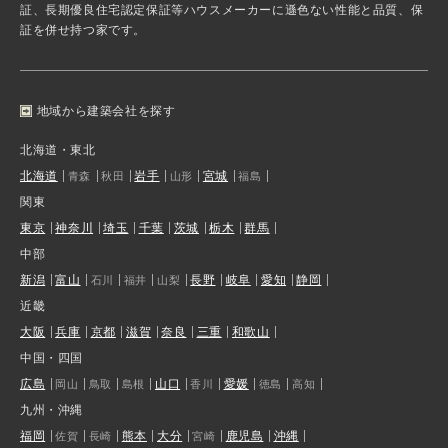
証、長期優良住宅認定保証等ハウスメーカーに遜色ない性能と品質、保
証を併せ持つ家です。
地域から建築会社を探す
北海道・東北
北海道
岩手
宮城
青森
秋田
山形
福島
関東
東京
神奈川
埼玉
千葉
茨城
栃木
群馬
中部
新潟
富山
長野
岐阜
愛知
静岡
石川
福井
山梨
近畿
大阪
兵庫
京都
滋賀
奈良
三重
和歌山
中国・四国
広島
山口
愛媛
岡山
鳥取
島根
香川
徳島
高知
九州・沖縄
福岡
熊本
大分
鹿児島
沖縄
佐賀
長崎
宮崎