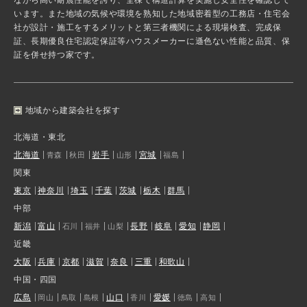
います。また地域の気候や環境を熟知した地域密着型の工務店・住宅会
社が設計・施工をするメリットと第三者機関による現場検査、完成保
証、長期優良住宅認定保証等ハウスメーカーに遜色ない性能と品質、保
証を併せ持つ家です。
地域から建築会社を探す
北海道・東北
北海道
岩手
宮城
青森
秋田
山形
福島
関東
東京
神奈川
埼玉
千葉
茨城
栃木
群馬
中部
新潟
富山
長野
岐阜
愛知
静岡
石川
福井
山梨
近畿
大阪
兵庫
京都
滋賀
奈良
三重
和歌山
中国・四国
広島
山口
愛媛
岡山
鳥取
島根
香川
徳島
高知