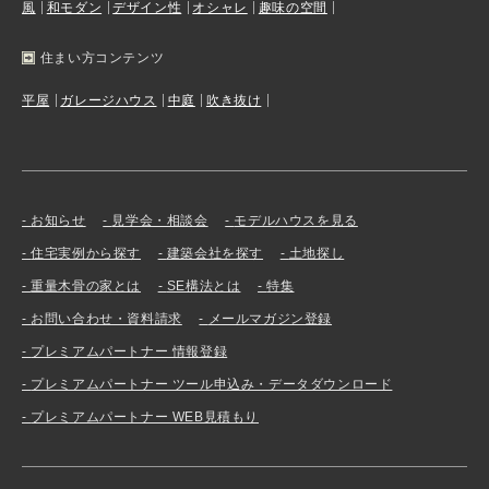
風
和モダン
デザイン性
オシャレ
趣味の空間
住まい方コンテンツ
平屋
ガレージハウス
中庭
吹き抜け
お知らせ
見学会・相談会
モデルハウスを見る
住宅実例から探す
建築会社を探す
土地探し
重量木骨の家とは
SE構法とは
特集
お問い合わせ・資料請求
メールマガジン登録
プレミアムパートナー 情報登録
プレミアムパートナー ツール申込み・データダウンロード
プレミアムパートナー WEB見積もり