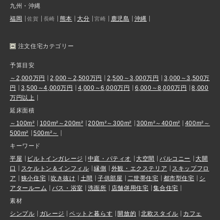
九州・沖縄
福岡
熊本
大分
鹿児島
沖縄
佐賀
長崎
宮崎
注文住宅カテゴリー
予算目安
～2,000万円
2,000～2,500万円
2,500～3,000万円
3,000～3,500万
円
3,500～4,000万円
4,000～6,000万円
6,000～8,000万円
8,000
万円以上
延床面積
～100m²
100m²～200m²
200m²～300m²
300m²～400m²
400m²～
500m²
500m²～
キーワード
平屋
ビルトインガレージ
中庭・パティオ
大空間
バルコニー
大開
口
スケルトン＆インフィル
縁側
外観・エクステリア
スキップフロ
ア
狭小住宅
吹き抜け
土間
子供部屋
二世帯住宅
都市型住宅
シ
アタールーム
バス・浴室
洗面所
店舗併用住宅
集合住宅
素材
シンプル
ガレージ
ペットと暮らす
開放的
北欧スタイル
カフェ