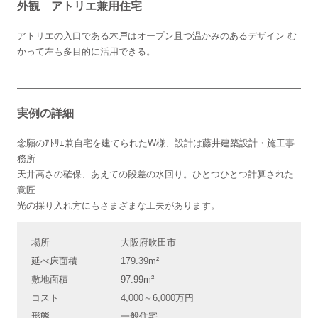
外観 アトリエ兼用住宅
アトリエの入口である木戸はオープン且つ温かみのあるデザイン む
かって左も多目的に活用できる。
実例の詳細
念願のｱﾄﾘｴ兼自宅を建てられたW様、設計は藤井建築設計・施工事
務所
天井高さの確保、あえての段差の水回り。ひとつひとつ計算された
意匠
光の採り入れ方にもさまざまな工夫があります。
場所
大阪府吹田市
延べ床面積
179.39m²
敷地面積
97.99m²
コスト
4,000～6,000万円
形態
一般住宅