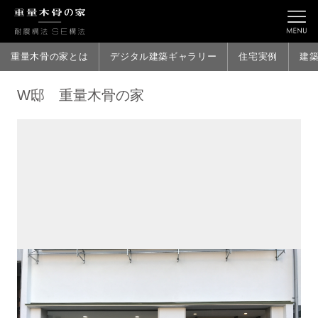
重量木骨の家とは
デジタル建築ギャラリー
住宅実例
建
W邸 重量木骨の家