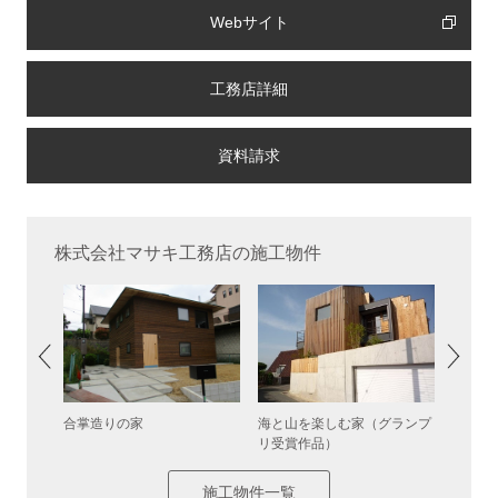
Webサイト
工務店詳細
株式会社マサキ工務店の施工物件
合掌造りの家
海と山を楽しむ家（グランプ
Car 
リ受賞作品）
施工物件一覧