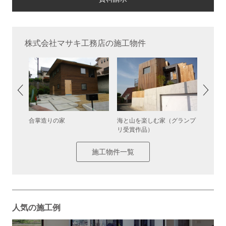
株式会社マサキ工務店の施工物件
合掌造りの家
海と山を楽しむ家（グランプ
Car 
リ受賞作品）
施工物件一覧
人気の施工例