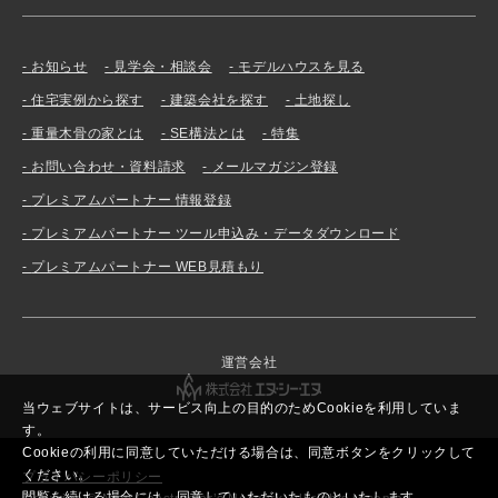
お知らせ
見学会・相談会
モデルハウスを見る
住宅実例から探す
建築会社を探す
土地探し
重量木骨の家とは
SE構法とは
特集
お問い合わせ・資料請求
メールマガジン登録
プレミアムパートナー 情報登録
プレミアムパートナー ツール申込み・データダウンロード
プレミアムパートナー WEB見積もり
運営会社
当ウェブサイトは、サービス向上の目的のためCookieを利用していま
す。
Cookieの利用に同意していただける場合は、同意ボタンをクリックして
ください。
プライバシーポリシー
閲覧を続ける場合には、同意していただいたものといたします。