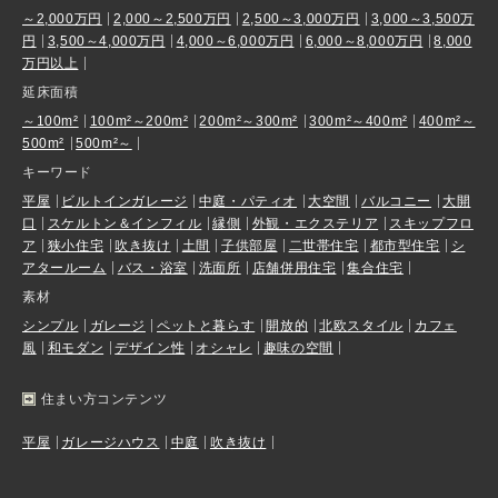
～2,000万円
2,000～2,500万円
2,500～3,000万円
3,000～3,500万
円
3,500～4,000万円
4,000～6,000万円
6,000～8,000万円
8,000
万円以上
延床面積
～100m²
100m²～200m²
200m²～300m²
300m²～400m²
400m²～
500m²
500m²～
キーワード
平屋
ビルトインガレージ
中庭・パティオ
大空間
バルコニー
大開
口
スケルトン＆インフィル
縁側
外観・エクステリア
スキップフロ
ア
狭小住宅
吹き抜け
土間
子供部屋
二世帯住宅
都市型住宅
シ
アタールーム
バス・浴室
洗面所
店舗併用住宅
集合住宅
素材
シンプル
ガレージ
ペットと暮らす
開放的
北欧スタイル
カフェ
風
和モダン
デザイン性
オシャレ
趣味の空間
住まい方コンテンツ
平屋
ガレージハウス
中庭
吹き抜け