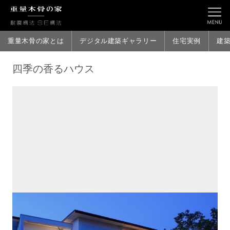
重量木骨の家とは
デジタル建築ギャラリー
住宅実例
建
四季の香るハウス