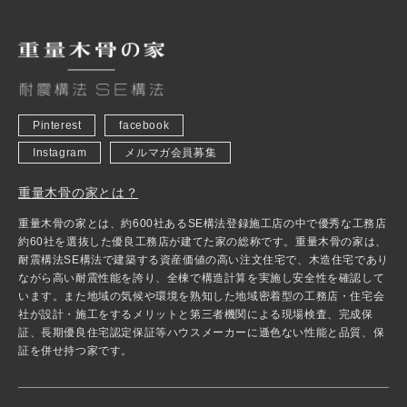
Pinterest
facebook
Instagram
メルマガ会員募集
重量木骨の家とは？
重量木骨の家とは、約600社あるSE構法登録施工店の中で優秀な工務店
約60社を選抜した優良工務店が建てた家の総称です。重量木骨の家は、
耐震構法SE構法で建築する資産価値の高い注文住宅で、木造住宅であり
ながら高い耐震性能を誇り、全棟で構造計算を実施し安全性を確認して
います。また地域の気候や環境を熟知した地域密着型の工務店・住宅会
社が設計・施工をするメリットと第三者機関による現場検査、完成保
証、長期優良住宅認定保証等ハウスメーカーに遜色ない性能と品質、保
証を併せ持つ家です。