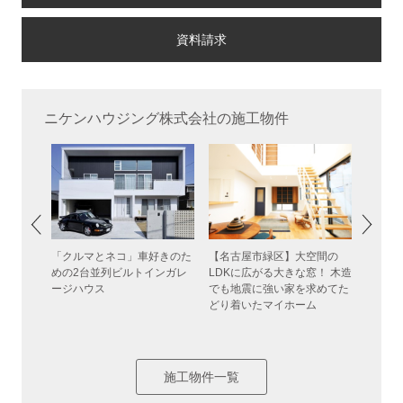
ニケンハウジング株式会社の施工物件
「クルマとネコ」車好きのた
【名古屋市緑区】大空間の
中庭に
み心地」
めの2台並列ビルトインガレ
LDKに広がる大きな窓！ 木造
ある大
なのス
ージハウス
でも地震に強い家を求めてた
夫や大
どり着いたマイホーム
アコン
ン全て
施工物件一覧