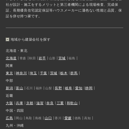
社が設計・施工をするメリットと第三者機関による現場検査、完成保
証、長期優良住宅認定保証等ハウスメーカーに遜色ない性能と品質、保
証を併せ持つ家です。
地域から建築会社を探す
北海道・東北
北海道
岩手
宮城
青森
秋田
山形
福島
関東
東京
神奈川
埼玉
千葉
茨城
栃木
群馬
中部
新潟
富山
長野
岐阜
愛知
静岡
石川
福井
山梨
近畿
大阪
兵庫
京都
滋賀
奈良
三重
和歌山
中国・四国
広島
山口
愛媛
岡山
鳥取
島根
香川
徳島
高知
九州・沖縄