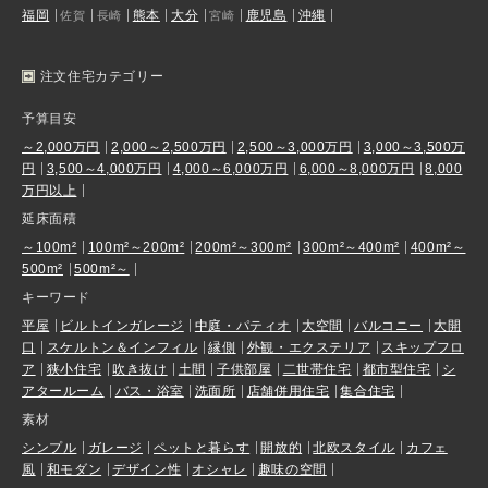
福岡
熊本
大分
鹿児島
沖縄
佐賀
長崎
宮崎
注文住宅カテゴリー
予算目安
～2,000万円
2,000～2,500万円
2,500～3,000万円
3,000～3,500万
円
3,500～4,000万円
4,000～6,000万円
6,000～8,000万円
8,000
万円以上
延床面積
～100m²
100m²～200m²
200m²～300m²
300m²～400m²
400m²～
500m²
500m²～
キーワード
平屋
ビルトインガレージ
中庭・パティオ
大空間
バルコニー
大開
口
スケルトン＆インフィル
縁側
外観・エクステリア
スキップフロ
ア
狭小住宅
吹き抜け
土間
子供部屋
二世帯住宅
都市型住宅
シ
アタールーム
バス・浴室
洗面所
店舗併用住宅
集合住宅
素材
シンプル
ガレージ
ペットと暮らす
開放的
北欧スタイル
カフェ
風
和モダン
デザイン性
オシャレ
趣味の空間