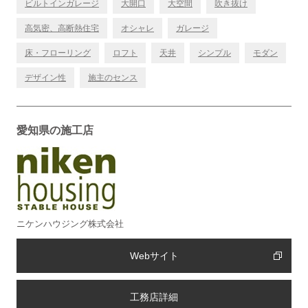
ビルトインガレージ
大開口
大空間
吹き抜け
高気密、高断熱住宅
オシャレ
ガレージ
床・フローリング
ロフト
天井
シンプル
モダン
デザイン性
施主のセンス
愛知県の施工店
ニケンハウジング株式会社
Webサイト
工務店詳細