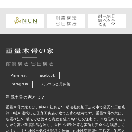
Pinterest
facebook
Instagram
メルマガ会員募集
重量木骨の家とは？
重量木骨の家とは、約600社あるSE構法登録施工店の中で優秀な工務店
約60社を選抜した優良工務店が建てた家の総称です。重量木骨の家は、
耐震構法SE構法で建築する資産価値の高い注文住宅で、木造住宅であり
ながら高い耐震性能を誇り、全棟で構造計算を実施し安全性を確認して
います。また地域の気候や環境を熟知した地域密着型の工務店・住宅会