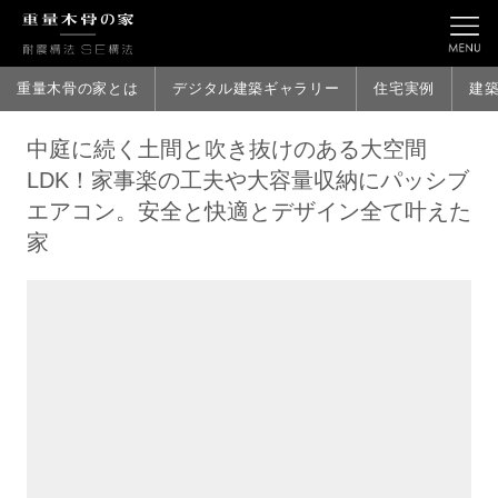
重量木骨の家とは
デジタル建築ギャラリー
住宅実例
建
中庭に続く土間と吹き抜けのある大空間
LDK！家事楽の工夫や大容量収納にパッシブ
エアコン。安全と快適とデザイン全て叶えた
家