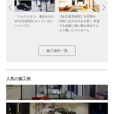
「クルマとネコ」車好きのた
【名古屋市緑区】大空間の
み心地」
中庭に
めの2台並列ビルトインガレ
LDKに広がる大きな窓！ 木造
なのス
ある大
ージハウス
でも地震に強い家を求めてた
夫や大
どり着いたマイホーム
アコン
ン全て
施工物件一覧
人気の施工例
平屋
ガレージハウス