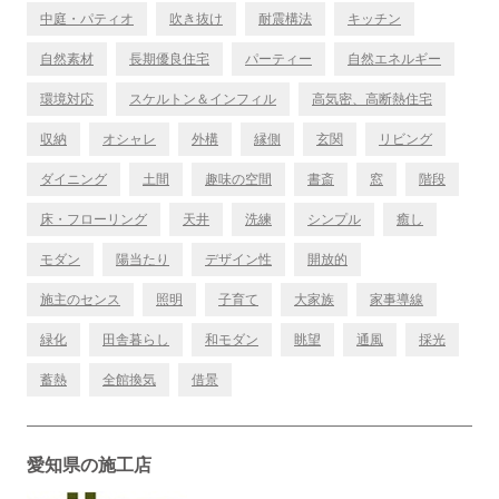
中庭・パティオ
吹き抜け
耐震構法
キッチン
自然素材
長期優良住宅
パーティー
自然エネルギー
環境対応
スケルトン＆インフィル
高気密、高断熱住宅
収納
オシャレ
外構
縁側
玄関
リビング
ダイニング
土間
趣味の空間
書斎
窓
階段
床・フローリング
天井
洗練
シンプル
癒し
モダン
陽当たり
デザイン性
開放的
施主のセンス
照明
子育て
大家族
家事導線
緑化
田舎暮らし
和モダン
眺望
通風
採光
蓄熱
全館換気
借景
愛知県の施工店