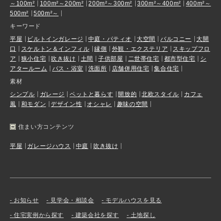
～100m²
100m²～200m²
200m²～300m²
300m²～400m²
400m²～
500m²
500m²～
キーワード
平屋
ビルトインガレージ
中庭・パティオ
大空間
バルコニー
大開
口
スケルトン＆インフィル
縁側
外観・エクステリア
スキップフロ
ア
狭小住宅
吹き抜け
土間
子供部屋
二世帯住宅
都市型住宅
シ
アタールーム
バス・浴室
洗面所
店舗併用住宅
集合住宅
素材
シンプル
ガレージ
ペットと暮らす
開放的
北欧スタイル
カフェ
風
和モダン
デザイン性
オシャレ
趣味の空間
住まい方コンテンツ
平屋
ガレージハウス
中庭
吹き抜け
お知らせ
見学会・相談会
モデルハウスを見る
住宅実例から探す
建築会社を探す
土地探し