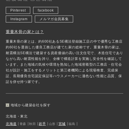
Pinterest
facebook
Instagram
メルマガ会員募集
重量木骨の家とは？
重量木骨の家とは、約600社あるSE構法登録施工店の中で優秀な工務店
約60社を選抜した優良工務店が建てた家の総称です。重量木骨の家は、
耐震構法SE構法で建築する資産価値の高い注文住宅で、木造住宅であり
ながら高い耐震性能を誇り、全棟で構造計算を実施し安全性を確認して
います。また地域の気候や環境を熟知した地域密着型の工務店・住宅会
社が設計・施工をするメリットと第三者機関による現場検査、完成保
証、長期優良住宅認定保証等ハウスメーカーに遜色ない性能と品質、保
証を併せ持つ家です。
地域から建築会社を探す
北海道・東北
北海道
岩手
宮城
青森
秋田
山形
福島