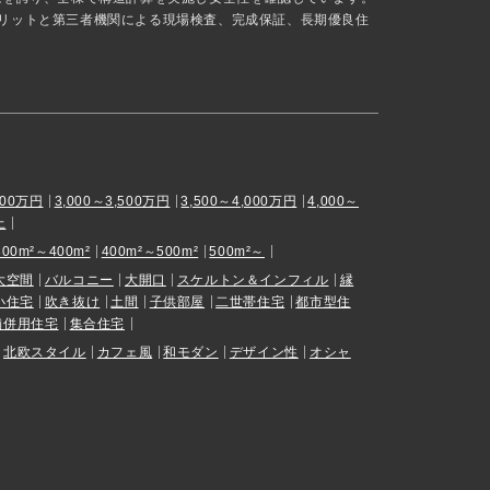
リットと第三者機関による現場検査、完成保証、長期優良住
000万円
3,000～3,500万円
3,500～4,000万円
4,000～
上
300m²～400m²
400m²～500m²
500m²～
大空間
バルコニー
大開口
スケルトン＆インフィル
縁
小住宅
吹き抜け
土間
子供部屋
二世帯住宅
都市型住
舗併用住宅
集合住宅
北欧スタイル
カフェ風
和モダン
デザイン性
オシャ