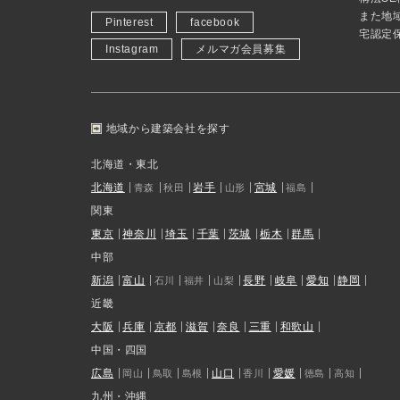
また地
Pinterest
facebook
宅認定
Instagram
メルマガ会員募集
地域から建築会社を探す
北海道・東北
北海道
岩手
宮城
青森
秋田
山形
福島
関東
東京
神奈川
埼玉
千葉
茨城
栃木
群馬
中部
新潟
富山
長野
岐阜
愛知
静岡
石川
福井
山梨
近畿
大阪
兵庫
京都
滋賀
奈良
三重
和歌山
中国・四国
広島
山口
愛媛
岡山
鳥取
島根
香川
徳島
高知
九州・沖縄