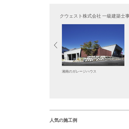
クウェスト株式会社 一級建築士
湘南のガレージハウス
砂-Y邸
人気の施工例