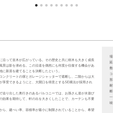
場
に沿って並木が広がっている。その歴史と共に樹木も大きく成長
延
風景は影を潜める。この沿道を偶然にも何度か往復する機会があ
敷
地に新居を建てることを決断したという。
コ
コンクリートの塀とガレージシャッターで遮断し、二階からは大
形
が享受できるようにと、大開口を得意とするSE構法が採用され
耐
断
で迫り出した奥行きのあるバルコニーでは、お孫さん達が水遊び
一
の効果を期待して、軒の出を大きくしたことで、カーテンも不要
竣
から、建ぺい率、容積率が最小に制限されていることから、希望