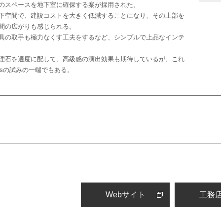
のスペースを地下室に確保する案が採用された。
下空間で、建設コストを大きく低減することになり、その上部を
間の広がりも感じられる。
具の取手も極力なくす工夫をするなど、シンプルで上品なインテ
理石を適度に配して、高級感の演出効果も期待しているが、これ
sの試みの一端でもある。
Webサイト
工務