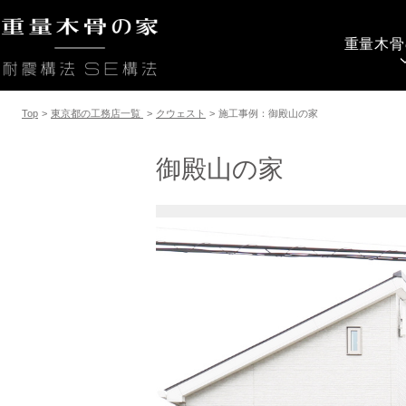
重量木骨
Top
>
東京都の工務店一覧
>
クウェスト
>
施工事例：御殿山の家
御殿山の家