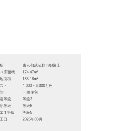
所
東京都武蔵野市御殿山
べ床面積
174.47m²
地面積
183.18m²
スト
4,000～6,000万円
態
一般住宅
震等級
等級3
熱等級
等級5
エネ等級
等級5
工日
2025年03月