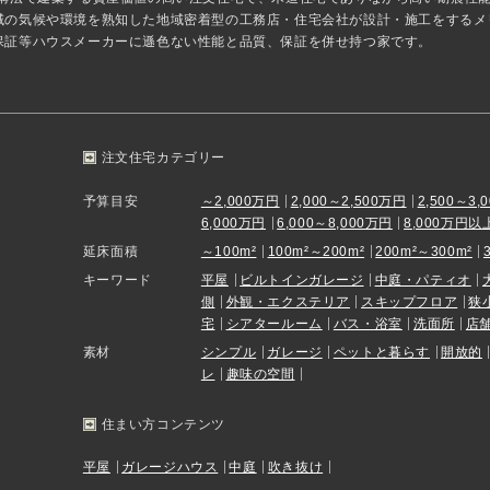
域の気候や環境を熟知した地域密着型の工務店・住宅会社が設計・施工をするメ
保証等ハウスメーカーに遜色ない性能と品質、保証を併せ持つ家です。
注文住宅カテゴリー
予算目安
～2,000万円
2,000～2,500万円
2,500～3,
6,000万円
6,000～8,000万円
8,000万円以
延床面積
～100m²
100m²～200m²
200m²～300m²
キーワード
平屋
ビルトインガレージ
中庭・パティオ
側
外観・エクステリア
スキップフロア
狭
宅
シアタールーム
バス・浴室
洗面所
店
素材
シンプル
ガレージ
ペットと暮らす
開放的
レ
趣味の空間
住まい方コンテンツ
平屋
ガレージハウス
中庭
吹き抜け