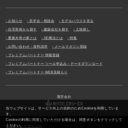
お知らせ
見学会・相談会
モデルハウスを見る
住宅実例から探す
建築会社を探す
土地探し
重量木骨の家とは
SE構法とは
特集
お問い合わせ・資料請求
メールマガジン登録
プレミアムパートナー 情報登録
プレミアムパートナー ツール申込み・データダウンロード
プレミアムパートナー WEB見積もり
運営会社
当ウェブサイトは、サービス向上の目的のためCookieを利用していま
す。
Cookieの利用に同意していただける場合は、同意ボタンをクリックして
ください。
プライバシーポリシー