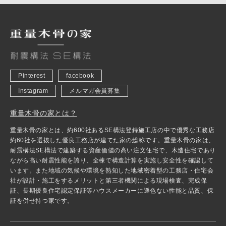
Pinterest
facebook
Instagram
メルマガ会員募集
重量木骨の家とは？
重量木骨の家とは、約600社あるSE構法登録施工店の中で優秀な工務店
約60社を選抜した優良工務店が建てた家の総称です。重量木骨の家は、
耐震構法SE構法で建築する資産価値の高い注文住宅で、木造住宅であり
ながら高い耐震性能を誇り、全棟で構造計算を実施し安全性を確認して
います。また地域の気候や環境を熟知した地域密着型の工務店・住宅会
社が設計・施工をするメリットと第三者機関による現場検査、完成保
証、長期優良住宅認定保証等ハウスメーカーに遜色ない性能と品質、保
証を併せ持つ家です。