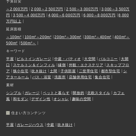
予算目安
～2,000万円
2,000～2,500万円
2,500～3,000万円
3,000～3,500万
円
3,500～4,000万円
4,000～6,000万円
6,000～8,000万円
8,000
万円以上
延床面積
～100m²
100m²～200m²
200m²～300m²
300m²～400m²
400m²～
500m²
500m²～
キーワード
平屋
ビルトインガレージ
中庭・パティオ
大空間
バルコニー
大開
口
スケルトン＆インフィル
縁側
外観・エクステリア
スキップフロ
ア
狭小住宅
吹き抜け
土間
子供部屋
二世帯住宅
都市型住宅
シ
アタールーム
バス・浴室
洗面所
店舗併用住宅
集合住宅
素材
シンプル
ガレージ
ペットと暮らす
開放的
北欧スタイル
カフェ
風
和モダン
デザイン性
オシャレ
趣味の空間
住まい方コンテンツ
平屋
ガレージハウス
中庭
吹き抜け