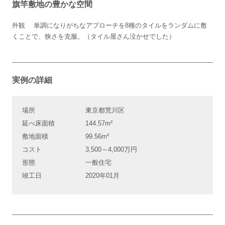
旗竿敷地の豊かな空間
外観 単調になりがちなアプローチを8種のタイルをランダムに敷
くことで、狭さを克服。（タイル屋さん泣かせでした）
実例の詳細
場所
東京都荒川区
延べ床面積
144.57m²
敷地面積
99.56m²
コスト
3,500～4,000万円
形態
一般住宅
竣工日
2020年01月