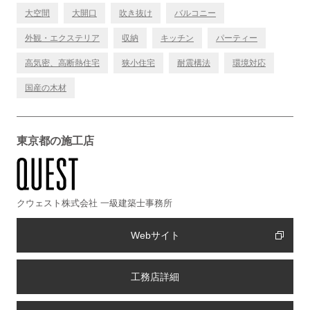
大空間
大開口
吹き抜け
バルコニー
外観・エクステリア
収納
キッチン
パーティー
高気密、高断熱住宅
狭小住宅
耐震構法
環境対応
国産の木材
東京都の施工店
クウェスト株式会社 一級建築士事務所
Webサイト
工務店詳細