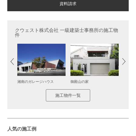
クウェスト株式会社 一級建築士事務所の施工物
件
湘南のガレージハウス
御殿山の家
コスモ
施工物件一覧
人気の施工例