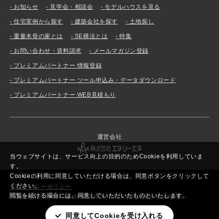
お知らせ
見学会・相談会
モデルハウスを見る
住宅実例から探す
建築会社を探す
土地探し
重量木骨の家とは
SE構法とは
特集
お問い合わせ・資料請求
メールマガジン登録
プレミアムパートナー 情報登録
プレミアムパートナー ツール申込み・データダウンロード
プレミアムパートナー WEB見積もり
運営会社
当ウェブサイトは、サービス向上の目的のためCookieを利用していま
す。
Cookieの利用に同意していただける場合は、同意ボタンをクリックして
ください。
プライバシーポリシー
閲覧を続ける場合には、同意していただいたものといたします。
Copyright© New Constructor’s Network. All rights reserved.
同意してCookieを受け入れる