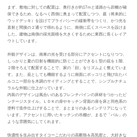
まず、敷地に対しての配置は、奥行きが約17ｍと道路から距離が確
保できるため、なるべく西側に奥まって配置しつつ、庭（将来的に
ウッドデッキ）を設けてプライバシーの緩衝帯をつくり、かつ光を
直射と間接の２通りで得れるように、南側に広くスペースを設けま
した。建物は南側の採光面積を大きくするために東西に長くレイア
ウトしています。
外観デザインは、南東の光を受ける部分にアクセントになりつつ、
しっかりと夏の日射を機能的に防ぐことができるＬ型の庇を１階、
２階そろえて配置することで、家の「顔」をリズムよく整えていま
す。また、庇としても機能するように南面にポッコリと飛び出たバ
ルコニー部分を木調のサイディングとすることで、シンプルナチュ
ラルな外観に仕上がっています。
内装のデザインは風合いのあるフレンチパインの床材をつかったビ
ンテージスタイル。ＬＤＫの扉やキッチン背面の扉を床と同色系の
塗料で造作仕上げすることで、まとまりのあるインテリアになって
います。アクセントに用いたキッチンの吊棚が、まるで「バル」の
ような雰囲気にしてくれます。
快適性を生み出すタイコーこだわりの高断熱＆高気密と、大好きな