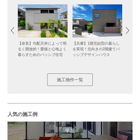
意識しつ
【奈良】勾配天井によって明
【兵庫】1階完結型の暮らし
【大阪
に仕上げ
るく開放的！愛猫と心地よく
を実現！北向きの2階建てパ
素材感
ジハウス
暮らすためのパッシブ住宅
ッシブデザインハウス
デザイ
庭のあ
ザイン
施工物件一覧
人気の施工例
平屋