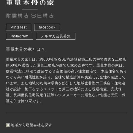
Pinterest
facebook
Instagram
メルマガ会員募集
重量木骨の家とは？
重量木骨の家とは、約600社あるSE構法登録施工店の中で優秀な工務店
約60社を選抜した優良工務店が建てた家の総称です。重量木骨の家は、
耐震構法SE構法で建築する資産価値の高い注文住宅で、木造住宅であり
ながら高い耐震性能を誇り、全棟で構造計算を実施し安全性を確認して
います。また地域の気候や環境を熟知した地域密着型の工務店・住宅会
社が設計・施工をするメリットと第三者機関による現場検査、完成保
証、長期優良住宅認定保証等ハウスメーカーに遜色ない性能と品質、保
証を併せ持つ家です。
地域から建築会社を探す