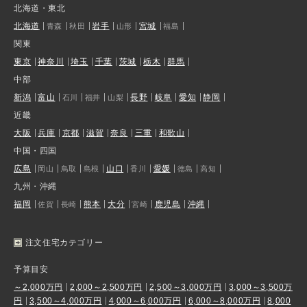
北海道・東北
北海道
岩手
宮城
青森
秋田
山形
福島
関東
東京
神奈川
埼玉
千葉
茨城
栃木
群馬
中部
新潟
富山
長野
岐阜
愛知
静岡
石川
福井
山梨
近畿
大阪
兵庫
京都
滋賀
奈良
三重
和歌山
中国・四国
広島
山口
愛媛
岡山
鳥取
島根
香川
徳島
高知
九州・沖縄
福岡
熊本
大分
鹿児島
沖縄
佐賀
長崎
宮崎
注文住宅カテゴリー
予算目安
～2,000万円
2,000～2,500万円
2,500～3,000万円
3,000～3,500万
円
3,500～4,000万円
4,000～6,000万円
6,000～8,000万円
8,000