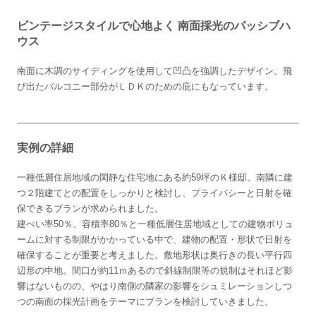
ビンテージスタイルで心地よく 南面採光のパッシブハ
ウス
南面に木調のサイディングを使用して凹凸を強調したデザイン。飛
び出たバルコニー部分がＬＤＫのための庇にもなっています。
実例の詳細
一種低層住居地域の閑静な住宅地にある約59坪のＫ様邸。南隣に建
つ２階建てとの配置をしっかりと検討し、プライバシーと日射を確
保できるプランが求められました。
建ぺい率50％、容積率80％と一種低層住居地域としての建物ボリュ
ームに対する制限がかかっている中で、建物の配置・形状で日射を
確保することが重要と考えました。敷地形状は奥行きの長い平行四
辺形の中地。間口が約11ｍあるので斜線制限等の規制はそれほど影
響はないものの、やはり南側の隣家の影響をシュミレーションしつ
つの南面の採光計画をテーマにプランを検討していきました。