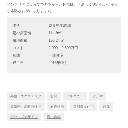
インテリアによってできあがったＫ様邸。「新しく懐かしい」そん
な素敵なお家になりました。
場所
奈良県生駒郡
延べ床面積
111.3m²
敷地面積
195.24m²
コスト
2,000～2,500万円
形態
一般住宅
竣工日
2016年05月
外観・エクステリア
玄関
バルコニー
クルマ
高気密、高断熱住宅
耐震構法
長期優良住宅
通風
パッシブデザイン
広い敷地