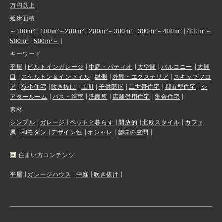
万円以上
延床面積
～100m²
100m²～200m²
200m²～300m²
300m²～400m²
400m²～
500m²
500m²～
キーワード
平屋
ビルトインガレージ
中庭・パティオ
大空間
バルコニー
大開
口
スケルトン＆インフィル
縁側
外観・エクステリア
スキップフロ
ア
狭小住宅
吹き抜け
土間
子供部屋
二世帯住宅
都市型住宅
シ
アタールーム
バス・浴室
洗面所
店舗併用住宅
集合住宅
素材
シンプル
ガレージ
ペットと暮らす
開放的
北欧スタイル
カフェ
風
和モダン
デザイン性
オシャレ
趣味の空間
住まい方コンテンツ
平屋
ガレージハウス
中庭
吹き抜け