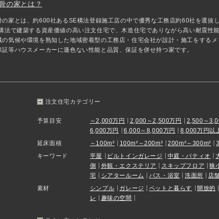
骨の家とは？
骨の家とは、約600社あるSE構法登録施工店の中で優秀な工務店約60社を選
E構法で建築する資産価値の高い注文住宅で、木造住宅でありながら高い耐震性
域の気候や環境を熟知した地域密着型の工務店・住宅会社が設計・施工をするメ
保証等ハウスメーカーに遜色ない性能と品質、保証を併せ持つ家です。
注文住宅カテゴリー
予算目安
～2,000万円
2,000～2,500万円
2,500～3,
6,000万円
6,000～8,000万円
8,000万円以
延床面積
～100m²
100m²～200m²
200m²～300m²
キーワード
平屋
ビルトインガレージ
中庭・パティオ
側
外観・エクステリア
スキップフロア
狭
宅
シアタールーム
バス・浴室
洗面所
店
素材
シンプル
ガレージ
ペットと暮らす
開放的
レ
趣味の空間