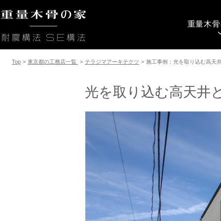
重量木骨
Top
>
東京都の工務店一覧
>
テラジマアーキテクツ
>
施工事例：光を取り込む高天
光を取り込む高天井