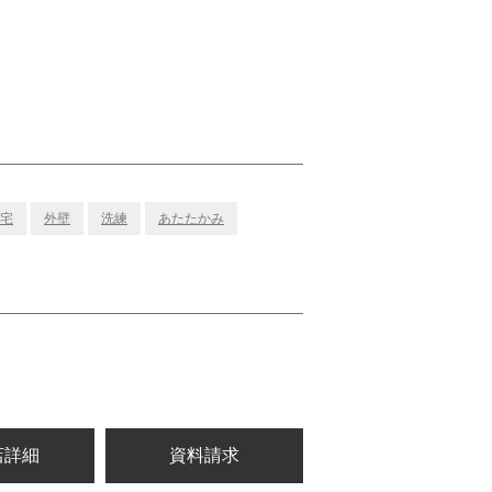
宅
外壁
洗練
あたたかみ
店詳細