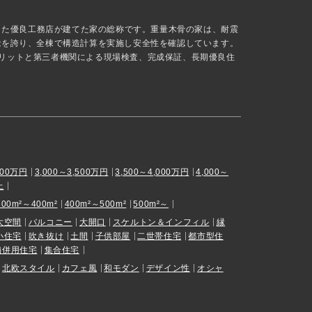
抜した優良工務店が建てた家の総称です。重量木骨の家は、耐震
能を誇り、全棟で構造計算を実施し安全性を確認しています。
リットと第三者機関による現場検査、完成保証、長期優良住
000万円
3,000～3,500万円
3,500～4,000万円
4,000～
上
300m²～400m²
400m²～500m²
500m²～
大空間
バルコニー
大開口
スケルトン＆インフィル
縁
小住宅
吹き抜け
土間
子供部屋
二世帯住宅
都市型住
舗併用住宅
集合住宅
北欧スタイル
カフェ風
和モダン
デザイン性
オシャ