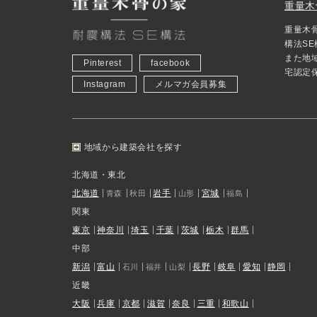
重量木
重量木
構法S
また地
Pinterest
facebook
宅認定
Instagram
メルマガ会員募集
地域から建築会社を探す
北海道・東北
北海道
岩手
宮城
青森
秋田
山形
福島
関東
東京
神奈川
埼玉
千葉
茨城
栃木
群馬
中部
新潟
富山
長野
岐阜
愛知
静岡
石川
福井
山梨
近畿
大阪
兵庫
京都
滋賀
奈良
三重
和歌山