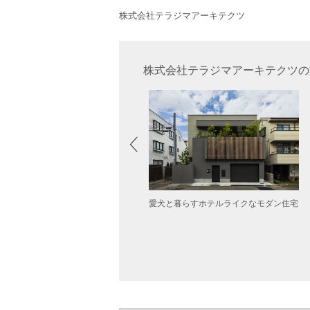
株式会社テラジマアーキテクツ
株式会社テラジマアーキテクツの
しく暮らす回廊の家
愛犬と暮らすホテルライクなモダン住宅