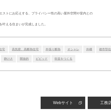
エストにお応えする、プライバシー性の高い屋外空間や室内との
を叶える住まいが完成しました。
住宅
高気密、高断熱住宅
外張り断熱
オシャレ
外構
都市型住
静けさ
開放的
ビビッド
街並をつくる
Webサイト
工務