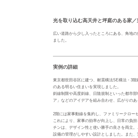
光を取り込む高天井と坪庭のある家／
広い道路から少し入ったところにある、角地の
ました。
実例の詳細
東京都世田谷区に建つ、耐震構法SE構法・3
のある明るい住まいを実現しました。
斜線制限や高度斜線、日陰規制といった都市部
ア」などのアイデアを組み合わせ、広がりのあ
2階には家事動線を集約し、ファミリークロー
これにより、家事の効率が向上し、日常の負担
チンは、デザイン性と使い勝手の良さを両立。
設備の管理がしやすい設計としました。また、