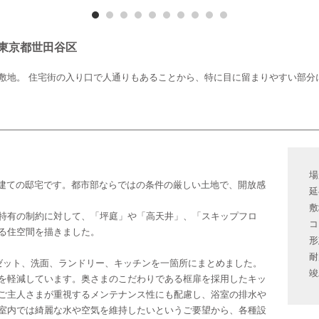
東京都世田谷区
敷地。 住宅街の入り口で人通りもあることから、特に目に留まりやすい部分
場
階建ての邸宅です。都市部ならではの条件の厳しい土地で、開放感
延
敷
特有の制約に対して、「坪庭」や「高天井」、「スキップフロ
コ
る住空間を描きました。
形
耐
ゼット、洗面、ランドリー、キッチンを一箇所にまとめました。
竣
を軽減しています。奥さまのこだわりである框扉を採用したキッ
ご主人さまが重視するメンテナンス性にも配慮し、浴室の排水や
室内では綺麗な水や空気を維持したいというご要望から、各種設