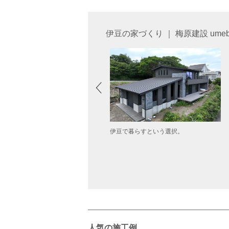
伊豆の家づくり ｜ 梅原建設 ume
元（じもと）の風景につつまれた心な
伊豆で暮らすという選択。
む家
人気の施工例