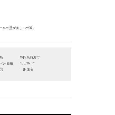
アールの壁が美しい外観。
所
静岡県熱海市
べ床面積
403.36m²
態
一般住宅