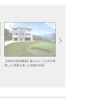
【伊豆の別荘建築】非日常な週末へ
【伊豆の別荘建築】船上のくつろぎを再
う 崖の上に浮かんだヴィラ
現した 絶景を楽しむ熱海の別荘