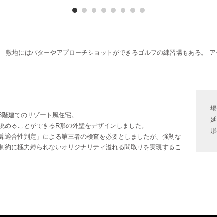
。 敷地にはパターやアプローチショットができるゴルフの練習場もある。 
場
3階建てのリゾート風住宅。
延
眺めることができるR形の外壁をデザインしました。
形
算適合性判定」による第三者の検査を必要としましたが、強靭な
、制約に極力縛られないオリジナリティ溢れる間取りを実現するこ