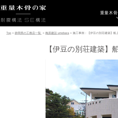
重量木骨
Top
>
静岡県の工務店一覧
>
梅原建設 umebara
>
施工事例：【伊豆の別荘建築】船
【伊豆の別荘建築】