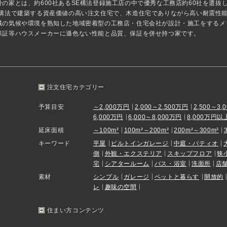
骨の家とは、約600社あるSE構法登録施工店の中で優秀な工務店約60社を選
E構法で建築する資産価値の高い注文住宅で、木造住宅でありながら高い耐震性
域の気候や環境を熟知した地域密着型の工務店・住宅会社が設計・施工をするメ
保証等ハウスメーカーに遜色ない性能と品質、保証を併せ持つ家です。
注文住宅カテゴリー
予算目安
～2,000万円
2,000～2,500万円
2,500～3,
6,000万円
6,000～8,000万円
8,000万円以
延床面積
～100m²
100m²～200m²
200m²～300m²
キーワード
平屋
ビルトインガレージ
中庭・パティオ
側
外観・エクステリア
スキップフロア
狭
宅
シアタールーム
バス・浴室
洗面所
店
素材
シンプル
ガレージ
ペットと暮らす
開放的
レ
趣味の空間
住まい方コンテンツ