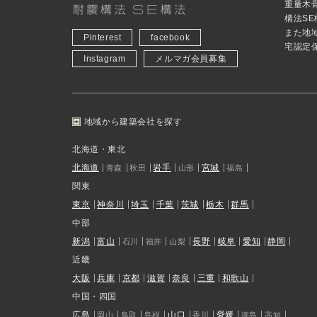
重量木
構法S
また地
Pinterest
facebook
宅認定
Instagram
メルマガ会員募集
地域から建築会社を探す
北海道・東北
北海道
岩手
宮城
青森
秋田
山形
福島
関東
東京
神奈川
埼玉
千葉
茨城
栃木
群馬
中部
新潟
富山
長野
岐阜
愛知
静岡
石川
福井
山梨
近畿
大阪
兵庫
京都
滋賀
奈良
三重
和歌山
中国・四国
広島
山口
愛媛
岡山
鳥取
島根
香川
徳島
高知