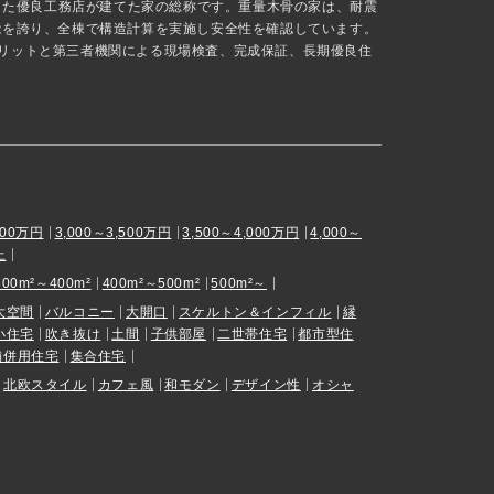
抜した優良工務店が建てた家の総称です。重量木骨の家は、耐震
能を誇り、全棟で構造計算を実施し安全性を確認しています。
リットと第三者機関による現場検査、完成保証、長期優良住
000万円
3,000～3,500万円
3,500～4,000万円
4,000～
上
300m²～400m²
400m²～500m²
500m²～
大空間
バルコニー
大開口
スケルトン＆インフィル
縁
小住宅
吹き抜け
土間
子供部屋
二世帯住宅
都市型住
舗併用住宅
集合住宅
北欧スタイル
カフェ風
和モダン
デザイン性
オシャ