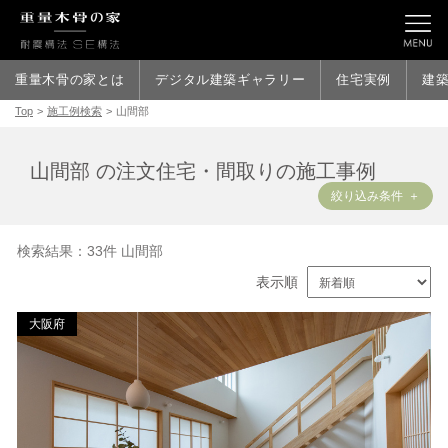
重量木骨の家とは
デジタル建築ギャラリー
住宅実例
建
Top
>
施工例検索
>
山間部
山間部 の注文住宅・間取りの施工事例
絞り込み条件
検索結果：33件 山間部
表示順
大阪府