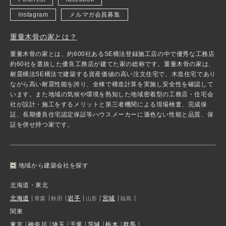
Instagram
メルマガ会員募集
重量木骨の家とは？
重量木骨の家とは、約600社あるSE構法登録施工店の中で優秀な工務店
約60社を選抜した優良工務店が建てた家の総称です。重量木骨の家は、
耐震構法SE構法で建築する資産価値の高い注文住宅で、木造住宅であり
ながら高い耐震性能を誇り、全棟で構造計算を実施し安全性を確認して
います。また地域の気候や環境を熟知した地域密着型の工務店・住宅会
社が設計・施工をするメリットと第三者機関による現場検査、完成保
証、長期優良住宅認定保証等ハウスメーカーに遜色ない性能と品質、保
証を併せ持つ家です。
地域から建築会社を探す
北海道・東北
北海道
岩手
宮城
青森
秋田
山形
福島
関東
東京
神奈川
埼玉
千葉
茨城
栃木
群馬