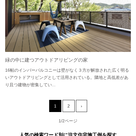
緑の中に建つアウトドアリビングの家
16帖のインバーバルコニーは壁がなく３方が解放された広く明る
いアウトドアリビングとして活用されている。隣地と高低差があ
り且つ建物が密集してい...
1
2
›
1/2ページ
人気の検索ワード別に注文住宅施工例を探す