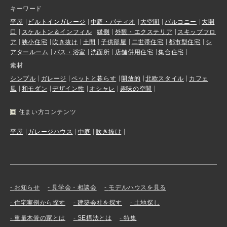
キーワード
平屋
ビルトインガレージ
中庭・パティオ
大空間
バルコニー
大開
口
スケルトン＆インフィル
縁側
外観・エクステリア
スキップフロ
ア
狭小住宅
吹き抜け
土間
子供部屋
二世帯住宅
都市型住宅
シ
アタールーム
バス・浴室
洗面所
店舗併用住宅
集合住宅
素材
シンプル
ガレージ
ペットと暮らす
開放的
北欧スタイル
カフェ
風
和モダン
デザイン性
オシャレ
趣味の空間
住まい方コンテンツ
平屋
ガレージハウス
中庭
吹き抜け
お知らせ
見学会・相談会
モデルハウスを見る
住宅実例から探す
建築会社を探す
土地探し
重量木骨の家とは
SE構法とは
特集