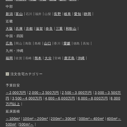
中部
新潟
富山
長野
岐阜
愛知
静岡
石川
福井
山梨
近畿
大阪
兵庫
京都
滋賀
奈良
三重
和歌山
中国・四国
広島
山口
愛媛
岡山
鳥取
島根
香川
徳島
高知
九州・沖縄
福岡
熊本
大分
鹿児島
沖縄
佐賀
長崎
宮崎
注文住宅カテゴリー
予算目安
～2,000万円
2,000～2,500万円
2,500～3,000万円
3,000～3,500万
円
3,500～4,000万円
4,000～6,000万円
6,000～8,000万円
8,000
万円以上
延床面積
～100m²
100m²～200m²
200m²～300m²
300m²～400m²
400m²～
500m²
500m²～