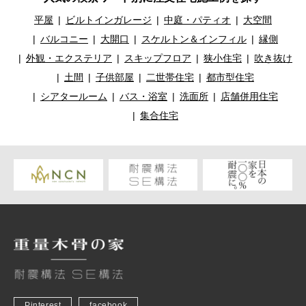
平屋
ビルトインガレージ
中庭・パティオ
大空間
バルコニー
大開口
スケルトン＆インフィル
縁側
外観・エクステリア
スキップフロア
狭小住宅
吹き抜け
土間
子供部屋
二世帯住宅
都市型住宅
シアタールーム
バス・浴室
洗面所
店舗併用住宅
集合住宅
Pinterest
facebook