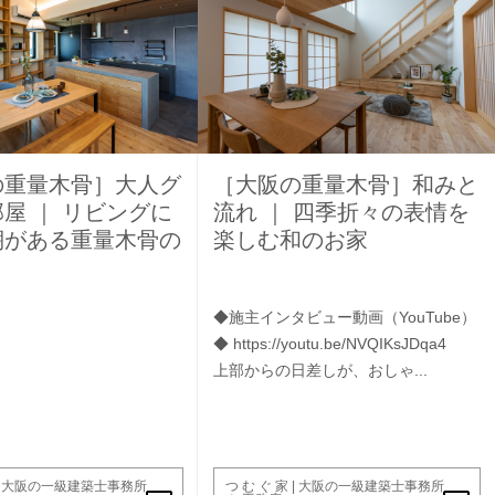
の重量木骨］大人グ
［大阪の重量木骨］和みと
屋 ｜ リビングに
流れ ｜ 四季折々の表情を
棚がある重量木骨の
楽しむ和のお家
◆施主インタビュー動画（YouTube）
◆ https://youtu.be/NVQIKsJDqa4
上部からの日差しが、おしゃ...
家 | 大阪の一級建築士事務所
つ む ぐ 家 | 大阪の一級建築士事務所