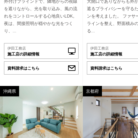
外付けブラインドで、隣地からの視線
大開口でありながらも外
を遮りながら、光を取り込み、風の流
遮るプライバシーを守る
れをコントロールする心地良いLDK。
ンを考えました。 ファサ
夜は、間接照明が穏やかな光をつく
ラインを整え、野面積み
り、...
る...
伊田工務店
伊田工務店
施工店の詳細情報
施工店の詳細情報
資料請求はこちら
資料請求はこちら
沖縄県
京都府