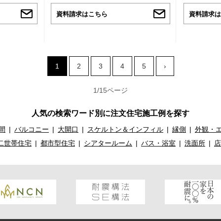
資料請求はこちら
資料請求は
1
2
3
4
5
›
1/15ページ
人気の検索ワード別に注文住宅施工例を探す
間
バルコニー
大開口
スケルトン＆インフィル
縁側
外観・
二世帯住宅
都市型住宅
シアタールーム
バス・浴室
洗面所
店