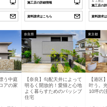
＆ 工務店
施工店の詳細情報
施工店の詳
資料請求はこちら
資料請求は
奈良県
東京都
漂う中庭
【奈良】勾配天井によって
【港区
ロアの家
明るく開放的！愛猫と心地
叶う。
よく暮らすためのパッシブ
10坪の
住宅