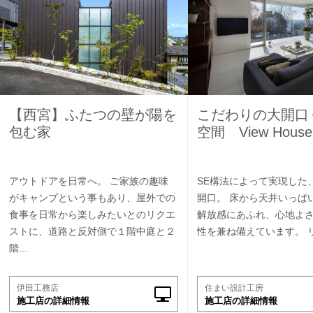
【西宮】ふたつの壁が陽を
こだわりの大開口
包む家
空間 View House
アウトドアを日常へ。 ご家族の趣味
SE構法によって実現した
がキャンプという事もあり、屋外での
開口。 床から天井いっぱ
食事を日常から楽しみたいとのリクエ
解放感にあふれ、心地よ
ストに、道路と反対側で１階中庭と２
性を兼ね備えています。 リ
階...
伊田工務店
住まい設計工房
施工店の詳細情報
施工店の詳細情報