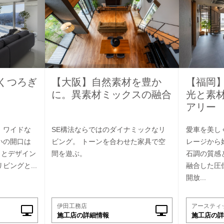
くつろぎ
【大阪】自然素材を豊か
【福岡
に。異素材ミックスの融合
光と素
アリー
、ワイドな
SE構法ならではのダイナミックなリ
愛車を美し
いの開口は
ビング。 トーンを合わせた家具で空
レージから
さとデザイン
間を遊ぶ。
石調の質感
ビングと...
融合した圧
開放...
伊田工務店
アースティ
施工店の詳細情報
施工店の詳