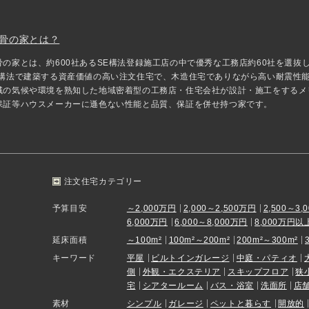
骨の家とは？
骨の家とは、約600社あるSE構法登録施工店の中で優秀な工務店約60社を選
E構法で建築する資産価値の高い注文住宅で、木造住宅でありながら高い耐震性
域の気候や環境を熟知した地域密着型の工務店・住宅会社が設計・施工をするメ
保証等ハウスメーカーに遜色ない性能と品質、保証を併せ持つ家です。
注文住宅カテゴリー
予算目安
～2,000万円
2,000～2,500万円
2,500～3,
6,000万円
6,000～8,000万円
8,000万円以
延床面積
～100m²
100m²～200m²
200m²～300m²
キーワード
平屋
ビルトインガレージ
中庭・パティオ
側
外観・エクステリア
スキップフロア
狭
宅
シアタールーム
バス・浴室
洗面所
店
素材
シンプル
ガレージ
ペットと暮らす
開放的