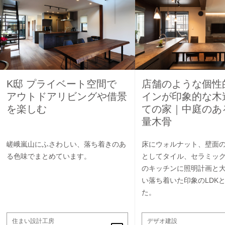
K邸 プライベート空間で
店舗のような個性
アウトドアリビングや借景
インが印象的な木
を楽しむ
ての家｜中庭のあ
量木骨
嵯峨嵐山にふさわしい、落ち着きのあ
床にウォルナット、壁面
る色味でまとめています。
としてタイル、セラミッ
のキッチンに照明計画と
い落ち着いた印象のLDK
た。
住まい設計工房
デザオ建設