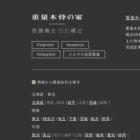
重量木
重量木
構法S
また地
Pinterest
facebook
宅認定
Instagram
メルマガ会員募集
地域から建築会社を探す
北海道・東北
北海道
岩手
宮城
青森
秋田
山形
福島
関東
東京
神奈川
埼玉
千葉
茨城
栃木
群馬
中部
新潟
富山
長野
岐阜
愛知
静岡
石川
福井
山梨