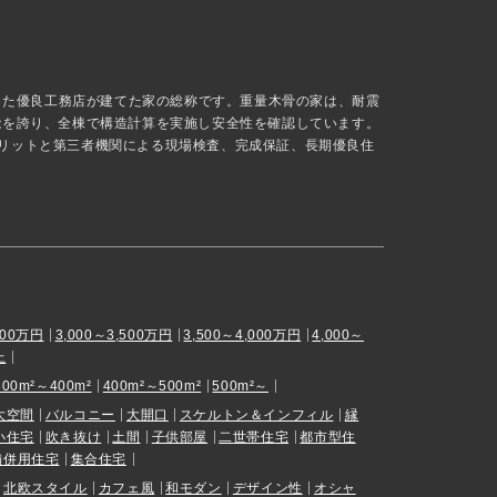
抜した優良工務店が建てた家の総称です。重量木骨の家は、耐震
能を誇り、全棟で構造計算を実施し安全性を確認しています。
リットと第三者機関による現場検査、完成保証、長期優良住
000万円
3,000～3,500万円
3,500～4,000万円
4,000～
上
300m²～400m²
400m²～500m²
500m²～
大空間
バルコニー
大開口
スケルトン＆インフィル
縁
小住宅
吹き抜け
土間
子供部屋
二世帯住宅
都市型住
舗併用住宅
集合住宅
北欧スタイル
カフェ風
和モダン
デザイン性
オシャ