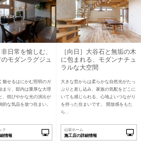
】非日常を愉しむ、
［向日］大谷石と無垢の木
材のモダンラグジュ
に包まれる、モダンナチュ
ラルな大空間
く魅せるはにかむ照明のガ
大きな窓からは柔らかな自然光がたっ
始まり、邸内は重厚な大理
ぷりと差し込み、家族の気配をどこに
と、煌びやかな光の演出が
いても感じられる、心地よいつながり
倒的な気品を放つ住まい。
を持った住まいです。 開放感をもた
ら...
ック
山栄ホーム
細情報
施工店の詳細情報