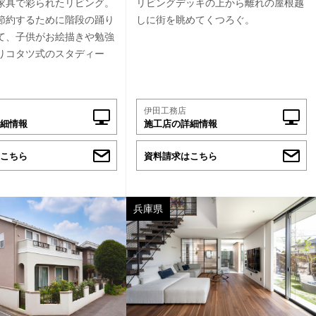
家具で彩られたリビング。
リビングデッキの上から離れの屋根越
節約するために階段の踊り
しに街を眺めてくつろぐ。
て、子供がお絵描きや勉強
りコタツ式のスタディー
伊田工務店
細情報
施工店の詳細情報
こちら
資料請求はこちら
兵庫県