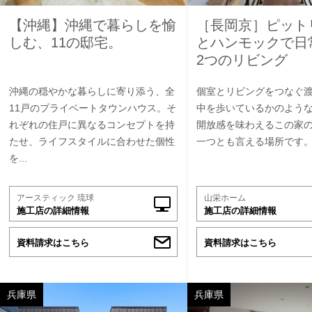
【沖縄】沖縄で暮らしを愉
［長岡京］ピット
しむ、11の邸宅。
とハンモックで日
2つのリビング
沖縄の穏やかな暮らしに寄り添う、全
個室とリビングをつなぐ
11戸のプライベートタウンハウス。そ
中を歩いているかのよう
れぞれの住戸に異なるコンセプトを持
開放感を味わえるこの家
たせ、ライフスタイルに合わせた個性
一つとも言える場所です
を...
アースティック 琉球
山栄ホーム
施工店の詳細情報
施工店の詳細情報
資料請求はこちら
資料請求はこちら
兵庫県
兵庫県