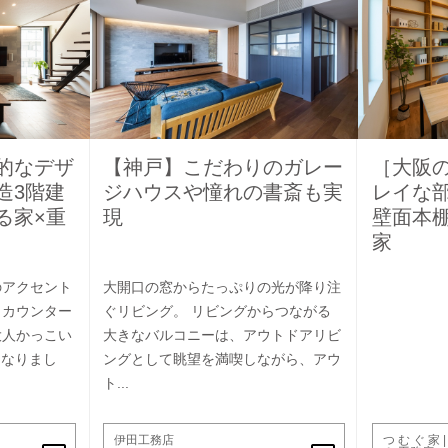
的なデザ
【神戸】こだわりのガレー
［大阪
造3階建
ジハウスや憧れの書斎も実
レイな部
る家×重
現
壁面本
家
のアクセント
大開口の窓からたっぷりの光が降り注
クカウンター
ぐリビング。 リビングからつながる
大人かっこい
大きなバルコニーは、アウトドアリビ
となりまし
ングとして眺望を満喫しながら、アウ
ト...
伊田工務店
つ む ぐ 