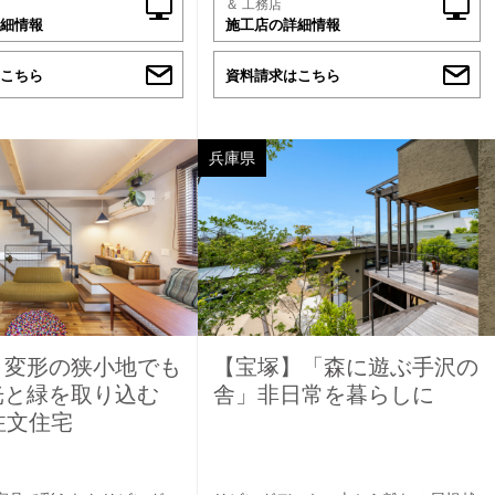
＆ 工務店
細情報
施工店の詳細情報
こちら
資料請求はこちら
兵庫県
】変形の狭小地でも
【宝塚】「森に遊ぶ手沢の
光と緑を取り込む
舎」非日常を暮らしに
注文住宅