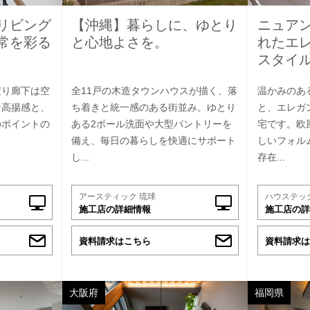
リビング
【沖縄】暮らしに、ゆとり
ニュア
常を彩る
と心地よさを。
れたエ
スタイ
渡り廊下は空
全11戸の木造タウンハウスが描く、落
温かみのあ
な高揚感と、
ち着きと統一感のある街並み。ゆとり
と、エレガ
のポイントの
ある2ボール洗面や大型パントリーを
宅です。欧
。
備え、毎日の暮らしを快適にサポート
しいフォル
し...
存在...
アースティック 琉球
ハウステッ
施工店の詳細情報
施工店の詳
資料請求はこちら
資料請求は
大阪府
福岡県