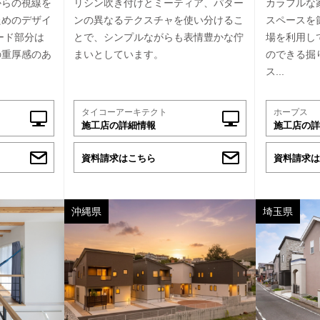
からの視線を
リシン吹き付けとミーティア、パター
カラフルな
ためのデザイ
ンの異なるテクスチャを使い分けるこ
スペースを
ード部分は
とで、シンプルながらも表情豊かな佇
場を利用し
の重厚感のあ
まいとしています。
のできる掘
ス...
タイコーアーキテクト
ホープス
施工店の詳細情報
施工店の詳
資料請求はこちら
資料請求は
沖縄県
埼玉県