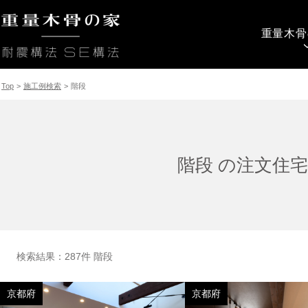
重量木骨
Top
>
施工例検索
>
階段
階段 の注文住
検索結果：287件 階段
京都府
京都府