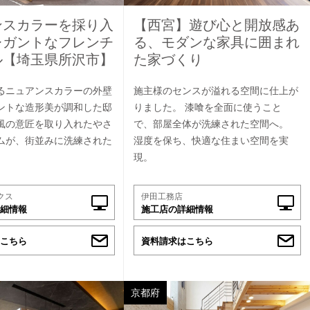
ンスカラーを採り入
【西宮】遊び心と開放感あ
レガントなフレンチ
る、モダンな家具に囲まれ
ル【埼玉県所沢市】
た家づくり
るニュアンスカラーの外壁
施主様のセンスが溢れる空間に仕上が
ントな造形美が調和した邸
りました。 漆喰を全面に使うこと
風の意匠を取り入れたやさ
で、部屋全体が洗練された空間へ。
ムが、街並みに洗練された
湿度を保ち、快適な住まい空間を実
現。
クス
伊田工務店
細情報
施工店の詳細情報
こちら
資料請求はこちら
京都府