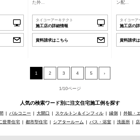
た外...
ン配...
タイコーアーキテクト
タイコーア
施工店の詳細情報
施工店の詳
資料請求はこちら
資料請求は
1
2
3
4
5
›
1/10ページ
人気の検索ワード別に注文住宅施工例を探す
間
バルコニー
大開口
スケルトン＆インフィル
縁側
外観・
二世帯住宅
都市型住宅
シアタールーム
バス・浴室
洗面所
店