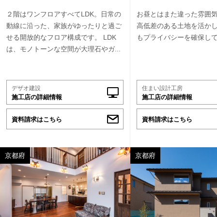
２階はワンフロアすべてLDK。日常の
お昼とはまた違った雰囲
動線に沿った、家族がゆったりと過ご
高低差のある土地を活か
せる開放的なフロア構成です。 LDK
もプライバシーを確保し
は、モノトーンな空間が大理石やガ...
デザオ建設
住まい設計工房
施工店の詳細情報
施工店の詳細情報
資料請求はこちら
資料請求はこちら
京都府
京都府