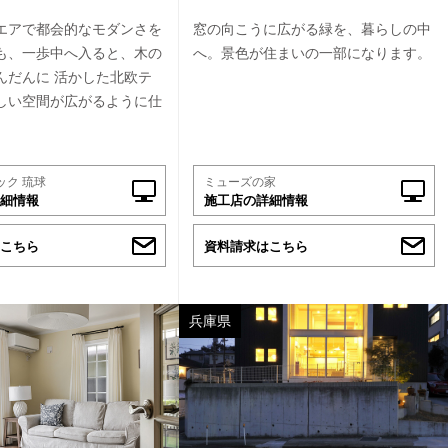
エアで都会的なモダンさを
窓の向こうに広がる緑を、暮らしの中
も、一歩中へ入ると、木の
へ。景色が住まいの一部になります。
んだんに 活かした北欧テ
しい空間が広がるように仕
ック 琉球
ミューズの家
細情報
施工店の詳細情報
こちら
資料請求はこちら
兵庫県