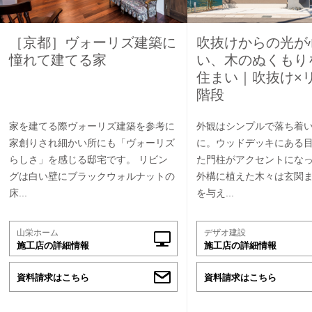
［京都］ヴォーリズ建築に
吹抜けからの光が
憧れて建てる家
い、木のぬくもり
住まい｜吹抜け×
階段
家を建てる際ヴォーリズ建築を参考に
外観はシンプルで落ち着
家創りされ細かい所にも「ヴォーリズ
に。ウッドデッキにある
らしさ」を感じる邸宅です。 リビン
た門柱がアクセントにな
グは白い壁にブラックウォルナットの
外構に植えた木々は玄関
床...
を与え...
山栄ホーム
デザオ建設
施工店の詳細情報
施工店の詳細情報
資料請求はこちら
資料請求はこちら