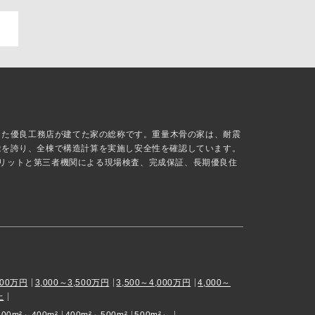
抜した優良工務店が建てた家の総称です。重量木骨の家は、耐震
能を誇り、全棟で構造計算を実施し安全性を確認しています。
リットと第三者機関による現場検査、完成保証、長期優良住
000万円
3,000～3,500万円
3,500～4,000万円
4,000～
上
300m²～400m²
400m²～500m²
500m²～