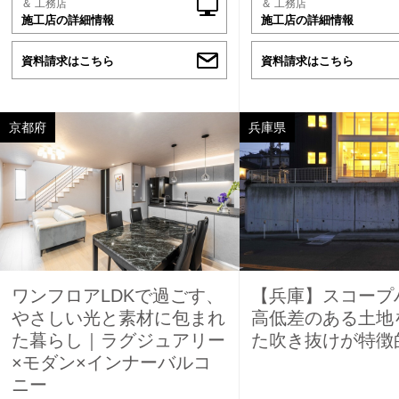
＆ 工務店
＆ 工務店
施工店の詳細情報
施工店の詳細情報
資料請求はこちら
資料請求はこちら
京都府
兵庫県
ワンフロアLDKで過ごす、
【兵庫】スコー
やさしい光と素材に包まれ
高低差のある土地
た暮らし｜ラグジュアリー
た吹き抜けが特徴
×モダン×インナーバルコ
ニー