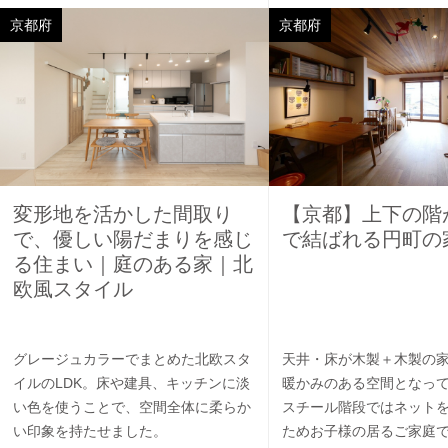
京都府
京都府
変形地を活かした間取り
【京都】上下の階
で、優しい陽だまりを感じ
で結ばれる円町の
る住まい｜庭のある家｜北
欧風スタイル
グレージュカラーでまとめた北欧スタ
天井・床が木製＋木製の
イルのLDK。床や建具、キッチンに淡
暖かみのある空間となっ
い色を使うことで、空間全体に柔らか
スチール階段ではネット
い印象を持たせました。
ためお子様の居るご家庭