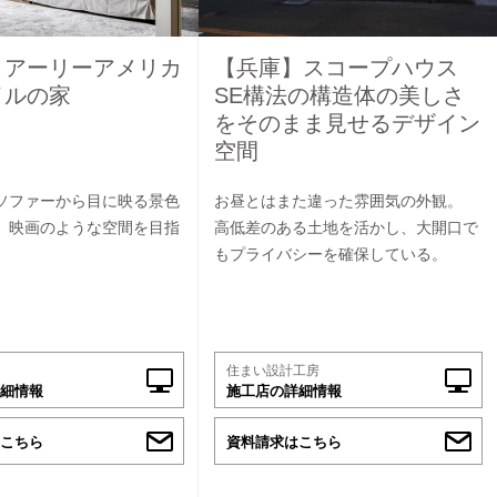
］アーリーアメリカ
【兵庫】スコープハウス
イルの家
SE構法の構造体の美しさ
をそのまま見せるデザイン
空間
ソファーから目に映る景色
お昼とはまた違った雰囲気の外観。
、映画のような空間を目指
高低差のある土地を活かし、大開口で
もプライバシーを確保している。
住まい設計工房
細情報
施工店の詳細情報
こちら
資料請求はこちら