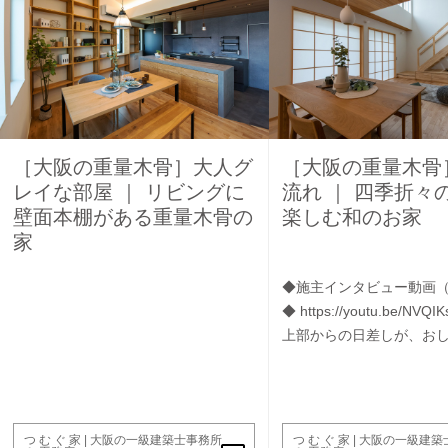
［大阪の重量木骨］大人グ
［大阪の重量木骨
レイな部屋 ｜ リビングに
流れ ｜ 四季折々
壁面本棚がある重量木骨の
楽しむ和のお家
家
◆施主インタビュー動画（Y
◆ https://youtu.be/N
上部からの日差しが、おしゃ
つ む ぐ 家 | 大阪の一級建築士事務所
つ む ぐ 家 | 大阪の一級建