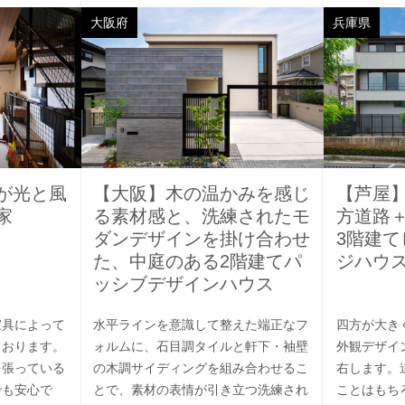
大阪府
兵庫県
が光と風
【大阪】木の温かみを感じ
【芦屋】
家
る素材感と、洗練されたモ
方道路
ダンデザインを掛け合わせ
3階建
た、中庭のある2階建てパ
ジハウ
ッシブデザインハウス
家具によって
水平ラインを意識して整えた端正なフ
四方が大き
ております。
ォルムに、石目調タイルと軒下・袖壁
外観デザイ
を張っている
の木調サイディングを組み合わせるこ
右します。
でも安心で
とで、素材の表情が引き立つ洗練され
ことはもち