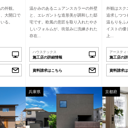
気の外観。
温かみのあるニュアンスカラーの外壁
外観はスク
し、大開口で
と、エレガントな造形美が調和した邸
追求しつつ
ている。
宅です。欧風の意匠を取り入れたやさ
温もりをふ
しいフォルムが、街並みに洗練された
イストの優
存在...
上...
ハウステックス
アースティ
施工店の詳細情報
施工店の詳
資料請求はこちら
資料請求は
兵庫県
京都府