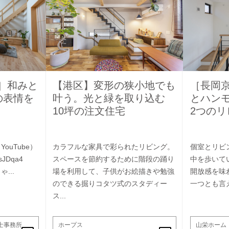
］和みと
【港区】変形の狭小地でも
［長岡
の表情を
叶う。光と緑を取り込む
とハン
10坪の注文住宅
2つのリ
ouTube）
カラフルな家具で彩られたリビング。
個室とリビ
VQIKsJDqa4
スペースを節約するために階段の踊り
中を歩いて
...
場を利用して、子供がお絵描きや勉強
開放感を味
のできる掘りコタツ式のスタディー
一つとも言
ス...
築士事務所
ホープス
山栄ホーム