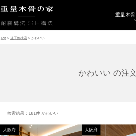
重量木骨
Top
>
施工例検索
>
かわいい
かわいい の注
検索結果：181件 かわいい
大阪府
大阪府