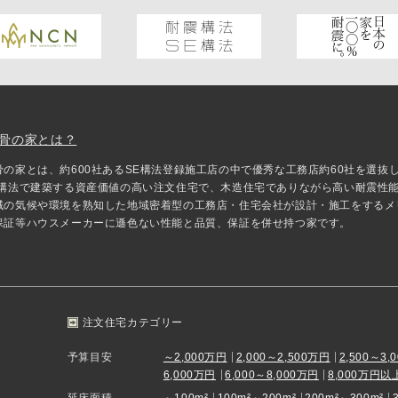
骨の家とは？
骨の家とは、約600社あるSE構法登録施工店の中で優秀な工務店約60社を選
E構法で建築する資産価値の高い注文住宅で、木造住宅でありながら高い耐震性
域の気候や環境を熟知した地域密着型の工務店・住宅会社が設計・施工をするメ
保証等ハウスメーカーに遜色ない性能と品質、保証を併せ持つ家です。
注文住宅カテゴリー
予算目安
～2,000万円
2,000～2,500万円
2,500～3,
6,000万円
6,000～8,000万円
8,000万円以
延床面積
～100m²
100m²～200m²
200m²～300m²