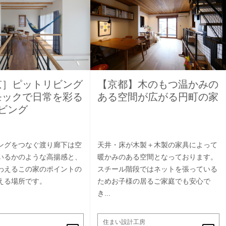
京］ピットリビング
【京都】木のもつ温かみの
モックで日常を彩る
ある空間が広がる円町の家
ビング
ングをつなぐ渡り廊下は空
天井・床が木製＋木製の家具によって
いるかのような高揚感と、
暖かみのある空間となっております。
わえるこの家のポイントの
スチール階段ではネットを張っている
える場所です。
ためお子様の居るご家庭でも安心で
き...
住まい設計工房