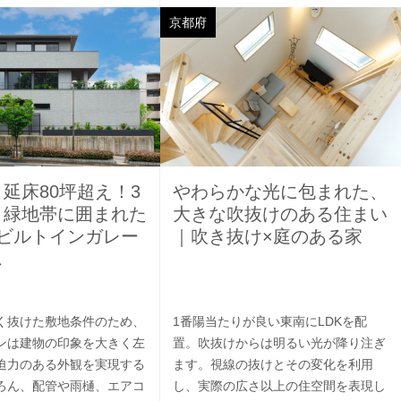
京都府
延床80坪超え！3
やわらかな光に包まれた、
＋緑地帯に囲まれた
大きな吹抜けのある住まい
てビルトインガレー
｜吹き抜け×庭のある家
ス
く抜けた敷地条件のため、
1番陽当たりが良い東南にLDKを配
ンは建物の印象を大きく左
置。吹抜けからは明るい光が降り注ぎ
迫力のある外観を実現する
ます。視線の抜けとその変化を利用
ろん、配管や雨樋、エアコ
し、実際の広さ以上の住空間を表現し