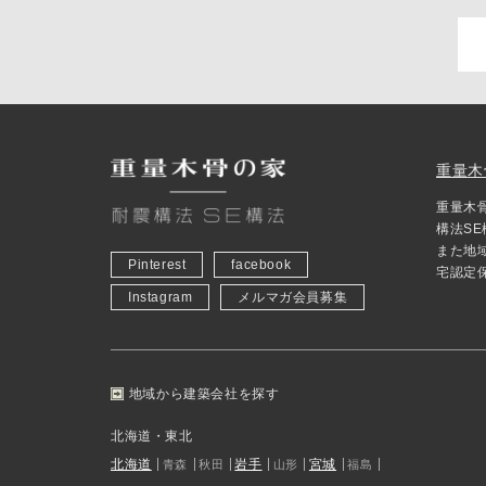
重量木
重量木
構法S
また地
Pinterest
facebook
宅認定
Instagram
メルマガ会員募集
地域から建築会社を探す
北海道・東北
北海道
岩手
宮城
青森
秋田
山形
福島