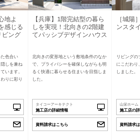
心地よ
【兵庫】1階完結型の暮ら
［城陽
を感じる
しを実現！北向きの2階建
ンスタ
リビング
てパッシブデザインハウス
いた色合い
北向きの変形地という敷地条件のなか
リビングの
目隠しを兼ね
で、プライバシーを確保しながらも明
にこだわり
っています。
るく快適に暮らせる住まいを目指しま
しました。
まわりに彩り
した。
タイコーアーキテクト
山栄ホーム
施工店の詳細情報
施工店の詳
資料請求はこちら
資料請求は