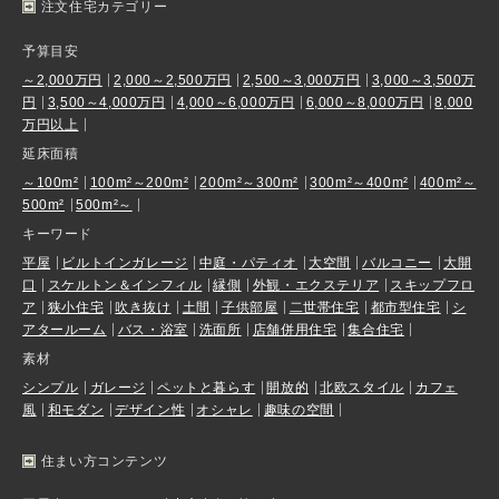
注文住宅カテゴリー
予算目安
～2,000万円
2,000～2,500万円
2,500～3,000万円
3,000～3,500万
円
3,500～4,000万円
4,000～6,000万円
6,000～8,000万円
8,000
万円以上
延床面積
～100m²
100m²～200m²
200m²～300m²
300m²～400m²
400m²～
500m²
500m²～
キーワード
平屋
ビルトインガレージ
中庭・パティオ
大空間
バルコニー
大開
口
スケルトン＆インフィル
縁側
外観・エクステリア
スキップフロ
ア
狭小住宅
吹き抜け
土間
子供部屋
二世帯住宅
都市型住宅
シ
アタールーム
バス・浴室
洗面所
店舗併用住宅
集合住宅
素材
シンプル
ガレージ
ペットと暮らす
開放的
北欧スタイル
カフェ
風
和モダン
デザイン性
オシャレ
趣味の空間
住まい方コンテンツ