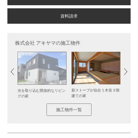
株式会社 アキヤマの施工物件
中規模住
薪ストーブが似合う木造３階
こんな
光を取り込む開放的なリビン
建ての家
か？い
グの家
施工物件一覧