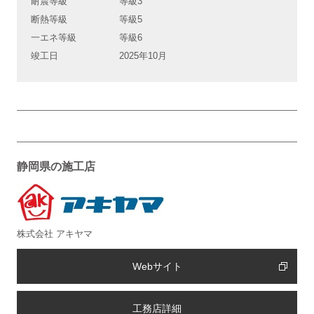
耐震等級
等級3
断熱等級
等級5
一エネ等級
等級6
竣工日
2025年10月
静岡県の施工店
株式会社 アキヤマ
Webサイト
工務店詳細