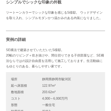
シンプルでシックな印象の外観
ツートーンカラーでシックな印象を感じるS様邸。 ウッドデザイン
を取り入れ、シンプルモダンかつ温かみのある内装になりました。
実例の詳細
SE構法で建築させていただいたS様邸。
20帖のリビング＋吹き抜けや、間仕切りできる子供部屋など、SE構
法ならではの設計自由度を活用して施工しております。生活動線に
もゆとりのある、暮らしやすい家です。
場所
静岡県静岡市駿河区
延べ床面積
122.97m²
敷地面積
203.62m²
コスト
4,000～6,000万円
形態
一般住宅