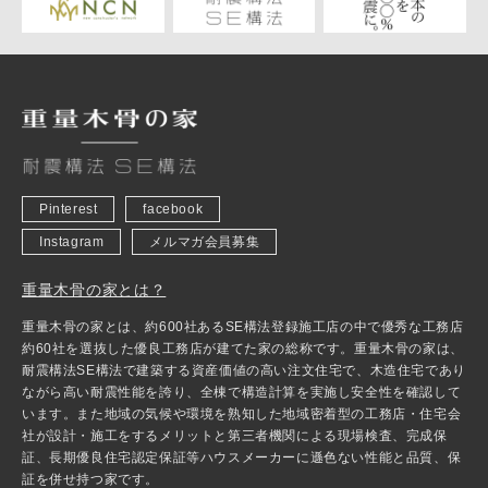
Pinterest
facebook
Instagram
メルマガ会員募集
重量木骨の家とは？
重量木骨の家とは、約600社あるSE構法登録施工店の中で優秀な工務店
約60社を選抜した優良工務店が建てた家の総称です。重量木骨の家は、
耐震構法SE構法で建築する資産価値の高い注文住宅で、木造住宅であり
ながら高い耐震性能を誇り、全棟で構造計算を実施し安全性を確認して
います。また地域の気候や環境を熟知した地域密着型の工務店・住宅会
社が設計・施工をするメリットと第三者機関による現場検査、完成保
証、長期優良住宅認定保証等ハウスメーカーに遜色ない性能と品質、保
証を併せ持つ家です。