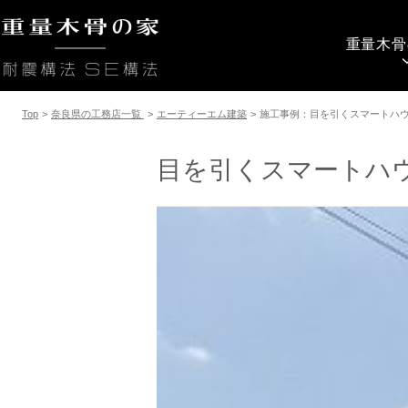
重量木骨
Top
>
奈良県の工務店一覧
>
エーティーエム建築
>
施工事例：目を引くスマートハ
目を引くスマートハ