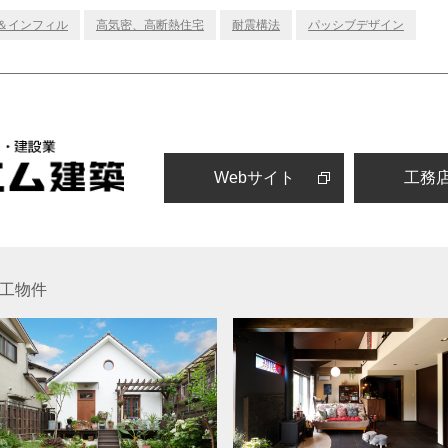
＆インフィル
高気密、高断熱住宅
耐震構法
パッシブデザイン
Webサイト
工務
工物件