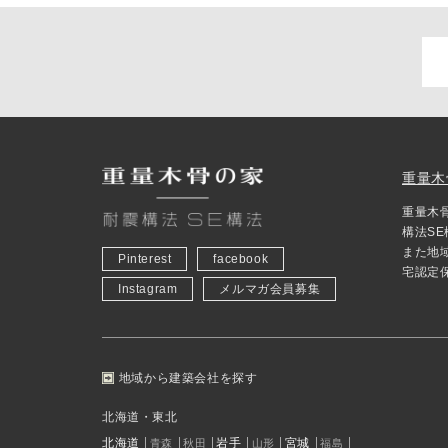
重量木
重量木
構法S
また地
Pinterest
facebook
宅認定
Instagram
メルマガ会員募集
地域から建築会社を探す
北海道・東北
北海道
岩手
宮城
青森
秋田
山形
福島