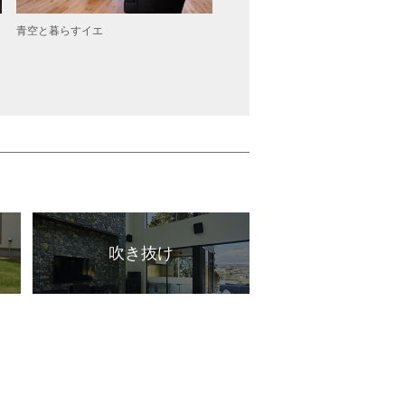
青空と暮らすイエ
YOHAKU 広陵町馬見の家
吹き抜け