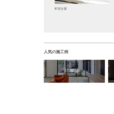
フェのような家
軒深き家
人気の施工例
平屋