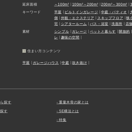
延床面積
～100m²
100m²～200m²
200m²～300m²
キーワード
平屋
ビルトインガレージ
中庭・パティオ
側
外観・エクステリア
スキップフロア
狭
宅
シアタールーム
バス・浴室
洗面所
店
素材
シンプル
ガレージ
ペットと暮らす
開放的
レ
趣味の空間
住まい方コンテンツ
平屋
ガレージハウス
中庭
吹き抜け
から探す
重量木骨の家とは
を探す
SE構法とは
特集