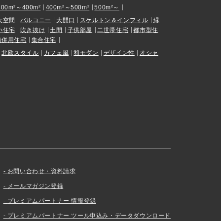
300m²～400m²
400m²～500m²
500m²～
大空間
バルコニー
大開口
スケルトン＆インフィル
縁
小住宅
吹き抜け
土間
子供部屋
二世帯住宅
都市型住
舗併用住宅
集合住宅
北欧スタイル
カフェ風
和モダン
デザイン性
オシャ
お問い合わせ・資料請求
メールマガジン登録
プレミアムパートナー 情報登録
プレミアムパートナー ツール申込み・データダウンロード