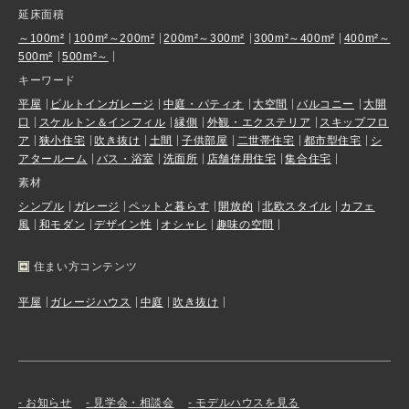
延床面積
～100m²
100m²～200m²
200m²～300m²
300m²～400m²
400m²～
500m²
500m²～
キーワード
平屋
ビルトインガレージ
中庭・パティオ
大空間
バルコニー
大開
口
スケルトン＆インフィル
縁側
外観・エクステリア
スキップフロ
ア
狭小住宅
吹き抜け
土間
子供部屋
二世帯住宅
都市型住宅
シ
アタールーム
バス・浴室
洗面所
店舗併用住宅
集合住宅
素材
シンプル
ガレージ
ペットと暮らす
開放的
北欧スタイル
カフェ
風
和モダン
デザイン性
オシャレ
趣味の空間
住まい方コンテンツ
平屋
ガレージハウス
中庭
吹き抜け
お知らせ
見学会・相談会
モデルハウスを見る