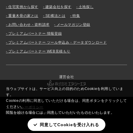
住宅実例から探す
建築会社を探す
土地探し
重量木骨の家とは
SE構法とは
特集
お問い合わせ・資料請求
メールマガジン登録
プレミアムパートナー 情報登録
プレミアムパートナー ツール申込み・データダウンロード
プレミアムパートナー WEB見積もり
運営会社
当ウェブサイトは、サービス向上の目的のためCookieを利用していま
す。
Cookieの利用に同意していただける場合は、同意ボタンをクリックして
ください。
プライバシーポリシー
閲覧を続ける場合には、同意していただいたものといたします。
Copyright© New Constructor’s Network. All rights reserved.
同意してCookieを受け入れる