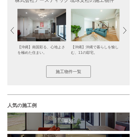
株式会社アースティック 琉球支社の施工物件
プルな片
【沖縄】南国彩る、心地よさ
【沖縄】沖縄で暮らしを愉し
【沖縄
ジハウス
を極めた住まい。
む、11の邸宅。
心地よ
施工物件一覧
人気の施工例
平屋