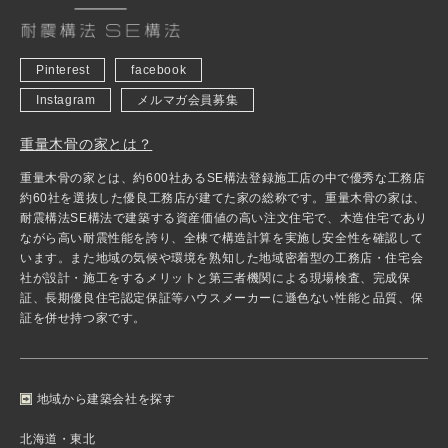
Pinterest
facebook
Instagram
メルマガ会員募集
重量木骨の家とは？
重量木骨の家とは、約600社あるSE構法登録施工店の中で優秀な工務店
約60社を選抜した優良工務店が建てた家の総称です。重量木骨の家は、
耐震構法SE構法で建築する資産価値の高い注文住宅で、木造住宅であり
ながら高い耐震性能を誇り、全棟で構造計算を実施し安全性を確認して
います。また地域の気候や環境を熟知した地域密着型の工務店・住宅会
社が設計・施工をするメリットと第三者機関による現場検査、完成保
証、長期優良住宅認定保証等ハウスメーカーに遜色ない性能と品質、保
証を併せ持つ家です。
地域から建築会社を探す
北海道・東北