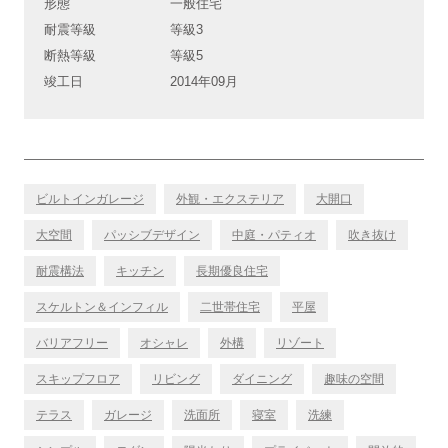
形態
一般住宅
耐震等級
等級3
断熱等級
等級5
竣工日
2014年09月
ビルトインガレージ
外観・エクステリア
大開口
大空間
パッシブデザイン
中庭・パティオ
吹き抜け
耐震構法
キッチン
長期優良住宅
スケルトン＆インフィル
二世帯住宅
平屋
バリアフリー
オシャレ
外構
リゾート
スキップフロア
リビング
ダイニング
趣味の空間
テラス
ガレージ
洗面所
寝室
洗練