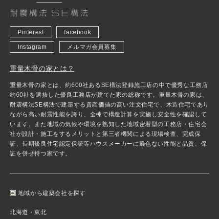
Pinterest
facebook
Instagram
メルマガ会員募集
重量木骨の家とは？
重量木骨の家とは、約600社あるSE構法登録施工店の中で優秀な工務店
約60社を選抜した優良工務店が建てた家の総称です。重量木骨の家は、
耐震構法SE構法で建築する資産価値の高い注文住宅で、木造住宅であり
ながら高い耐震性能を誇り、全棟で構造計算を実施し安全性を確認して
います。また地域の気候や環境を熟知した地域密着型の工務店・住宅会
社が設計・施工をするメリットと第三者機関による現場検査、完成保
証、長期優良住宅認定保証等ハウスメーカーに遜色ない性能と品質、保
証を併せ持つ家です。
地域から建築会社を探す
北海道・東北