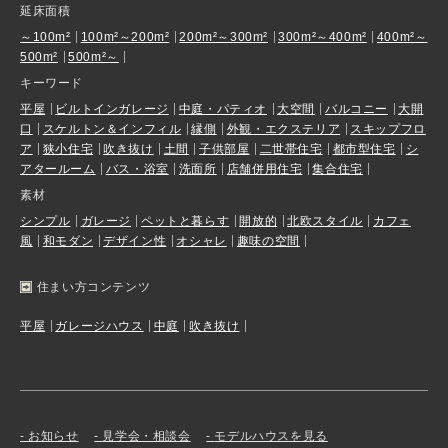
延床面積
～100m²
100m²～200m²
200m²～300m²
300m²～400m²
400m²～
500m²
500m²～
キーワード
平屋
ビルトインガレージ
中庭・パティオ
大空間
バルコニー
大開
口
スケルトン＆インフィル
縁側
外観・エクステリア
スキップフロ
ア
狭小住宅
吹き抜け
土間
子供部屋
二世帯住宅
都市型住宅
シ
アタールーム
バス・浴室
洗面所
店舗併用住宅
集合住宅
素材
シンプル
ガレージ
ペットと暮らす
開放的
北欧スタイル
カフェ
風
和モダン
デザイン性
オシャレ
趣味の空間
住まい方コンテンツ
平屋
ガレージハウス
中庭
吹き抜け
お知らせ
見学会・相談会
モデルハウスを見る