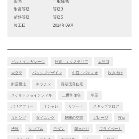
形態
一般住宅
耐震等級
等級3
断熱等級
等級5
竣工日
2014年09月
ビルトインガレージ
外観・エクステリア
大開口
大空間
パッシブデザイン
中庭・パティオ
吹き抜け
耐震構法
キッチン
長期優良住宅
スケルトン＆インフィル
二世帯住宅
平屋
バリアフリー
オシャレ
リゾート
スキップフロア
リビング
ダイニング
趣味の空間
ガレージ
寝室
洗練
シンプル
モダン
陽当たり
プライベート