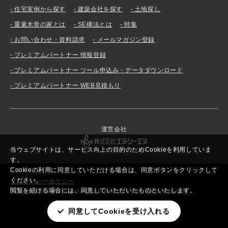
住宅実例から探す
建築会社を探す
土地探し
重量木骨の家とは
SE構法とは
特集
お問い合わせ・資料請求
メールマガジン登録
プレミアムパートナー 情報登録
プレミアムパートナー ツール申込み・データダウンロード
プレミアムパートナー WEB見積もり
運営会社
当ウェブサイトは、サービス向上の目的のためCookieを利用していま
す。
Cookieの利用に同意していただける場合は、同意ボタンをクリックして
ください。
プライバシーポリシー
閲覧を続ける場合には、同意していただいたものといたします。
Copyright© New Constructor’s Network. All rights reserved.
同意してCookieを受け入れる