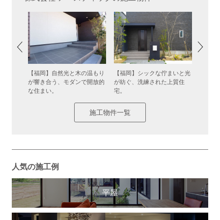
けのある
【福岡】自然光と木の温もり
【福岡】シックな佇まいと光
【福岡
が響き合う、モダンで開放的
が紡ぐ、洗練された上質住
屋とい
な住まい。
宅。
施工物件一覧
人気の施工例
平屋