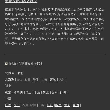
重量木骨の家とは？
重量木骨の家とは、約600社あるSE構法登録施工店の中で優秀な工務店
約60社を選抜した優良工務店が建てた家の総称です。重量木骨の家は、
耐震構法SE構法で建築する資産価値の高い注文住宅で、木造住宅であり
ながら高い耐震性能を誇り、全棟で構造計算を実施し安全性を確認して
います。また地域の気候や環境を熟知した地域密着型の工務店・住宅会
社が設計・施工をするメリットと第三者機関による現場検査、完成保
証、長期優良住宅認定保証等ハウスメーカーに遜色ない性能と品質、保
証を併せ持つ家です。
地域から建築会社を探す
北海道・東北
北海道
岩手
宮城
青森
秋田
山形
福島
関東
東京
神奈川
埼玉
千葉
茨城
栃木
群馬
中部
新潟
富山
長野
岐阜
愛知
静岡
石川
福井
山梨