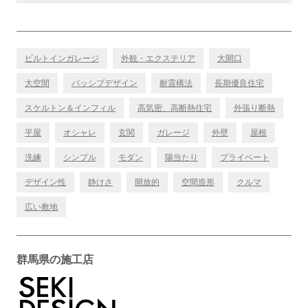
ビルトインガレージ
外観・エクステリア
大開口
大空間
パッシブデザイン
耐震構法
長期優良住宅
スケルトン＆インフィル
高気密、高断熱住宅
外張り断熱
平屋
オシャレ
玄関
ガレージ
外壁
屋根
洗練
シンプル
モダン
陽当たり
プライベート
デザイン性
静けさ
開放的
空間造形
クルマ
広い敷地
群馬県の施工店