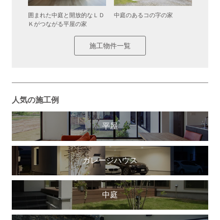
した中庭
囲まれた中庭と開放的なＬＤ
中庭のあるコの字の家
グレー
Ｋがつながる平屋の家
るスキ
施工物件一覧
人気の施工例
平屋
ガレージハウス
中庭