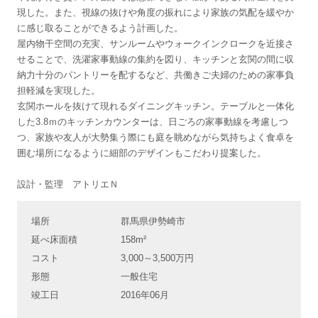
現した。また、視線の抜けや角度の振れにより家族の気配を緩やか
に感じ取ることができるよう計画した。
屋内物干空間の充実、サンルームやウォークインクロークを近接さ
せることで、洗濯家事動線の集約を図り、キッチンと玄関の間に収
納力十分のパントリーを配するなど、共働きご夫婦のための家事負
担軽減を実現した。
玄関ホールを抜けて現れるダイニングキッチン。テーブルと一体化
した3.8ｍのキッチンカウンターは、日ごろの家事動線を考慮しつ
つ、家族や友人が大勢集う際にも庭を眺めながら気持ちよく食卓を
囲む場所になるように細部のデザインもこだわり提案した。
設計・監理 アトリエＮ
場所
群馬県伊勢崎市
延べ床面積
158m²
コスト
3,000～3,500万円
形態
一般住宅
竣工日
2016年06月