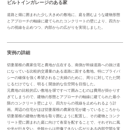
ビルトインガレージのある家
道路と畑に囲まれた少し大きめの敷地に、庭を囲むような建物形態
とアプローチの軸線に建てられたコンクリートの壁により、四方か
らの視線を止めつつ、内部からの広がりを実現しました。
実例の詳細
切妻屋根の農家住宅と農地が点在する、南側が幹線道路への抜け道
になっている比較的交通量のある道路に面する敷地。特にプライバ
シーの確保を強く希望されるご夫婦のために、周りに対してただ閉
じるだけでなく、明るく開放的な住空間を目指した。
元農地の比較的広い敷地を塀ですべて囲みこむのは費用が掛かりす
ぎてしまうので、建物の形態とアプローチの軸線に建てられた最小
限のコンクリート壁により、四方からの視線を止められるよう計
画。周辺の住宅がほぼ切妻屋根の農家住宅が建っているところから
切妻屋根の建物が敷地を取り囲むように配置し、その建物とコンク
リート壁に囲まれた庭に向けて各室を配することで、それぞれに風
や光が行き交い、外観からは想像できない広がりある内部空間を実