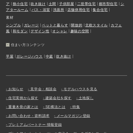
ア
狭小住宅
吹き抜け
土間
子供部屋
二世帯住宅
都市型住宅
シ
アタールーム
バス・浴室
洗面所
店舗併用住宅
集合住宅
素材
シンプル
ガレージ
ペットと暮らす
開放的
北欧スタイル
カフェ
風
和モダン
デザイン性
オシャレ
趣味の空間
住まい方コンテンツ
平屋
ガレージハウス
中庭
吹き抜け
お知らせ
見学会・相談会
モデルハウスを見る
住宅実例から探す
建築会社を探す
土地探し
重量木骨の家とは
SE構法とは
特集
お問い合わせ・資料請求
メールマガジン登録
プレミアムパートナー 情報登録