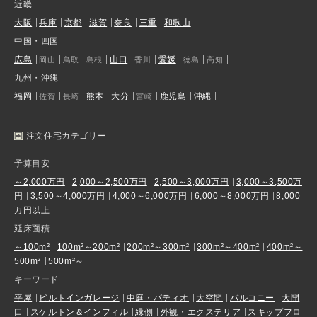
近畿
大阪
兵庫
京都
滋賀
奈良
三重
和歌山
中国・四国
広島
山口
愛媛
岡山
鳥取
島根
香川
徳島
高知
九州・沖縄
福岡
熊本
大分
鹿児島
沖縄
佐賀
長崎
宮崎
注文住宅カテゴリー
予算目安
～2,000万円
2,000～2,500万円
2,500～3,000万円
3,000～3,500万
円
3,500～4,000万円
4,000～6,000万円
6,000～8,000万円
8,000
万円以上
延床面積
～100m²
100m²～200m²
200m²～300m²
300m²～400m²
400m²～
500m²
500m²～
キーワード
平屋
ビルトインガレージ
中庭・パティオ
大空間
バルコニー
大開
口
スケルトン＆インフィル
縁側
外観・エクステリア
スキップフロ