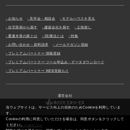
お知らせ
見学会・相談会
モデルハウスを見る
住宅実例から探す
建築会社を探す
土地探し
重量木骨の家とは
SE構法とは
特集
お問い合わせ・資料請求
メールマガジン登録
プレミアムパートナー 情報登録
プレミアムパートナー ツール申込み・データダウンロード
プレミアムパートナー WEB見積もり
運営会社
当ウェブサイトは、サービス向上の目的のためCookieを利用していま
す。
Cookieの利用に同意していただける場合は、同意ボタンをクリックして
ください。
プライバシーポリシー