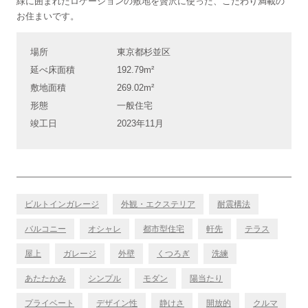
緑に囲まれたロケーションの敷地を贅沢に使った、こだわり満載の
お住まいです。
場所
東京都杉並区
延べ床面積
192.79m²
敷地面積
269.02m²
形態
一般住宅
竣工日
2023年11月
ビルトインガレージ
外観・エクステリア
耐震構法
バルコニー
オシャレ
都市型住宅
軒先
テラス
屋上
ガレージ
外壁
くつろぎ
洗練
あたたかみ
シンプル
モダン
陽当たり
プライベート
デザイン性
静けさ
開放的
クルマ