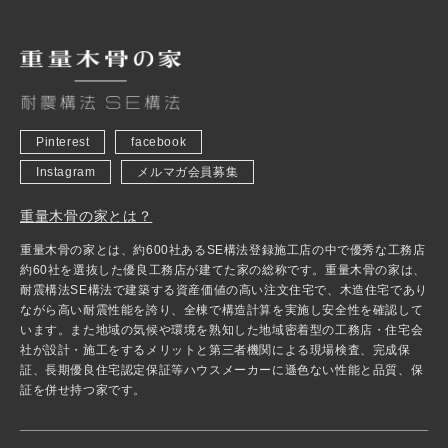
Pinterest
facebook
Instagram
メルマガ会員募集
重量木骨の家とは？
重量木骨の家とは、約600社あるSE構法登録施工店の中で優秀な工務店
約60社を選抜した優良工務店が建てた家の総称です。重量木骨の家は、
耐震構法SE構法で建築する資産価値の高い注文住宅で、木造住宅であり
ながら高い耐震性能を誇り、全棟で構造計算を実施し安全性を確認して
います。また地域の気候や環境を熟知した地域密着型の工務店・住宅会
社が設計・施工をするメリットと第三者機関による現場検査、完成保
証、長期優良住宅認定保証等ハウスメーカーに遜色ない性能と品質、保
証を併せ持つ家です。