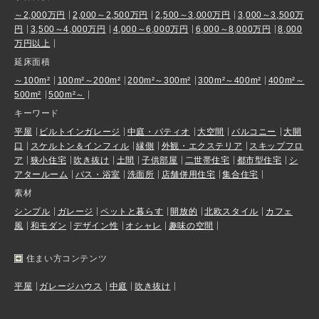
～2,000万円
2,000～2,500万円
2,500～3,000万円
3,000～3,500万
円
3,500～4,000万円
4,000～6,000万円
6,000～8,000万円
8,000
万円以上
延床面積
～100m²
100m²～200m²
200m²～300m²
300m²～400m²
400m²～
500m²
500m²～
キーワード
平屋
ビルトインガレージ
中庭・パティオ
大空間
バルコニー
大開
口
スケルトン＆インフィル
縁側
外観・エクステリア
スキップフロ
ア
狭小住宅
吹き抜け
土間
子供部屋
二世帯住宅
都市型住宅
シ
アタールーム
バス・浴室
洗面所
店舗併用住宅
集合住宅
素材
シンプル
ガレージ
ペットと暮らす
開放的
北欧スタイル
カフェ
風
和モダン
デザイン性
オシャレ
趣味の空間
住まい方コンテンツ
平屋
ガレージハウス
中庭
吹き抜け