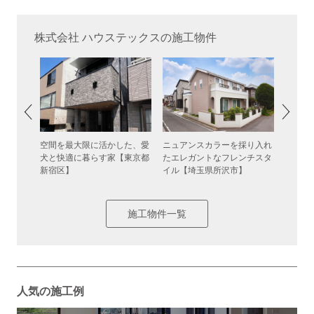
株式会社 ハウステックスの施工物件
アタール
空間を最大限に活かした、愛
ニュアンスカラーを採り入れ
ミニマ
京都小金
犬と快適に暮らす家【東京都
たエレガントなフレンチスタ
む、心
新宿区】
イル【埼玉県所沢市】
【東京
施工物件一覧
人気の施工例