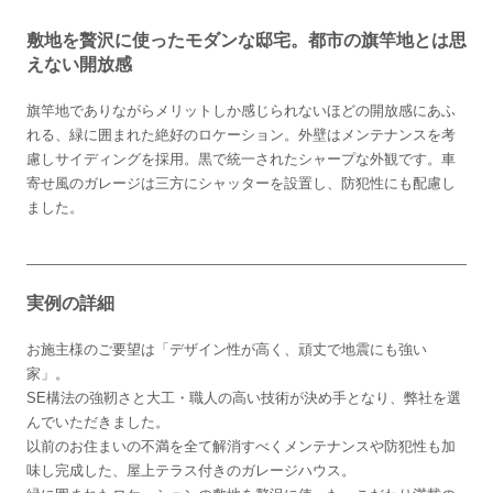
敷地を贅沢に使ったモダンな邸宅。都市の旗竿地とは思
えない開放感
旗竿地でありながらメリットしか感じられないほどの開放感にあふ
れる、緑に囲まれた絶好のロケーション。外壁はメンテナンスを考
慮しサイディングを採用。黒で統一されたシャープな外観です。車
寄せ風のガレージは三方にシャッターを設置し、防犯性にも配慮し
ました。
実例の詳細
お施主様のご要望は「デザイン性が高く、頑丈で地震にも強い
家」。
SE構法の強靭さと大工・職人の高い技術が決め手となり、弊社を選
んでいただきました。
以前のお住まいの不満を全て解消すべくメンテナンスや防犯性も加
味し完成した、屋上テラス付きのガレージハウス。